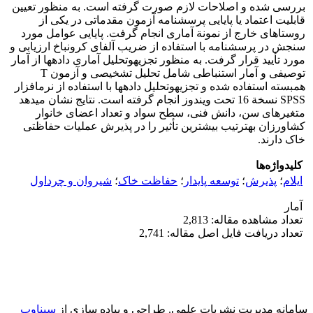
بررسی شده و اصلاحات لازم صورت گرفته است. به منظور تعیین
قابلیت اعتماد یا پایایی پرسشنامه آزمون مقدماتی در یکی از
روستاهای خارج از نمونة آماری انجام گرفت. پایایی عوامل مورد
سنجش در پرسشنامه با استفاده از ضریب آلفای کرونباخ ارزیابی و
مورد تأیید قرار گرفت. به منظور تجزیه­وتحلیل آماری داده­ها از آمار
توصیفی و آمار استنباطی شامل تحلیل تشخیصی و آزمون T
همبسته استفاده شده و تجزیه­وتحلیل داده­ها با استفاده از نرم­افزار
SPSS نسخة 16 تحت ویندوز انجام گرفته است. نتایج نشان می­دهد
متغیرهای سن، دانش فنی، سطح سواد و تعداد اعضای خانوار
کشاورزان به­ترتیب بیشترین تأثیر را در پذیرش عملیات حفاظتی
خاک دارند.
کلیدواژه‌ها
ایلام
؛
پذیرش
؛
توسعه پایدار
؛
حفاظت خاک
؛
شیروان و چرداول
آمار
تعداد مشاهده مقاله: 2,813
تعداد دریافت فایل اصل مقاله: 2,741
سامانه مدیریت نشریات علمی.
طراحی و پیاده سازی از
سیناوب