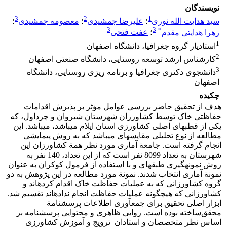
نویسندگان
3
2
1
سید هدایت الله نوری
؛
علیرضا جمشیدی
؛
معصومه جمشیدی
؛
3
3
*
زهرا هدایتی مقدم
؛
عفت فتحی
1
استادیار گروه جغرافیا، دانشگاه اصفهان
2
کارشناس ارشد توسعه روستایی، دانشگاه صنعتی اصفهان
3
دانشجوی دکتری جغرافیا و برنامه ریزی روستایی، دانشگاه
اصفهان
چکیده
هدف از تحقیق حاضر بررسی عوامل مؤثر بر پذیرش اقدامات
حفاظتی خاک توسط کشاورزان شهرستان شیروان و چرداول، که
یکی از قطب­های اصلی کشاورزی استان ایلام می­باشد، می­باشد. این
مطالعه از نوع تحلیلی مقایسه­ای می­باشد که به روش پیمایشی
انجام گرفته است. جامعة آماری مورد نظر همة کشاورزان این
شهرستان به تعداد 8099 نفر است که از این تعداد، 140 نفر به
روش نمونه­گیری طبقه­ای و با استفاده از فرمول کوکران به عنوان
نمونة آماری انتخاب شدند. نمونة مورد مطالعه در این پژوهش به دو
گروه کشاورزانی که به عملیات حفاظت خاک اقدام کرده­اند و
کشاورزانی که هیچ­گونه عملیات حفاظت انجام نداده­اند تقسیم شد.
ابزار اصلی تحقیق برای جمع­آوری اطلاعات پرسشنامة
محقق‌ساخته بوده است. روایی ظاهری و محتوایی پرسشنامه بر
اساس نظر متخصصان و استادان ترویج و آموزش کشاورزی