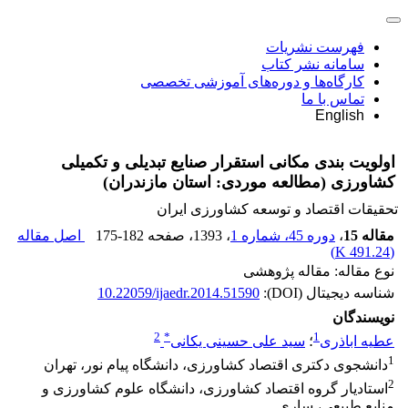
فهرست نشریات
سامانه نشر کتاب
کارگاه‌ها و دوره‌های آموزشی تخصصی
تماس با ما
English
اولویت بندی مکانی استقرار صنایع تبدیلی و تکمیلی
کشاورزی (مطالعه موردی: استان مازندران)
تحقیقات اقتصاد و توسعه کشاورزی ایران
مقاله 15
،
دوره 45، شماره 1
، 1393
، صفحه
175-182
اصل مقاله
)
491.24 K
(
نوع مقاله: مقاله پژوهشی
شناسه دیجیتال (DOI):
10.22059/ijaedr.2014.51590
نویسندگان
2
*
1
عطیه اباذری
؛
سید علی حسینی یکانی
1
دانشجوی دکتری اقتصاد کشاورزی، دانشگاه پیام نور، تهران
2
استادیار گروه اقتصاد کشاورزی، دانشگاه علوم کشاورزی و
منابع طبیعی، ساری