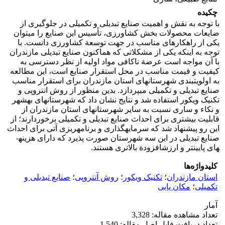
چکیده
با توجه به نقش و اهمیت صنایع تبدیلی و تکمیلی در جلوگیری از
ضایعات محصولات بخش کشاورزی، تأسیس این صنایع را می­توان
یکی از راهکارهای مناسب در جهت توسعة کشاورزی دانست. با
توجه به اینکه یکی از مشکلاتی که هم­اکنون صنایع تبدیلی مازندران
با آن مواجه است عرضة ناکافی مواد اولیه از نظر دسترسی به
کیفیت و قیمت مناسب در محل استقرار صنایع است، این مطالعه
به اولویت­بندی شهرستان­های استان مازندران برای استقرار مناسب
صنایع تبدیلی و تکمیلی می­پردازد. بدین منظور از روش انتروپی و
تکنیک ویکور استفاده شد و نتایج نشان داد که شهرستان­های بهشهر
و نکاء و ساری نسبت به سایر شهرستان­های استان مازندران از
قابلیت­ بیشتری برای احداث صنایع تبدیلی و تکمیلی برخوردارند؛ از
این رو پیشنهاد ­شد که سرمایه­گذاری و برنامه­ریزی آتی برای احداث
صنایع تبدیلی در این سه شهرستان صورت پذیرد که دارای هزینه­
های پایین­تر و ارزش­افزودة بالاتری هستند.
کلیدواژه‌ها
استان مازندران
؛
تکنیک ویکور
؛
روش آنتروپی
؛
صنایع تبدیلی و
تکمیلی
؛
مکان یابی
آمار
تعداد مشاهده مقاله: 3,328
تعداد دریافت فایل اصل مقاله: 1,540