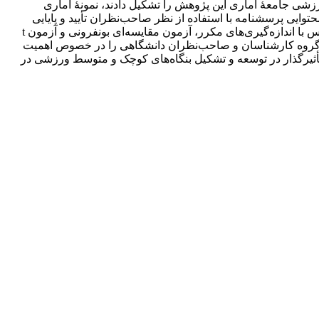
زشی جامعۀ آماری این پژوهش را تشکیل دادند، نمونۀ آماری
ر 33 گویه به‌عنوان ابزار تحقیق تنظیم شد. روایی محتوایی پرسشنامه با استفاده از نظر صاحب‌نظران تأیید و پایایی
پرسشنامه نیز با استفاده از آلفای کرونباخ، در نمونه کارشناسان 91/0 و صاحب‌نظران دانشگاهی 94/0 به‌دست آمد. از آزمون‌های آنالیز واریانس با اندازه‌گیری‌های مکرر، آزمون مقایسه‌ای بونفرونی و آزمون t
قیق، توافق در دیدگاه‌های هر دو گروه کارشناسان و صاحب‌نظران دانشگاهی را در خصوص اهمیت
أثیرگذار در توسعه و تشکیل بنگاه‌های کوچک و متوسط ورزشی در