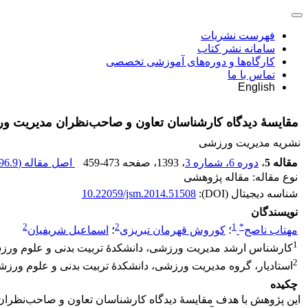
فهرست نشریات
سامانه نشر کتاب
کارگاه‌ها و دوره‌های آموزشی تخصصی
تماس با ما
English
مقایسۀ دیدگاه کارشناسان تعاون و صاحب‌نظران مدیریت 
نشریه مدیریت ورزشی
مقاله 5
،
دوره 6، شماره 3
، 1393
، صفحه
459-473
اصل مقاله (
96.9 K
نوع مقاله: مقاله پژوهشی
شناسه دیجیتال (DOI):
10.22059/jsm.2014.51508
نویسندگان
2
2
1
*
مهتاب ناصح
؛
کوروش قهرمان تبریزی
؛
اسماعیل شریفیان
1
کارشناس ارشد مدیریت ورزشی، دانشکدۀ تربیت بدنی و علوم ورزشی،
2
استادیار، گروه مدیریت ورزشی، دانشکدۀ تربیت بدنی و علوم ورزشی،
چکیده
این پژوهش با هدف مقایسۀ دیدگاه کارشناسان تعاون و صاحب‌نظران