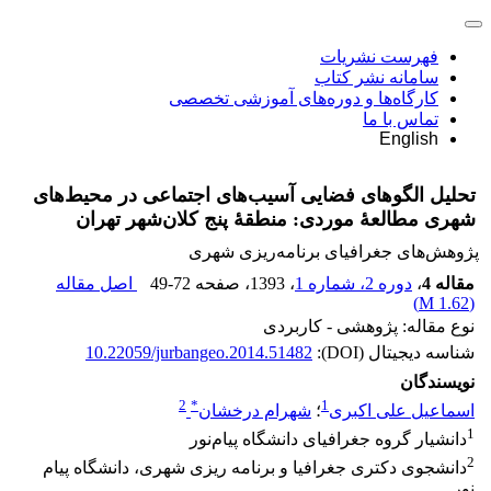
فهرست نشریات
سامانه نشر کتاب
کارگاه‌ها و دوره‌های آموزشی تخصصی
تماس با ما
English
تحلیل الگو‌‌های فضایی آسیب‌‌‌های اجتماعی در محیط‌‌‌های
شهری مطالعۀ موردی: منطقۀ پنج کلان‌شهر تهران
پژوهش‌های جغرافیای برنامه‌ریزی شهری
مقاله 4
،
دوره 2، شماره 1
، 1393
، صفحه
49-72
اصل مقاله
)
1.62 M
(
نوع مقاله: پژوهشی - کاربردی
شناسه دیجیتال (DOI):
10.22059/jurbangeo.2014.51482
نویسندگان
2
*
1
اسماعیل علی اکبری
؛
شهرام درخشان
1
دانشیار گروه جغرافیای دانشگاه پیام‌نور
2
دانشجوی دکتری جغرافیا و برنامه ریزی شهری، دانشگاه پیام
نور