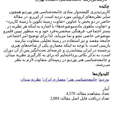
چکیده
کاربردپذیری کلیشه‌وار مبادی جامعه‌شناسی هنر بوردیو همچون
سایر نظریه‌های اروپایی مورد تردید است. از این‌رو، در مقالة
حاضر در دو بخش با عناوین «تفاوت زمینة تکوین با زمینة کاربرد»
و «تفاوت ماهوی ماده‌موضوعه‌ها» با اشاره به اینکه هر نظریه در
بستر اجتماعی- فرهنگی منحصربه‌فرد خود و به منظور تبیین قلمرو
موضوعی خاصی نشو و نما می‌یابد، لذا برای توضیح امر اجتماعی
جامعة مقصد و نیز استفاده در زمینة تحلیلی متفاوت نیازمند
بازبینی است. با توجه به اینکه معماری یکی از شاخه‌های هنری
برجسته در ایران پیشامدرن و عرصه‌ای بحث‌انگیز پس از آن دوران
است، به تذکر نکاتی پرداخته‌ایم که برای به کارگیری نظریة میدان
و جامعه‌شناسی هنر بوردیو در زمینه‌ای متفاوت لازم به نظر
می‌رسند.
کلیدواژه‌ها
بوردیو
؛
جامعه‌شناسی هنر
؛
معماری ایران
؛
نظریة میدان
آمار
تعداد مشاهده مقاله: 4,578
تعداد دریافت فایل اصل مقاله: 2,884