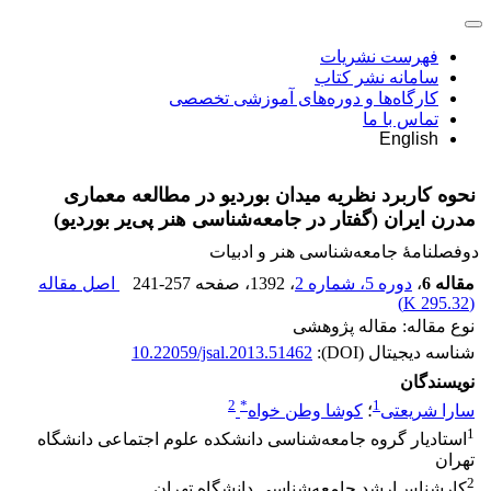
فهرست نشریات
سامانه نشر کتاب
کارگاه‌ها و دوره‌های آموزشی تخصصی
تماس با ما
English
نحوه کاربرد نظریه میدان بوردیو در مطالعه معماری
مدرن ایران (گفتار در جامعه‌شناسی هنر پی‌یر بوردیو)
دوفصلنامۀ جامعه‌شناسی هنر و ادبیات
مقاله 6
،
دوره 5، شماره 2
، 1392
، صفحه
241-257
اصل مقاله
)
295.32 K
(
نوع مقاله: مقاله پژوهشی
شناسه دیجیتال (DOI):
10.22059/jsal.2013.51462
نویسندگان
2
*
1
سارا شریعتی
؛
کوشا وطن خواه
1
استادیار گروه جامعه‌شناسی دانشکده علوم اجتماعی دانشگاه
تهران
2
کارشناس‌ارشد جامعه‌شناسی دانشگاه تهران