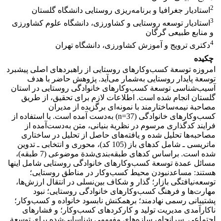
2
استادیار جغرافیا و برنامه‌ریزی روستایی دانشگاه گلستان
3
استادیار توسعه روستایی و کشاورزی، دانشگاه علوم کشاورزی
و منابع طبیعی گرگان
4
دکتری ترویج و آموزش کشاورزی، دانشگاه تهران
چکیده
امروزه توسعة کسب‌وکارهای روستایی از راهبردهای اصلی پیشبرد
توسعة پایدار روستایی به‌شمار می‌آید. پژوهش حاضر با هدف
آسیب‌شناسی توسعة کسب‌وکارهای خانوادگی روستایی در استان
گلستان انجام شده است. اطلاعات لازم برای تحقیق، از طریق
مصاحبة نیمه‌ساختارمند با نمونه‌ای برگزیده از مدیران
کسب‌وکارهای خانوادگی (37=n) به‌دست آمده است. با استفاده از
فرایند کدگذاری مرسوم در نظریة بنیانی، متن به‌دست‌آمده از
مصاحبه‌ها تحلیل شده و یافته‌های حاصل از تحلیل در ساختاری
ماتریسی ـ شامل کدهای باز (105 کد)، محوری و انتخابی ـ تدوین
شده است. براساس کدهای طبقه‌بندی‌شدة موضوعی (7 طبقه)،
مسائل عمدة توسعة کسب‌وکارهای خانوادگی روستایی شامل اینها
هستند: مساعدنبودن محیط کسب‌وکار در مناطق روستایی؛
توسعه‌نیافتگی بازار؛ گذار و شکاف بین‌‌نسلی در انتقال ارزش‌ها،
مهارت‌ها و فرهنگ کسب‌وکارهای خانوادگی روستایی؛ نبود
پشتیبانی رسمی نهادمند؛ برهمکنش نابسود خانواده و کسب‌وکار؛
ناکارآمدی مدیریت تولید و کارکردهای کسب‌وکار؛ و فشارهای
اجتماعی. سرانجام، سازه‌های مفهومی شناسایی‌شده برای توسعة