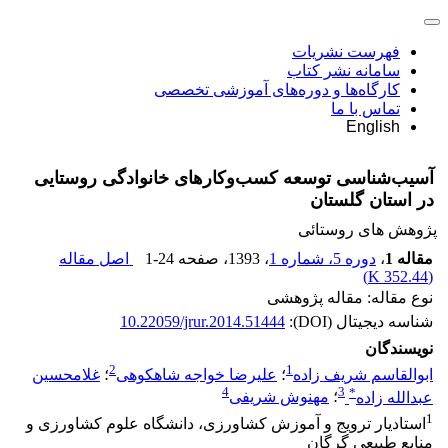
فهرست نشریات
سامانه نشر کتاب
کارگاه‌ها و دوره‌های آموزشی تخصصی
تماس با ما
English
آسیب‌شناسی توسعه کسب‌وکارهای خانوادگی روستایی
در استان گلستان
پژوهش های روستائی
مقاله 1
،
دوره 5، شماره 1
، 1393
، صفحه
1-24
اصل مقاله
)
352.44 K
(
نوع مقاله: مقاله پژوهشی
شناسه دیجیتال (DOI):
10.22059/jrur.2014.51444
نویسندگان
2
1
ابوالقاسم شریف زاده
؛
علیرضا خواجه شاهکوهی
؛
غلامحسین
4
3
*
عبدالله زاده
؛
مهنوش شریفی
1
استادیار ترویج و آموزش کشاورزی، دانشگاه علوم کشاورزی و
منابع طبیعی گرگان