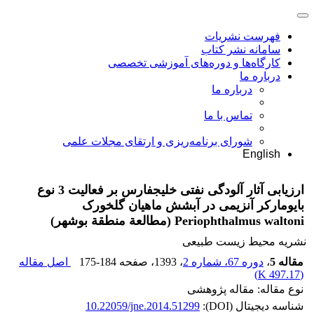
فهرست نشریات
سامانه نشر کتاب
کارگاه‌ها و دوره‌های آموزشی تخصصی
درباره ما
درباره ما
تماس با ما
شورای برنامه‌ریزی و ارتقای مجلات علمی
English
ارزیابی آثار آلودگی نفتی خلیج‏فارس بر فعالیت 3 نوع
بایومارکر آنزیمی در آبشش ماهیان گل‏خورک
Periophthalmus waltoni (مطالعة منطقة بوشهر)
نشریه محیط زیست طبیعی
مقاله 5
،
دوره 67، شماره 2
، 1393
، صفحه
175-184
اصل مقاله
)
497.17 K
(
نوع مقاله: مقاله پژوهشی
شناسه دیجیتال (DOI):
10.22059/jne.2014.51299