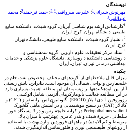
نویسندگان
2
2
*
1
مهرنوش شیرانی
؛
علیرضا میرواقفی
؛
حمید فرحمند
؛
محمد
3
عبداللهی
1
کارشناس ارشد بوم‏ شناسی آبزیان. گروه شیلات. دانشکده منابع
طبیعی. دانشگاه تهران. کرج. ایران.
2
دانشیار گروه شیلات. دانشکده منابع طبیعی. دانشگاه تهران.
کرج. ایران.
3
استاد مرکز تحقیقات علوم دارویی. گروه سم‏شناسی و
داروشناسی دانشکدة داروسازی. دانشگاه علوم پزشکی و خدمات
بهداشتی درمانی تهران. تهران. ایران
چکیده
میزان قابل ملاحظه‏ای از آلاینده‏های مختلف به‏خصوص نفت خام در
خلیج‏فارس و نواحی شمالی آن موجود است. بنابراین، پایش زیستی
آثار این آلوده‏کننده‏ها بر زیستمندان این منطقه اهمیت بسیاری دارد.
در این مطالعه فعالیت بایومارکرهای آنزیمی شامل اتوکسی
رزوروفین ٲ دی اتیلاز (EROD)، گلوتاتیون اس ترانسفراز (GST) و
کاتالاز (CAT) در سطح بیوشیمیایی و در آبشش ماهی گل‏خورک
Periophthalmus waltoni در کرانة خلیج‏فارس و در 3 ایستگاه خور
سلطانی، جزیرة شیف و بندر عامری (‏به‏ترتیب با میزان بالا،
متوسط و کم آلاینده) در ماه‏های فروردین و اردیبهشت با استفاده
از روش‏های طیف‏سنجی نوری و فلئورسانس اندازه‏گیری شدند.