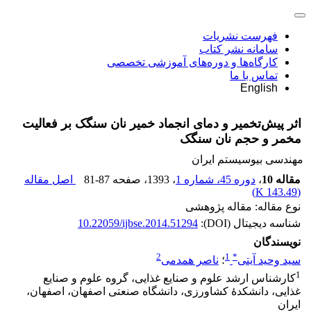
فهرست نشریات
سامانه نشر کتاب
کارگاه‌ها و دوره‌های آموزشی تخصصی
تماس با ما
English
اثر پیش‌تخمیر و دمای انجماد خمیر نان سنگک بر فعالیت
مخمر و حجم نان سنگک
مهندسی بیوسیستم ایران
مقاله 10
،
دوره 45، شماره 1
، 1393
، صفحه
81-87
اصل مقاله
)
143.49 K
(
نوع مقاله: مقاله پژوهشی
شناسه دیجیتال (DOI):
10.22059/ijbse.2014.51294
نویسندگان
2
1
*
سید وحید آیتی
؛
ناصر همدمی
1
کارشناس ارشد علوم و صنایع غذایی، گروه علوم و صنایع
غذایی، دانشکدۀ کشاورزی، دانشگاه صنعتی اصفهان، اصفهان،
ایران