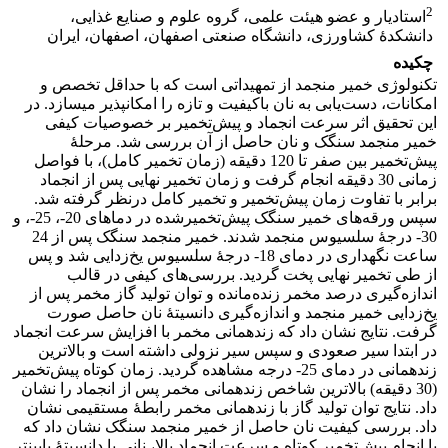
2
استادیار و عضو هیئت علمی، گروه علوم و صنایع غذایی،
دانشکدۀ کشاورزی، دانشگاه صنعتی اصفهان، اصفهان، ایران
چکیده
تکنولوژی خمیر منجمد از تمهیداتی است که با حداقل تخصص و
امکانات، دست‌یابی به نان با‌کیفیت و تازه را امکان‏پذیر می‏سازد. در
این تحقیق اثر سرعت انجماد و پیش‌تخمیر بر خصوصیات کیفی
خمیر منجمد سنگک و نان حاصل از آن بررسی شد. مرحلۀ
پیش‌تخمیر بین صفر تا 120 دقیقه (زمان تخمیر کامل)، با فواصل
زمانی 30 دقیقه انجام گرفت و زمان تخمیر نهایی پس از انجماد
برابر با تفاوت زمان پیش‌تخمیر و تخمیر کامل درنظر گرفته شد.
سپس ورقه‌های خمیر سنگک پیش‌تخمیر‌شده در دماهای 20-، 25-، و
30- درجۀ سلسیوس منجمد شدند. خمیر منجمد سنگک پس از 24
ساعت نگه‏داری در دمای 18- درجۀ سلسیوس یخ‌زدایی شد و پس
از طی تخمیر نهایی پخت گردید. بررسی‌های کیفی در قالب
اندازه‌گیری درصد مخمر زنده‌مانده و توان تولید گاز مخمر پس از
یخ‌زدایی خمیر منجمد و اندازه‌گیری دانسیتۀ نان حاصل صورت
گرفت. نتایج نشان داد که زنده‏مانی مخمر با افزایش سرعت انجماد
در ابتدا سیر صعودی و سپس سیر نزولی داشته است و بالاترین
زنده‏مانی در دمای 25- درجه مشاهده گردید. زمان کوتاه پیش‌تخمیر
(30 دقیقه) بالاترین شاخص زنده‏مانی مخمر پس از انجماد را نشان
داد. نتایج توان تولید گاز با زنده‏مانی مخمر رابطۀ مستقیمی نشان
داد. بررسی کیفیت نان حاصل از خمیر منجمد سنگک نشان داد که
با انجام پیش‌تخمیر کوتاه و سرعت انجماد بالا، نانی با دانسیتۀ پایین‏تر