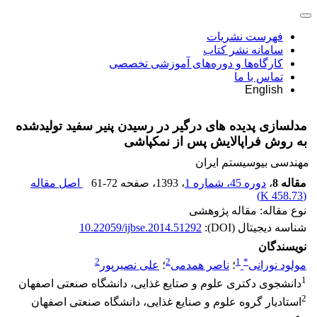
فهرست نشریات
سامانه نشر کتاب
کارگاه‌ها و دوره‌های آموزشی تخصصی
تماس با ما
English
مدل‏سازی پدیده های درگیر در رسیدن پنیر سفید تولید‌شده
به روش فراپالایش پس از نمک‏پاشی
مهندسی بیوسیستم ایران
مقاله 8
،
دوره 45، شماره 1
، 1393
، صفحه
61-72
اصل مقاله
)
458.73 K
(
نوع مقاله: مقاله پژوهشی
شناسه دیجیتال (DOI):
10.22059/ijbse.2014.51292
نویسندگان
2
2
1
*
مولود نورانی
؛
ناصر همدمی
؛
علی نصیرپور
1
دانشجوی دکتری علوم و صتایع غذایی، دانشگاه صنعتی اصفهان
2
استادیار گروه علوم و صنایع غذایی، دانشگاه صنعتی اصفهان