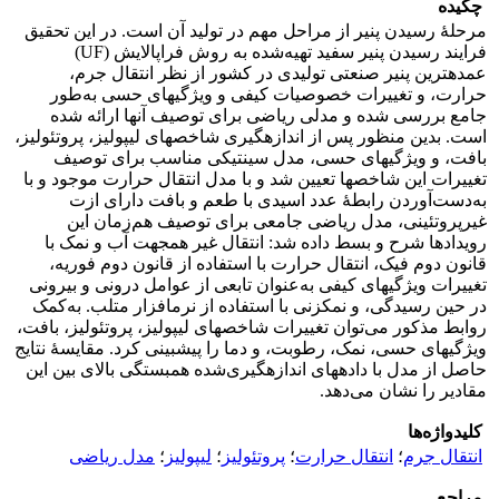
چکیده
مرحلۀ رسیدن پنیر از مراحل مهم در تولید آن است. در این تحقیق
فرایند رسیدن پنیر سفید تهیه‌شده به روش فراپالایش (UF)
عمده‏ترین پنیر صنعتی تولیدی در کشور از نظر انتقال جرم،
حرارت، و تغییرات خصوصیات کیفی و ویژگی‏های حسی به‌طور
جامع بررسی شده و مدلی ریاضی برای توصیف آنها ارائه شده
است. بدین منظور پس از اندازه‏گیری شاخص‏های لیپولیز، پروتئولیز،
بافت، و ویژگی‏های حسی، مدل سینتیکی مناسب برای توصیف
تغییرات این شاخص‏ها تعیین شد و با مدل انتقال حرارت موجود و با
به‌دست‌آوردن رابطۀ عدد اسیدی با طعم و بافت دارای ازت
غیرپروتئینی، مدل ریاضی جامعی برای توصیف هم‌زمان این
رویدادها شرح و بسط داده شد: انتقال غیر ‏هم‏جهت آب و نمک با
قانون دوم فیک، انتقال حرارت با استفاده از قانون دوم فوریه،
تغییرات ویژگی‏های کیفی به‌عنوان تابعی از عوامل درونی و بیرونی
در حین رسیدگی، و نمک‏زنی با استفاده از نرم‏افزار متلب. به‌کمک
روابط مذکور می‌توان تغییرات شاخص‏های لیپولیز، پروتئولیز، بافت،
ویژگی‏های حسی، نمک، رطوبت، و دما را پیش‏بینی کرد. مقایسۀ نتایج
حاصل از مدل با داده‏های اندازه‏گیری‌شده همبستگی بالای بین این
مقادیر را نشان می‌دهد.
کلیدواژه‌ها
انتقال جرم
؛
انتقال حرارت
؛
پروتئولیز
؛
لیپولیز
؛
مدل ریاضی
مراجع