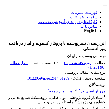
فهرست نشریات
سامانه نشر کتاب
کارگاه‌ها و دوره‌های آموزشی تخصصی
تماس با ما
English
اثر رسیدن تسریع‌شده با پروتئاز کپسوله و لیپاز بر بافت
پنیر آب‌نمکی
مهندسی بیوسیستم ایران
مقاله 5
،
دوره 45، شماره 1
، 1393
، صفحه
37-43
اصل مقاله
)
231.96 K
(
نوع مقاله: مقاله پژوهشی
شناسه دیجیتال (DOI):
10.22059/ijbse.2014.51289
نویسندگان
2
1
*
مهرناز امینی فر
؛
زهرا امام جمعه
1
استادیار گروه پژوهشی مواد غذایی، پژوهشکدۀ صنایع غذایی و
کشاورزی، پژوهشگاه استاندارد، کرج، ایران
2
استاد گروه علوم و صنایع غذایی، دانشکدۀ مهندسی و فناوری