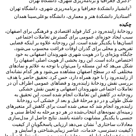
دکتری جغرافیا و برنامه‌ریزی شهری، دانشگاه تهران
3
دانشیار دانشکدۀ جغرافیا و برنامه‌ریزی شهری، دانشگاه تهران
4
استادیار دانشکدۀ هنر و معماری، دانشگاه بوعلی‌سینا همدان
چکیده
رودخانۀ زاینده‌رود در کنار فواید اقتصادی و فرهنگی برای اصفهان،
سبب ایجاد حوزه‌ای عمومی برای گسترش تعاملات اجتماعی
انسان‌ها با یکدیگر شده است. این رودخانه علاوه بر اینکه فضایی
تفریحی و محلی برای گذران اوقات فراغت محسوب می‌شود،
جایگاه ویژه‌ای را در هویت شهری شهروندان اصفهانی به خود
اختصاص داده است. این رود بخشی از هویت اصلی اصفهان را
شکل می‌هد که این مسئله را می‌توان با توجه به علائم و نمادهای
مختلفی که در سطح اصفهان مشاهده می‌شود و هر کدام نشانه‌ای
از زاینده‌رود را با خود همراه دارد، حس کرد. تحقیق حاضر با هدف
بررسی نقش رودخانۀ زاینده‌رود و فضاهای عمومی‌ اطراف آن در
تعاملات اجتماعی شهروندان اصفهانی و تعیین نقش خشکی
رودخانه در کاهش این تعاملات انجام شده است. این تحقیق به
شکل طولی و در دو مرحلۀ قبل و بعد از خشکی آب رودخانۀ
زاینده‌رود انجام شد که سعی شده است برای کاهش اثر متغیرهای
زمینه‌ای نمونه‌های انتخاب‌شده در هر دو مرحله به لحاظ سنی و
جنسی با یکدیگر مشابهت داشته باشند. نتایج حاصل از مدل‌سازی
1
معادلات ساختاری
نشان می‌دهد ارزیابی پاسخگویان از کیفیت
(کیفیت دسترسی، خدمات، عناصر زیبایی‌شناختی و آسایش و
امنیت) فضاهای اطراف رودخانۀ زاینده‌رود در میزان تعاملات آن‌ها