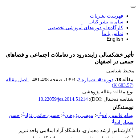
فهرست نشریات
سامانه نشر کتاب
کارگاه‌ها و دوره‌های آموزشی تخصصی
تماس با ما
English
تأثیر خشکسالی زاینده‌رود در تعاملات اجتماعی و فضاهای
جمعی در اصفهان
محیط شناسی
مقاله 18
،
دوره 40، شماره 2
، 1393
، صفحه
481-498
اصل مقاله
)
683.57 K
(
نوع مقاله: مقاله پژوهشی
شناسه دیجیتال (DOI):
10.22059/jes.2014.51214
نویسندگان
3
2
1
*
بهنام قاسم زاده
؛
موسی پژوهان
؛
حسین حاتمی نژاد
؛
حسن
4
سجادزاده
1
کارشناس ارشد معماری، دانشگاه آزاد اسلامی واحد تبریز
2