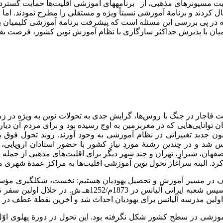
 کردند و برنامة آموزشی نسبتاً ویژه و مستقلی را مطرح نمودند. اما
اله در پی بررسی این مسئله است که پیشرفت برنامة آموزشی کلیمیان 
یمیان با پذیرش حداکثر سازگاری با نظام آموزش نوین کشور، فرصت بق
 1204هـ.ش، تحت­تأثیر شکست دولت قاجار در جنگ با روس‌ها، گرایش جدی به تحولات نو
وانایی‌هایی که در مغرب­زمین به اوج رسیده بود و برای مردم آن دیار
نون جدید تغییراتی در نظام آموزشی به وجود آورند. روند تحول فوق
أسیس شد و در چندین رشتۀ موردِ نیازِ کشور با حضور استادان اروپا
هان، شیراز، تهران و چند شهر دیگر برای اقلیت‌های مذهبی از جمله ی
رد. البته سرآغاز تحول نوین آموزشی اقلیت‌ها به مراکز عمدۀ شهری 
 عطف در مسیر آموزش و تحصیل یهودیان هستیم: نخست، شکل­گیری مؤس
آدولف کرمیو و با اهداف سیاسی، اجتماعی و آموزشی. مقدمات
 آموزشی در سطح کشور شکل نگرفته بود. این تحول در دورة پهلوی اوّ