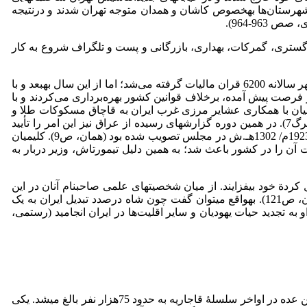
ان شهرستان‌ها به­خصوص کاشان و همدان متوجه تهران شدند و درنتیجه
96-964).
ر دادگستری، گمرکات، بهداری، بازرگانی و پست و تلگراف شروع به کار
دولتمردان پهلوی در راستای سیاست ملی، گرفتن مالیات از یهودیان را اصلاح کردند. مثلاً تا سال 1927م/ 1306هـ.ش از ساکنان کلیمی بوشهر سالانه 6200 قران مالیات گرفته می‌شد؛ اما از این سال به­بعد و با
دازند (سازمان اسناد ملی، شمارة بازیابی 25485­-­240، برگ­2). البته گاهی کلیمیان از فرصت پیش­ آمده، برخلاف قوانین کشور بهره‌برداری می‌کردند و‌ با
ومت مرکزی ایجاد می­نمودند. در سال‌های 1932­-­1933م/ 1311­-1312هـ.ش عده­ای از کلیمیان با همکاری عشایر مرزی غرب ایران به قاچاق مسکوکات طلا و
نقره از ایران اقدام کردند. آنها با مهارت خاصی شمش‌های طلا را از گمرک عبور می‌دادند (سازمان اسناد ملی، شمارة بازیابی­4552­-­240، برگ­7). در همین دوره گزارش­های رسیده از عراق نیز این امر را تأیید
کرده است (همان، ص­5). حتی ردپای این طلاها به پاریس نیز رسید (همان، ص­6). این در حالی بود که قانون منع خروج طلا و نقره در سال 1923م/ 1302هـ.ش در مجلس تصویب شده بود (همان، ص9). کلیمیان
زایش قیمت آن را در کشور باعث شد؛ به همین دلیل تیمورتاش، وزیر دربار به
کردة خود بیفزایند. از میان شخصیت­های علمی صاحب­نام آنان در این
دوره، می­توان به دکتر شموئیل رهبر و دکتر ایرج لاله­زاری، که هردو در فرهنگستان سلطنتی علوم ایران عضویت یافتند، اشاره نمود (قانون، ص­121). به­واقع می­توان گفت چون شاه درصدد تبدیل ایران به یک
به تجدید حیات یهودیان و سایر اقلیت‌ها در ایران انجامید (رستمی،
در پایان دورة ناصری 1895م/ 1274هـ.ش، جمعیت یهودیان نسبت به دوره­های قبل به30 تا 45­هزار نفر افزایش یافته بود (رستمی، ص­186). این عده در اواخر سلسلۀ قاجاریه به حدود 75­هزار نفر بالغ می­شد. یکی