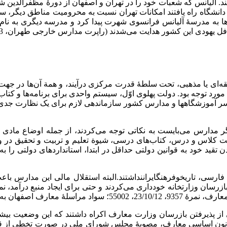
 آلیانس که شعبات خود را در تهران و اصفهان از دورۀ مظفرالدین شاه
انس بعدها به مدرسۀ آلیانس فرانسوی شهرت پیدا کرد و مدرسه دیگری به 
این کشور هدایت می‌شدند (راپرت مدارس خارجی طهران، 23 اسفند 1305، 55002).
نطقه‌ای یا مذهبی، تحت سلطۀ قدرت مرکزی درآیند، و همة آن‌ها در جهت
د توجه بود. دولت پهلوی اوّل، سیستم واحدی برای برنامه­‌ها و کتاب‌
سراسر آموزشگاه­ها و مدارس کشور سازماندهی لازم برای یک نظارت جد
گر مدارس می‌بایست به نکاتی توجه می‌کردند، از جمله اوضاع مادی
دن تقید خود به قوانین دولتی حداقل در ابتدا، استانداردهای دولتی را ب
فارسی، تاریخوفرهنگایراننداشتند.البته استقلال مالی این مدارس باع
بازرسان وزارتخانه خودداری می‌کردند و حتی برای ایجاد منبع درآمد، 
مرۀ 91، 22 ثور 1300، 55002).
تی از پذیرفتن بازرسان وزارت معارف اکراه داشتند که این وضعیت ب
انون اساسی معارف، مصوبۀ مجلس شورای ملی در صورت تخطی از قانو