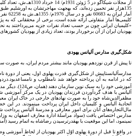
یهودیان ایران از آن برخوردار بودند، تعداد زیادی از یهودیان کشوره
شکل‌گیری مدارس آلیانس یهودی
تا پیش از قرن نوزدهم یهودیان مانند بیشتر مردم ایران، به­ صورت سنتی
مدارسآلیانستاپیش از شکل‌گیری قدرت پهلوی اول، یعنی از دورة ناص
که در ادامه به آن پرداخته خواهد شد نامطلوب و نامساعدبود.دردور
آموزشی خود را
آلیانس با هدف گردآوردن فرزندان یهودیان در یک مرکز آموزشی شک
مظفرالدین‌شاه خود را به صورت نهادهای خارجی در خاک ایران معرف
اتحادیۀ آلیانس و کلیمیان داخل ایران پرداخت می­نمودند. در این
مال‌التجاره‌های آنان برای امور معارفی و مدرسۀ آلیانس پرداخت ش
نمی­نمود، اما این موقعیت با به­قدرت­رسیدن رضاشاه به اتمام رسید (آمنون،
در واقع تا قبل از دورۀ پهلوی اوّل اکثر یهودیان از لحاظ آموزشی وض