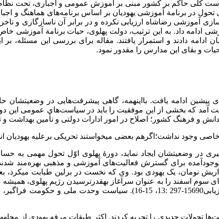
ت کلی حاکم بر کشور مبنی بر آموزش عمومی و اجباری، تحت نظام آم
در برنامة آموزشی یهودیان بر اساس برنامه‌های هماهنگ و اجباری 
­سازی آموزشی رضاشاه ارزیابی نکرده و در برابر آن ناسازگاری و ناخ
ی ادامه داد. به این ترتیب، دولت پهلوی، حیات برنامة آموزشی خاص ک
ادامه دادند و استمرار یافتند. مقاله برای بررسی این مسئله، بر ا
یات و بقای این مدارس را مقدور نمود.
ی پیشین ادامه یافت. با­این­همه، گاهی پیشرفت‌هایی در وضعیتشان
ست آمد که بخشی از این موفقیت را باید در سیاست‌های عمومی این دور
نش و فرهنگ کشور؛ اصلاح در امور ادارات دولتی و تأمین بهداشت و ت
ی وجود نداشت؛اگرهم بعضی می­خواستند تحریکی برعلیه یهودیان انجام دهن
ری در وضعیتشان ایجاد نماید، دورۀ پهلوی اوّل تحول مهمی به حساب 
ای سوم اسفند را به عنوان سرآغاز به­قدرت­رسیدن رژیم پهلوی، همیشه
یکی از برنامه­های همیشگی آنان بود (سازمان اسناد ملی، شمارة بازیابی­5690­
ت‌ها تحولات جدیدی را تجربه کردند. اکثر طبقات مرفه یهودی از محله­ه