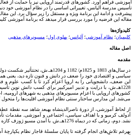
تأسیس مدرسة آلیانس، تغییراتی اساسی را در نظام آموزشی خود دنبال
پیشرفت و ادامة این برنامة ویژه و مستقل را زیر سؤال برد. این مق
مقاله این فرضیه را مورد بررسی قرار می­دهد که برنامة آموزشی کل
کلیدواژه‌ها
کلیمیان
؛
نظام آموزشی
؛
آلیانس
؛
پهلوی اول
؛
مسیونرهای مذهبی
اصل مقاله
مقدمه
در سال‌های 1803 و 1825م/ 1182 و
سیاسی و اقتصادی خود را ضعف در دانش و فنون تازه دید، یعنی همان ت
این ضعف، دانشجویانی را به اروپا اعزام کرد تا با کسب علوم و ف
1228هـ.ش، با درایت و تدبیر امیرکبیر برای کسب دانش نوین ت
کشورهای اروپایی با اعزام مسیونرهای مذهبی به شهرهای ارومیه، اصف
می‌شد. این مدارس ساختار سنتی نظام آموزشی اقلیت‌ها را متحول ک
از لحاظ آموزشی، از دورۀ ناصرالدین­شاه به­بعد شاهد سه نقطة­
نشد. دوم، زمانی که در دی­ماه 1276هـ.ش. با آمدن مسیو ژوزف­ کازه اولین مدرسه آلیانس برای یهودیان احداث شد و آخرین نقطة عطف در این مسیر، به سلطنت­رسیدن رضاشاه بود.
به­رغم تلاش‌های انجام گرفته تا پایان سلسلۀ قاجار نظام یکپارچۀ