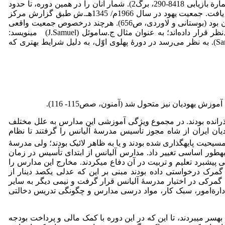
از مجلات شیکاگو در 5 ژوئن 1931م/ 14 خرداد 1310هـ.ش، تعداد کلیمیان مقیم ایران را 60000­ هزار نفر اعلام کرد (سازمان اسناد ملی، شمارة بازیابی 8418­-­290، برگ2). شمار آنان را در همین دوره، تا حدود
135­هزار نفر تخمین زده‌اند، که به­جهت مهاجرتشان به اورشلیم طبق آمار رسمی سال 1956م/­1335هـ.ش، این جمعیت به 65232 نفر تقلیل یافت. جمعیت یهود در سال 1966م/ 1345هـ.ش طبق گزارش مرکز
آمار ایران به 60683 نفر و در سال 1976م/ 1355هـ.ش به 62258 نفر رسید (لوی، ص­964). شیراز دومین شهر پر جمعیت یهودی پس از تهران بود (بوستانی و لاوردی، ص­656). هرچند درخصوص جمعیت واقعی
کلیمی‌ها آمار متفاوتی ارائه شده است، برخی از محققانی که به پژوهش در جوامع مذهبی پرداخته‌اند، در این­ باره نکات قابل­توجهی را مدنظر قرار داده‌اند؛ به­ عنوان مثال ج.­ساموئل (J.Samuel) می­نویسد:
«کلیمیان ایرانی چون بر حسب تعداد نفرات جزیه می‌پرداختند به نحوی تمایل داشتند تا تعداد واقعی خود را پوشیده نگه دارند» (Samuel, p.­30). به نظر می‌رسد در دورۀ پهلوی اوّل، به دلیل شرایط بهتری که
 یهودیان نیز متحول شد (آمنون، صص­115­- 116).
 گذرانده بودند. در مجموع ویژگی آموزشی این مدارس به علل مختلف
ان ایران از شاه مجوز تأسیس مدرسۀ آلیانس را گرفتند تا نظام
راک یا بر اساس مذهب مسیحیت پایه­گذاری شده بودند و یا به ظاهر لائیک بودند؛ ولی مدرسۀ
طور اساسی تغییر داد. مدارس آلیانس از ابتدای تأسیس در زمان
یشبرد تعلیم و تربیت در آن دفاع می­کردند. مخارج این مدارس را
 گمرک درخواستی داده بودند مبنی بر این که عدلی یکصد دینار از
 گمرکی در اختیار مدرسۀ آلیانس قرار گرفت و نیمی دیگر به سایر
ارف، نمره 91، 22 ثور 1305). دولت ایران نیز درمدیریتمدارس،ادارةامور، سبک کار، مواد درسی مدارس و چگونگی تدریس دخالتی
ه­سر می­بردند، تا این که در این دوره با کمک مالی و پرداخت بودجه