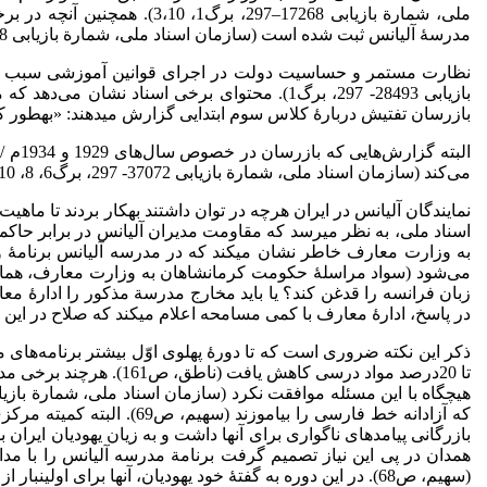
ملی، شمارة بازیابی 17268­–
مدرسۀ آلیانس ثبت شده است (سازمان اسناد ملی، شمارة بازیابی 17268­-297، برگ 27، 33-34).
نظارت مستمر و حساسیت دولت در اجرای قوانین آموزشی سبب گردید 
بازیابی 28493- 297، برگ1). محتوای برخی اسناد
بازرسان تفتیش دربارۀ کلاس سوم ابتدایی گزارش می­دهند: «به­طور ک
می‌کند (سازمان اسناد ملی، شمارة بازیابی 37072­- 297، برگ­6، 8، 10، 14، 18، 24؛ همان، شمارة بازیابی 17316­- 297، برگ 7، 11، 13، 15، 17، 19، 21).
نمایندگان آلیانس در ایران هرچه در توان داشتند به­کار بردند تا ما
اسناد ملی، به نظر می­رسد که مقاومت مدیران آلیانس در برابر حاک
به وزارت معارف خاطر نشان می­کند که در مدرسه آلیانس برنامۀ وزا
می‌شود (سواد مراسلۀ حکومت کرمانشاهان به وزارت معارف، همان) 
در پاسخ، ادارۀ معارف با کمی مسامحه اعلام می­کند که صلاح در این است
که آزادانه خط فارسی را بی
بازرگانی پیامدهای ناگواری برای آنها داشت و به زیان یهودیان ایرا
همدان در پی این نیاز تصمیم گرفت برنامة مدرسه آلیانس را با مد
(سهیم، ص68). در این دوره به گفتۀ خود یهودیان، آنها برای اولین­بار از پرداخت جزیه معاف شدند. بدیهی است با بهبود وضع مالی یهودیان، مدارس آنها نیز گسترش یافتند (ناطق، ص162).