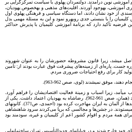
وزشی نوین درآمدند. دولتمردان پهلوی با سیاست تمرکزگرایی بر
آموزشی، به­وجود آوردند. اقلیت‌های مذهبی و به­خصوص یهودیان،
رسندی از خود نشان دادند، اما دستگاه سیاسی و فرهنگی پهلوی اول
لیمیان را با بن­بستی جدی روبه­رو نمود و این به مسئلة مهمی بدل
ین فرضیه تأکید دارد که برنامة آموزشی کلیمیان با پذیرش حداکثر
 حاصل می­شد، زیرا قانون مشروطه حضورشان را به عنوان شهروند
ه جست. پاره‌ای از زمینه‌های پیشرفت فوق عبارت بودند از: تأمین
ولید کار برای رفع احتیاجات ضروری مردم.
د، موفق نمی­شدند (لوی، صص 962-963).
می­آمد، زیرا اسباب و زمینة فعالیت اقتصادیشان را فراهم آورد.
یهودیان، رضاشاه را با «کورش­کبیر» مقایسه می­کردند و از شرایط به­وجود­آمده برای گسترش فعالیت‌های آموزشی و مذهبی بهره‌مند شدند (همان، صص 961-962). رضاشاه به یهودیان اعتماد داشت. یکی از
بهترین دلایل این مدعا اینست که پزشک مخصوص وی، دکتر کورت اریش نومان، یک یهودی بود. وی که نخست در برلین طبابت می­کرد، بعدها از آلمان به ایران مهاجرت کرده بود (احمدی، ص­­371). کانون­های
 می­ستودند. در جشن‌ها و مجالسی که برپا می‌کردند سرود شاهنشاهی
1-297 :­13، 15-16). سیاست وحدت ملی و حکومت فراگیر، برای همة مردم و اقوام کشور اعم از کلیمیان و غیره، سودمند بود
ای خود خارج شدند و در خیابان­های جدیدالتأسیس تهران ساختمان­هایی