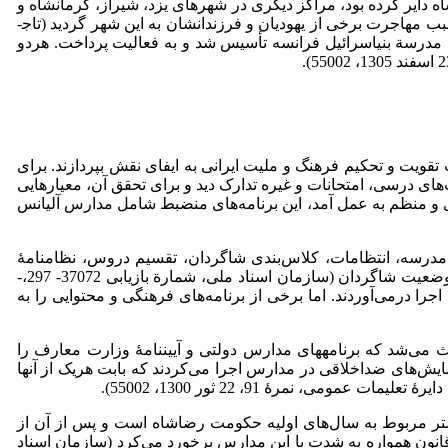
 دایر کرده بود، مراکز دیگری در شهرهای یزد، شیراز، کرمانشاه و
کردستان نیز دایر کرده و دانش آموزان کلیمی بعدها به این وسیله به دانشگاه راه یافتند امکانات تهران نسبت به محرومیت مناطق دیگر، سبب مهاجرت برخی از یهودیان و فرزندانشان به این شهر گردید (تاج­
نام مدرسة بنی­اسرائیل فرانسه تأسیس شد و به فعالیت پرداخت. هردو
 تقویت و تحکیم فرهنگ و ملیت ایرانی به ایفای نقش بپردازند. برای
های درسی، امتحانات و غیره تدارک دید و برای تحقق آن، معیارهایی
ی و منظم به عمل آمد، این برنامه‌های منضبط شامل مدارس آلیانس
 مدرسه، انتظامات، کلاس‌بندی شاگردان، تقسیم دروس، نظامنامۀ
مدرسه، موضوع تکالیف و طریقۀ تصحیح آنها، ظاهر شاگردان، اهمیت کلاس و درس، کتاب‌های درسی، شیوة تعلیم و تربیت و تحقیق در وضعیت شاگردان (سازمان اسناد ملی، شمارة بازیابی 37072­- 297،­
ه اجرا درمی‌آوردند. اما برخی از برنامه‌های فرهنگی و محتوایی را به
ث می‌شد که برنامه­های مدارس دولتی و آیین­نامۀ وزارت معارف را
نمایش‌های ضداخلاقی در مدارس اجرا می‌کردند که بابت هریک از آنها
یشتر مربوط به سال‌های اولیه حکومت رضاشاه است و پس از آن از
ن همواره به شدت با این مدارس برخورد می‌کرد (سازمان اسناد