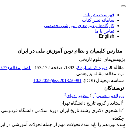
فهرست نشریات
سامانه نشر کتاب
کارگاه‌ها و دوره‌های آموزشی تخصصی
تماس با ما
English
مدارس کلیمیان و نظام نوین آموزش ملی در ایران
پژوهش‌های علوم تاریخی
مقاله 9
،
دوره 5، شماره 2
، 1392
، صفحه
153-172
اصل مقاله (
.77 K
نوع مقاله: مقاله پژوهشی
شناسه دیجیتال (DOI):
10.22059/jhss.2013.50981
نویسندگان
2
1
*
نورالدین نعمتی
؛
مظهر ادوای
1
استادیار گروه تاریخ دانشگاه تهران
2
دانشجوی دکتری رشتة تاریخ ایران دورة اسلامی دانشگاه فردوسی
چکیده
سدة نوزدهم را باید سدة تحولات مهم از جمله تحولات آموزشی در ایران