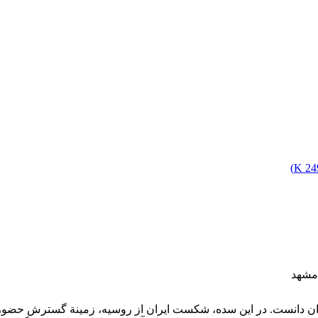
)
249
 مشهد
 دانست. در این سده، شکست ایران از روسیه، زمینة گسترش حضور و نفوذ