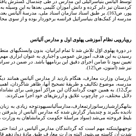
توسط آلیانس بنی­اسرائیلی این مدارس در طی چندسال گسترش یافتند.
پور، ص163). بر طبق اسناد سازمان اسناد ملی، مدرسۀ آلی
مدرسه از کمک‌های بنی­اسرائیل فرانسه برخوردار بوده و از سوی محافل یهودی 
رویارویی نظام آموزشی پهلوی اول و مدارس آلیانس
در دورة پهلوی اوّل تلاش شد تا تمام ایرانیان، بدون وابستگی­های م
رسیدن به این هدف، آموزش عمومی و اجباری به عنوان ابزاری مهم مور
تعیین نمود تا ضامن اجرای دقیق این برنامه­ها باشد. در ضمن در 
نیز شد (آمنون، ص125).
بازرسان وزارت معارف، هنگام بازدید از مدارس آلیانس همانند دی
برگ12). به همین جهت گردانندگان این مراکز آموزشی برای نشان­دا
دلایل مختلف، در چارچوب علایق و ارزش‌های خود اجرا می‌کردند.
بنابهگزارشبازرسانوزارتمعارف،مدارسآلیانسیهودتوجه زیادی به زبان 
نادیده بگیرند و چندین­بار گزارش شده که مدارس آلیانس از پذیرفتن 
بلیط فروخته می‌شد (سواد مراسلۀ حکومت کرمانشاهان به وزارت معارف، نمرۀ 9357، 23/10/12، 55002؛ سواد مراسلۀ معارف اصفهان به دایرۀ تعلیمات عمومی، ن
توجهبهایننکته مهم است که گردانندگان مدارس آلیانس در ابتدا ح
شدت آن کاسته می‌شود. البته وزارت معارف طبق مادۀ دوازدهم ق