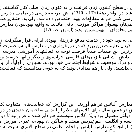
131-­1313هـ.ش، تمام مدارس آلیانس در سطح کشور، زبان فرانسه را به عنوان زبان اصلی
دلیل مقررات دولتی، تنها پس از دورة دبستان به تدریس آن اقدام می­شد. د
اد درسی کمی هم به مطالعات یهود اختصاص داده شد، ولی یک جنبة پراه
 به­­عنوان مراکز آموزشی باقی­ ماندند. به­ واقع، یهودی­بودن مدارس آ
 محله­های یهودی­نشین بودند (آمنون، ص126).
به نوبة خود در خدمت منافع فرزندان یهودی ایرانی قرار می­گرفت، ز
دکردن تعلیمات دین یهود که در دورۀ پهلوی در مدارس آلیانس صورت گ
رترین این طبقات طبعاً فرصت توجه به فعالیت­های آموزشی مدرسه را
نش، آشنایی با زبان‌های فارسی، فرانسوی و دیگر زبان­ها خرسند بود
 و درک موقعیت و شرایط اجتماعی خود نبودند. بسیاری از اولیاء از این
 نمی‌داشتند، ولی باز هم تعدادی بودند که به خوبی می­دانستند که ف
 گزارشی از مدارس آلیانس فراهم آوردند. این گزارش که فعالیت‌های متفا
همین سال برای کلاس­های بالاتر از ابتدایی ساختمان جدیدی در دوشان
 دولتی معمول بود و یک کلاس متوسطه هم دایر شده و قرار بود تا دو 
کلاس داشت (سازمان اسناد ملی، شمارة بازیابی 11048­- 297، برگ­2). از آنجا که مدارس آلیانس از لحا