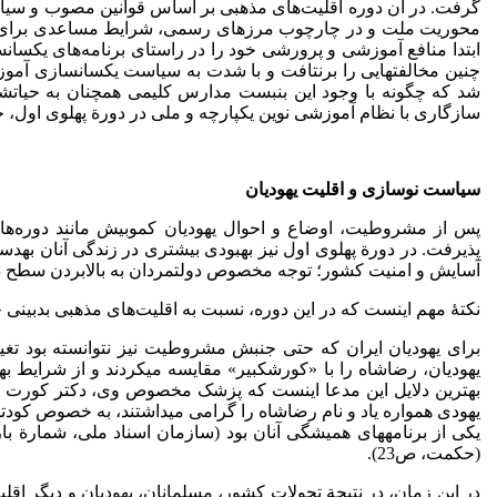
گرفت. در آن دوره اقلیت‌های مذهبی بر اساس قوانین مصوب و سیاس
محوریت ملت و در چارچوب مرزهای رسمی، شرایط مساعدی برای تحول 
ابتدا منافع آموزشی و پرورشی خود را در راستای برنامه‌های یکسان
چنین مخالفت­هایی را برنتافت و با شدت به سیاست یکسان­سازی آموزش
شد که چگونه با وجود این بن­بست مدارس کلیمی همچنان به حیاتشان 
سازگاری با نظام آموزشی نوین یکپارچه و ملی در دورة پهلوی اول، ح
سیاست نوسازی و اقلیت یهودیان
پس از مشروطیت، اوضاع و احوال یهودیان کم­و­بیش مانند دوره‌ها
پذیرفت. در دورة پهلوی اول نیز بهبودی بیشتری در زندگی آنان به­د
آسایش و امنیت کشور؛ توجه مخصوص دولتمردان به بالا­بردن سطح دا
نکتۀ مهم اینست که در این دوره، نسبت به اقلیت‌های مذهبی بدبینی خاص
برای یهودیان ایران که حتی جنبش مشروطیت نیز نتوانسته بود تغیی
یهودی همواره یاد و نام رضاشاه را گرامی می­داشتند، به خصوص کودت
(حکمت، ص­23).
در این زمان، در نتیجة تحولات کشور، مسلمانان، یهودیان و دیگر اقلی