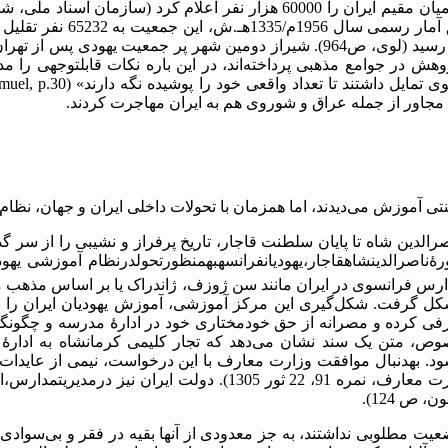
ای مجاور از جمله عراق و شوروی هم به ایران مهاجرت کردند.
 آموزش می‌دیدند، اما همزمان با تحولات داخلی ایران و جهان، نظام آموزش
رالدین شاه تا پایان سلطنت قاجار، تاریخ پرفراز و نشیبی را از سر
ۀناصرالدین
شاهقاجار،یهودیانفرانسهبه
منظورتحولدرنظام آموزشی یهودی
 به سبک نوین سازمان دهند (همان، ص124). دیگر مدارس فرانسوی در ایران مانند سن ژوزف، ژاند
ل گرفت. شکل‌گیری این مرکز آموزشی، آموزش یهودیان ایران را به­
ی کرده و مصرانه از حق خودمختاری خود در ادارۀ مدرسه و چگونگی پ
 خصوص، متن یک سند نشان می‌دهد که تجار کلیمی کرمانشاه به ادارۀ
ود. به­دنبال موافقت وزارت معارف با این درخواست، نیمی از عایدات
مدارس اختصاص یافت (سواد مراسلۀ ادارة معارف اصفهان به وزارت مع
 ص 124).
عیت مطلوبی نداشتند، به جز معدودی از آنها بقیه در فقر و بی‌سوادی ب