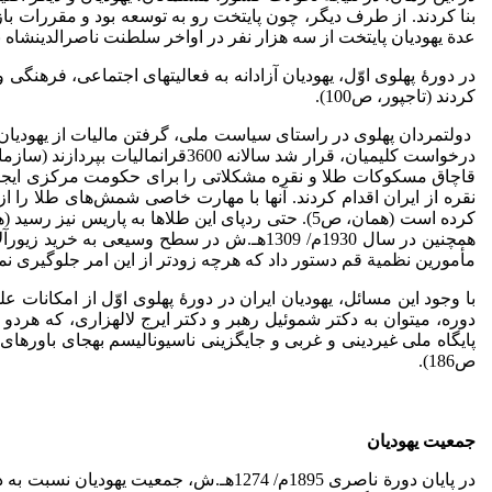
بنا کردند. از طرف دیگر، چون پایتخت رو­­ به­ ­توسعه بود و مقررات
عدة یهودیان پایتخت از سه هزار نفر در اواخر سلطنت ناصرالدین­شاه به 
در دورۀ پهلوی اوّل، یهودیان آزادانه به فعالیت­های اجتماعی، فرهنگ
کردند (تاج­پور، ص­100).
همچنین در سال 1930م/ 1309هـ.ش در سطح وسی
مأمورین نظمیة قم دستور داد که هرچه زودتر از این امر جلوگیری نمایند (سازمان 
با وجود این مسائل، یهودیان ایران در دورۀ پهلوی اوّل از امکانات ع
پایگاه ملی غیردینی و غربی و جایگزینی ناسیونالیسم به­جای باورهای
ص­186).
جمعیت یهودیان