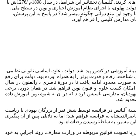
آموزشی فراهم آورد. کشورهای قدرتمند اروپایی نیز با حمایت از فعالیت مسیونرهای مذهبی، از برنامه­های آموزشی اقلیت‌ها حمایت گسترده­ای کردند. کلیمیان تحت­تأثیر این شرایط، در سال 1898م /1276ش با
 دولت پهلوی، با اجرای نظام آموزش اجباری و نوین در سطح ملی،
با وجود این منع دولتی چگونه میسر شد؟ در پاسخ به این پرسش،
ای مدارس کلیمی را فراهم آورد.
ین به ویژه در زمینة آموزشی در کشور پیدا شد. دولت، علت اساسی ناتوانی نظامی،
، شناخت، رفاه و قدرت برتر را به همراه آورده بود. دولت برای رفع
 به صورت محدود ادامه یافت تا در دورۀ ناصری دارالفنون در سال
یی، امکان کسب علوم و فنون نوین فراهم شد. در همان دوره، برخی
هودیان، مدارسی تأسیس کردند که در آن‌ به شیوة نوین آموزش داده
محدود شد.
سۀ آلیانس در فرانسه توسط شش­ نفر از بزرگان یهودی با ریاست
 تأسیس شعبه ایرانی آلیانس در 1873م/1252­هـ.ش. در خلال اولین سفر ناصرالدین­شاه به فرانسه فراهم شد؛ اما به دلایلی پس از آن پی­گیری
ل با تصویب قوانین مربوطه در وزارت معارف، روند اجرایی به خود