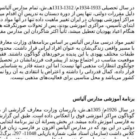
در سال تحصیلی 1933­-­1934م/ 2­
مراکز آموزشی یهودیان در ایران تغییر ماهیت داده تنها در آنها مو
ابتدای تأسیس، مراکزی آموزشی بودند، پس از تحولات صورت­گرفته همچنان
هنگام اعیاد یهودیان تعطیل می­شد، ثانیاً اکثر شاگردان این مدارس مقیم
تغییر مواد درسی مدارس آلیانس بر اساس برنامه‌های وزارت معارف، 
با مسیر واقعی زندگی‌شان به عنوان افراد ایرانی قرار داشت. محدو
طبقات مختلف یهودی با این پدیده برخوردهای گوناگون داشتند. فقی
موقعیت مناسب در اجتماع بودند از پیشرفت فرزندانشان در تحصیل دا
جواب­گوی انتظارات مذهبی آنها نیست؛ اما این دسته قادر به شناسایی
قرار داده، کمال قدردانی را داشته و اعتراض یا انتقادی به آن روا
کشور می‌باشد و محل مناسبی برای فعالیت‌های مذهبی نیست.
برنامة آموزشی مدارس آلیانس
در سال 1926م/ 1305هـ.ش، بازرسان وزارت معارف
گوناگون مراکز آموزشی فوق را انعکاس داده است. طبق این گزارش در 
به فارسی آموزش داده می­شد. در بخش پسرانة آن نیز برنامة ابتدایی