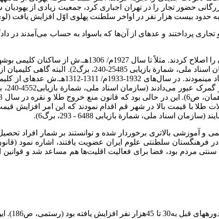
 بازرگانی حضور تجار را در تهران اجباری کرد، جمعیت زیادی از یهودی
حدود بیست هزار نفر در اواخر سلطنت پهلوی اوّل افزایش یافت (لوی، صص 3
ی و تجاری پرداختند و عده­ای از آن‌ها که باسواد به­ حساب می‌آمدند د
درخواست کلیمیان، قرار شد سالانه 3600قرانمالیات بپر
قاچاق مسکوکات طلا و نقره مشکلاتی را برای حک
عی به خرید زیورآلات طلا با قیمت بالا در شهر قم اقدام نمودند که این امر اف
اسناد ملی، شمارة بازیابی 6488 - 293، برگ6).
لمی و آموزشی بالاتری برخوردار شده و توانستند بر شمار افراد تحصیل 
 سنتی مردم بود، فضا برای فعالیت اقلیت‌ها هم مساعد شد و قوانین او 