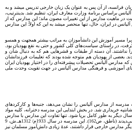
 کنار گذاشتند. زبان فرانسه، از آن پس به عنوان یک زبان خارجی تدریس می­شد و به
ر اواخر دهۀ 1930م/ 1310هـ.ش، برنامة درسی در تمامی مدارس آلیانس براساس برنامة وزارت معارف ایران، تنظیم شد. بدین­ترتیب،
میت در ماهیت مدارس از این تغییرات مصون ماند؛ این مدارس که از
لیانس در ایران، حال، تنها منحصر می­شد به این که اولاً: این مدارس
یرا مسیر آموزش این دانش­آموزان به مراتب بیشتر هم­جهت و هم­سو
رفت، در راستای سیاست‌های کلی کشور و حتی به نفع یهودیان بود.
 نداشتند. آن­ دسته از طبقات و قشرهایی هم که به دنبال ‌شأن و
ند. بعضی از یهودیان هم متوجه شده بودند که تعلیمات فرزندانشان
 که مدارس آلیانس تحصیلات پیشرفته‌ای را در اختیار یهودیان ایران
عالیت‌های آموزشی و فرهنگی مدارس آلیانس در جهت تقویت وحدت ملی
وت یک مدرسه از مدارس آلیانس را نشان می‌دهد، جنبه‌ها و کارکردهای
­تپه خریداری شد. در بخش ابتدایی این مدرسه دخترانه، کلیه مواد
سال دیگر به طور کامل برپا شود. تنها تفاوت این مدارس با مدارس
دولتی در این بود که در مدارس آلیانس افزون بر فارسی، زبان فرانسه و انگلیسی هم تدریس می­شد و شاگردان یهودی، عبری آموزش می‌دیدند (ناطق، ص162). این مدرسه در سال 1933م/ 1312هـ.ش، 9
ظ علمی در سطح بالاتری نسبت به دیگر مدارس خارجی قرار داشتند، عدۀ زیادی دانش‌آموز مسلمان نیز