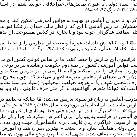
297، برگ1،­ 3،­­10). همچنین آنچه در برخی اسناد دولتی با عنوان نمایش‌های غیراخلاق
تا مدیران آلیانس در نهایت به قوانین آموزشی تمکین کنند و مطابق
 نشان می‌دهد که مسئولان مدارس آلیانس با این که از نظر مالی چندان در تنگن
لی نظافت شاگردان خوب نبود و یا بخاری در کلاس نمی­سوخت. از عده­ای
البته گزارش‌هایی که بازرسان در خصوص سال‌های 1929 و 1934م / ­1308 ­و 1313هـ.ش داده‌اند
هیت فرانسوی این مدارس را حفظ کنند، اما بر اساس قوانین کشور این مد
میت قوانین آموزشی کشور در دهة دوم حکومت رضاشاه نیز در برخی موار
رت معارف را اجرا نمی­کنند و البته فارسی را نیز تدریس نمی­کنند 
و حتی عده­ای از معلمین مدرسه اظهار می‌کنند که «چون مخارج مدر
 که عجالتاً متعرض آنها نشوید و اگر حتی حرف قانونی دارند باید به ادار
تا 20­درصد مواد درسی کاهش ی
هیچگاه با این مسئله موافقت نکرد (سازمان اسناد ملی، شمارة بازیابی15690­- 297، ب
اموزند (سهیم، ص­69). البته کمیته مرکزی آلیانس در فرانسه به یهودیان ایران اعتراض می­کرد
ن بود. از سویی، فراگیری زبان فارسی برای دانش­آموزان جهت ورود به د
ارس دولتی هماهنگ سازد و با استخدام بهترین دبیران همدان آموزش 