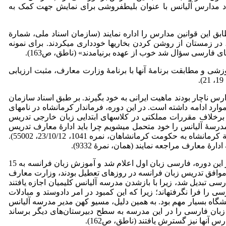
ی خوانده شده، در اسناد مدارس آلیانس با عنوان بلیط­فروشی برای نمایش جهت کمک به
 این قوانین مدارس را اداره نمایند (سازمان اسناد ملی، شمارة
ا نبودند، در زمستان از روشن کردن بخاری­ها خودداری می­کردند. برای نمونه
 فارسی سؤال شد خوب از عهده برنیامدند» (ناطق، ص­163).
، عموماً وضعیت این مدارس را از لحاظ آموزشی و مطابقت برنامۀ آنها با برنامۀ وزارت معارف، مثبت ارزیابی
ارس ناچار بودند ماهیت ایرانی به خود بگیرند. بر طبق اسناد سازمان
د ادامه داشته است. در این دوره، فرماندار کرمانشاه در نامه­ای
و برخلاف مقررات مملکتی در کلاس­های ابتدایی زبان خارجی تدریس
سۀ آلیانس را خود متحمل می­شویم چرا باید ادارۀ معارف تدریس
زبان فرانسه را قدغن کند؟ یا باید مخارج مدرسة مذکور را ادارۀ معارف متحمل شود و یا ما هرچه بخواهیم می­خوانیم» (سواد مراسلۀ نظمیة کرمانشاه به حکومت کرمانشاهان، نمره 1041، 23/10/12، 55002).
ۀ معارف مراجعه نمایند (همان، نمرۀ 9332).
ذکر این نکته ضروری است که تا دورۀ پهلوی اوّل بیشتر برنامه‌های مدرسة آلیانس به زبان فرانسوی تدریس می‌شد؛ امّا چنان­که می‌دانیم در این دوره، فارسی زبان اول اعلام شد و آموزش زبان فرانسه به 15
افت (ناطق، ص161). هرچند برخی مدارس مانند دبستان اتحاد ملی بروجرد، تا سال 1936م/ 1315هـ.ش حتّی موافق تدریس زبان فرانسه در روزهای تعطیل بودند، وزارت معارف
رگ12). در این دوره حتی خط نوشتاری از عبری به فارسی تبدیل شد، زیرا با بازشدن مدرسه آلیانس کلیمیان اجازه یافتند
 که چرا زبان فارسی را فرا نگرفته­اند؛ زیرا که این کمبود در امر داد­و­ستد و مبادلات
انشگاه بسیار مهم بود. به همین دلیل، مسیو کهن مدیر مدرسه آلیانس
زبان فارسی را در این مدرسه به سطح دبیرستان‌های دیگر برساند