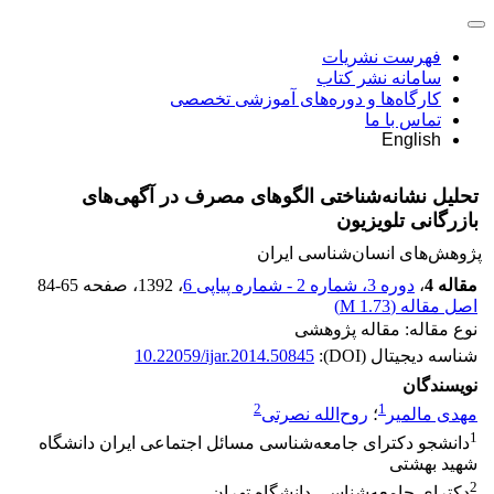
فهرست نشریات
سامانه نشر کتاب
کارگاه‌ها و دوره‌های آموزشی تخصصی
تماس با ما
English
تحلیل نشانه‌شناختی الگوهای مصرف در آگهی‌های
بازرگانی تلویزیون
پژوهش‌های انسان‌شناسی ایران
مقاله 4
،
دوره 3، شماره 2 - شماره پیاپی 6
، 1392
، صفحه
84-65
اصل مقاله (
1.73 M
)
نوع مقاله: مقاله پژوهشی
شناسه دیجیتال (DOI):
10.22059/ijar.2014.50845
نویسندگان
2
1
مهدی مالمیر
؛
روح‌الله نصرتی
1
دانشجو دکترای جامعه‌شناسی مسائل اجتماعی ایران دانشگاه
شهید بهشتی
2
دکترای جامعه‌شناسی دانشگاه تهران