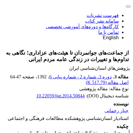
فهرست نشریات
سامانه نشر کتاب
کارگاه‌ها و دوره‌های آموزشی تخصصی
تماس با ما
English
از جماعت‌های جوانمردان تا هیئت‌های عزاداری؛ نگاهی به
تداوم‌ها و تغییرات در زندگی عامه مردم ایرانی
پژوهش‌های انسان‌شناسی ایران
مقاله 3
،
دوره 3، شماره 2 - شماره پیاپی 6
، 1392
، صفحه
64-47
اصل مقاله (
517.79 K
)
نوع مقاله: مقاله پژوهشی
شناسه دیجیتال (DOI):
10.22059/ijar.2014.50844
نویسنده
جبار رحمانی
استادیار انسان‌شناسی پژوهشکده مطالعات فرهنگی و اجتماعی
چکیده
آیین جوانمردی و تشکیلات اجتماعی جوانمردان یکی از مهم‌ترین