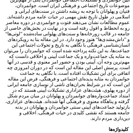
موضوعات تاریخ اجتماعی و فرهنگی ایران است. جوانمردان،
فتیان و پهلوانان با توجه به ریشه داشتن در سنت‌های ایرانی و
اسلامی در طول تاریخ نقش مهمی در حیات عامه مردم داشته‌اند.
عموم مطالعات نشان می‌دهند فتوت و جوانمردی در دوره معاصر
رو به انحطاط و افول رفته است و در نهایت در بخش‌های خاصی از
جامعه در قالب زورخانه‌ها و سنت‌های پهلوانی ساده‌شده ”لوتی‌ها“
و ”داش‌مشدی‌ها“ هنوز وجود دارد. در این مقاله بنا به رویکردهای
انسان‌شناسی فرهنگی با نگاهی به تاریخ و تحولات اجتماعی این
جماعت‌ها، به این نکته پرداخته شده است که جوانمردان را می‌توان
به مثابه یک جماعت‌واره و یک جماعت آیینی و اخلاقی دانست که
مهم‌ترین وجه آن، آیینی بودن و حضور امر معنوی و قدسی در آنها
است. پرسش اصلی این مقاله این است که در دوران امروزی چه
اتفاقی برای این تشکیلات افتاده است. با نگاهی به جماعت
جوانمردان به مثابه پدیده‌ای اجتماعی و فرهنگی، فرض این مقاله
این است که در شرایط بحران‌های ناشی از نوسازی جامعه ایرانی
از دوره پهلوی، هیئت‌های عزاداری تشکیلات آیینی هستند که در
امتداد جماعت‌واره‌های جوانمردان و پهلوانان در میان مردم شکل
گرفته و پناهگاه معنوی و فرهنگی آنها شده‌اند. هیئت‌های عزاداری،
بازتولید جماعت‌های آیینی سنتی جوانمردان و پهلوانان در بدنه
جامعه هستند که نقشی کلیدی در حیات فرهنگی، اخلاقی و
دین‌داری مردم دارند.
کلیدواژه‌ها