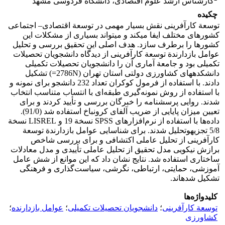
کارشناس ارشد علوم اقتصادی، دانشگاه فردوسی مشهد
چکیده
توسعة کارآفرینی نقش بسیار مهمی در توسعة اقتصادی– اجتماعی
کشورهای مختلف ایفا می­کند و می­تواند بسیاری از مشکلات این
کشورها را برطرف سازد. هدف اصلی این تحقیق بررسی و تحلیل
عوامل بازدارندة توسعة کارآفرینی از دیدگاه دانشجویان تحصیلات
تکمیلی بود و جامعة آماری آن­ را دانشجویان تحصیلات تکمیلی
دانشکده­های کشاورزی دولتی استان تهران (2786N=) تشکیل
دادند. با استفاده از فرمول کوکران تعداد 232 دانشجو برای نمونه و
با استفاده از روش نمونه‌گیری طبقه‌ای با انتساب متناسب انتخاب
شدند. روایی پرسشنامه را خبرگان بررسی و تأیید کردند و برای
تعیین میزان پایایی از ضریب آلفای کرونباخ استفاده شد (91/0).
داده‌ها با استفاده از نرم‌افزارهای SPSS نسخة 19 و LISREL نسخة
5/8 تجزیه­وتحلیل شدند. برای شناسایی عوامل بازدارندة توسعة
کارآفرینی از تحلیل عاملی اکتشافی و برای بررسی شاخص
برازش نیکویی مدل تحقیق از تحلیل عاملی تأییدی و مدل معادلات
ساختاری استفاده شد. نتایج نشان داد که این موانع از شش عامل
آموزشی، حمایتی، ارتباطی، نگرشی، سیاست‌گذاری و فرهنگی
تشکیل شده­اند.
کلیدواژه‌ها
توسعة کارآفرینی
؛
دانشجویان تحصیلات تکمیلی
؛
عوامل بازدارنده
؛
کشاورزی