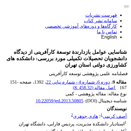
فهرست نشریات
سامانه نشر کتاب
کارگاه‌ها و دوره‌های آموزشی تخصصی
تماس با ما
English
شناسایی عوامل بازدارندة توسعة کارآفرینی از دیدگاه
دانشجویان تحصیلات تکمیلی مورد بررسی: دانشکده های
کشاورزی دولتی استان تهران
فصلنامه علمی پژوهشی توسعه کارآفرینی
مقاله 9
،
دوره 6، شماره 4 - شماره پیاپی 22
، 1392
، صفحه
151-
167
اصل مقاله (
458.32 K
)
نوع مقاله: مقاله پژوهشی - کمی
شناسه دیجیتال (DOI):
10.22059/jed.2013.50805
نویسندگان
2
1
آصف کریمی
؛
‌هادی جوهری
1
استادیار دانشکدة مدیریت، پردیس فارابی، دانشگاه تهران
2