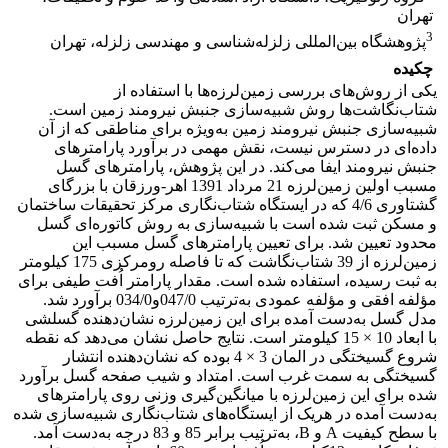
تهران
3
پژوهشگاه بین‌المللی زلزله‌شناسی و مهندسی زلزله، تهران
چکیده
یکی از روش‌های بررسی زمین‌لرزه‌ها با استفاده از
شتاب‌نگاشت‌ها روش شبیه‌سازی جنبش نیرومند زمین است.
شبیه‌سازی جنبش نیرومند زمین به‌ویژه برای مناطقی که از آن
داده‌ای در دسترس نیست، نقش مهمی ‌در برآورد پارامترهای
جنبش نیرومند ایفا می‌کند. در این پژوهش، پارامترهای گسل
مسبب اولین زمین‌لرزه 21 مرداد 1391 اهر-ورزقان با بزرگای
گشتاوری 4/6 که در ایستگاه شتاب‌نگاری مرکز تحقیقات ساختمان
و مسکن ثبت شده است با شبیه‌سازی به روش کاتوره‌ای گسل
محدود تعیین شد. برای تعیین پارامترهای گسل مسبب این
زمین‌لرزه از 39 شتاب‌نگاشت که تا فاصله رومرکزی 175 کیلومتر
به ثبت رسیده، استفاده شده‌ است. مقدار پارامتر اُفت طیفی برای
مؤلفه افقی و مؤلفه عمودی به‌ترتیب 047/0و034/0 برآورد شد.
مدل گسل به‌دست آمده برای این زمین‌لرزه نشان‌دهنده گسلشی
با ابعاد 10 × 15 کیلومتر است. نتایج حاصل نشان می‌دهد که نقطه
شروع گسیختگی در المان 3 × 4 بوده که نشان‌دهنده انتشار
گسیختگی به سمت غرب است. امتداد و شیب صفحه گسل برآورد
شده برای این زمین‌لرزه با میانگین‌گیری وزنی روی پارامترهای
به‌دست آمده در هریک از ایستگاه‌های شتاب‌نگاری شبیه‌سازی شده
با سطح کیفیت A و B، به‌ترتیب برابر 85 و 83 درجه به‌دست آمد.