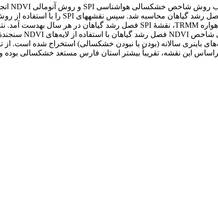
استان فارس طی دورۀ آماری 2008-2000، شاخص خش
‌های باینری سالانه (بودن یا نبودن خشکسالی) استخراج شده است. 
الی NDVI، نقشۀ ریسک خشکسالی به‎دست آمد. براساس این نقشه، تقریباً بیشتر استان فارس 