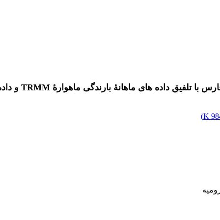
گی ماهوارۀ TRMM و داده های شاخص پوشش گیاهی NDVI سنجندۀ Terra/MODIS
)
984
ومیه