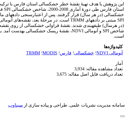
(در هرسال) طبقه­بندی شدند. نقشۀ فراوانی خشکسالی از روی نقشه
شاخص SPI و آنوم
است.
کلیدواژه‌ها
آنومالی NDVI
؛
خشکسالی
؛
فارس
؛
MODIS
؛
TRMM
آمار
تعداد مشاهده مقاله: 3,934
تعداد دریافت فایل اصل مقاله: 3,675
سامانه مدیریت نشریات علمی.
طراحی و پیاده سازی از
سیناوب