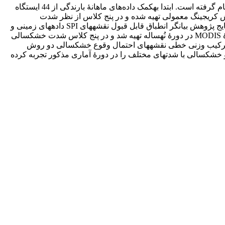
این پژوهش با هدف تهیۀ نقشۀ خطر خشکسالی استان فارس با ترکیب روش شاخص خشکسالی هواشناسی SPI و روش آنومالی NDVI انجام گرفته است. ابتدا به‎کمک داده‌های ماهانۀ بارندگی از 44 ایستگاه
کسالی SPI فصل رشد گیاهان محاسبه شد. سپس نقشه­های SPI را با استفاده از روش کریجینگ معمولی تهیه شده و در پنج کلاس از نظر شدت
خشکسالی (در هر سال) قرار گرفتند. پس از اعتبارسنجی داده­های ماهواره TRMM، نقشۀ SPI فصل رشد گیاهان در هر سال به‎دست آمد. نتایج پژوهش بیانگر انطباق قابل قبول نقشه­های SPI داده­های زمینی و
SPI مبتنی بر داده­های TRMM است. در مرحلۀ بعد، نقشه‌های آنومالی شاخص NDVI فصل رشد گیاهان با استفاده از لایه‌های NDVI سنجندۀ MODIS در دورۀ نُه‎ساله تهیه شد و در پنج کلاس شدت خشکسالی
از ترکیب وزنی خطی نقشه­های احتمال وقوع خشکسالی دو روش
مستعد خشکسالی بوده و خشکسالی با شدت­های مختلف را در دورۀ آماری مذکور تجربه کرده