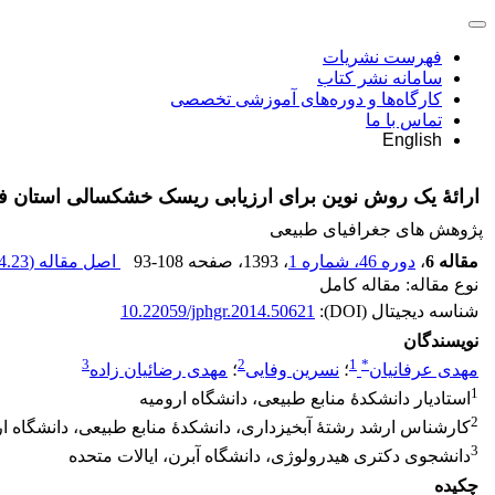
فهرست نشریات
سامانه نشر کتاب
کارگاه‌ها و دوره‌های آموزشی تخصصی
تماس با ما
English
ارائۀ یک روش نوین برای ارزیابی ریسک خشکسالی استان فارس با تلفیق داده های ماهانۀ بارند
پژوهش های جغرافیای طبیعی
مقاله 6
،
دوره 46، شماره 1
، 1393
، صفحه
93-108
اصل مقاله (
.23 K
نوع مقاله: مقاله کامل
شناسه دیجیتال (DOI):
10.22059/jphgr.2014.50621
نویسندگان
3
2
1
*
مهدی عرفانیان
؛
نسرین وفایی
؛
مهدی رضائیان زاده
1
استادیار دانشکدۀ منابع طبیعی، دانشگاه ارومیه
2
کارشناس ارشد رشتۀ آبخیزداری، دانشکدۀ منابع طبیعی، دانشگاه ار
3
دانشجوی دکتری هیدرولوژی، دانشگاه آبرن، ایالات متحده
چکیده