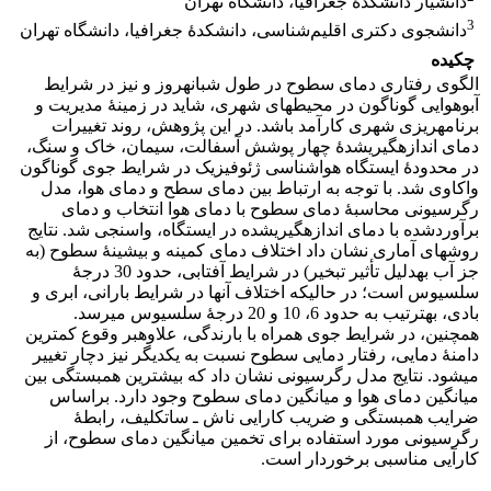
دانشیار دانشکدۀ جغرافیا، دانشگاه تهران
3
دانشجوی دکتری اقلیم‌شناسی، دانشکدۀ جغرافیا، دانشگاه تهران
چکیده
الگوی رفتاری دمای سطوح در طول شبانه‎روز و نیز در شرایط
آب‎وهوایی گوناگون در محیط‎های شهری، شاید در زمینۀ مدیریت و
برنامه­ریزی شهری کارآمد باشد. در این پژوهش، روند تغییرات
دمای اندازه­گیری‎شدۀ چهار پوشش آسفالت، سیمان، خاک و سنگ،
در محدودۀ ایستگاه هواشناسی ژئوفیزیک در شرایط جوی گوناگون
واکاوی شد. با توجه به ارتباط بین دمای سطح و دمای هوا، مدل
رگرسیونی محاسبۀ دمای سطوح با دمای هوا انتخاب و دمای
برآوردشده با دمای اندازه­گیری‎شده در ایستگاه، واسنجی شد. نتایج
روش­های آماری نشان داد اختلاف دمای کمینه و بیشینۀ سطوح (به
جز آب به‎دلیل تأثیر تبخیر) در شرایط آفتابی، حدود 30 درجۀ
سلسیوس است؛ در حالیکه اختلاف آنها در شرایط بارانی، ابری و
بادی، به‎ترتیب به حدود 6، 10 و 20 درجۀ سلسیوس می‎رسد.
همچنین، در شرایط جوی همراه با بارندگی، علاوه‎بر وقوع کمترین
دامنۀ دمایی، رفتار دمایی سطوح نسبت به یکدیگر نیز دچار تغییر
می‎شود. نتایج مدل رگرسیونی نشان داد که بیشترین همبستگی بین
میانگین دمای هوا و میانگین دمای سطوح وجود دارد. براساس
ضرایب همبستگی و ضریب کارایی ناش ـ ساتکلیف، رابطۀ
رگرسیونی مورد استفاده برای تخمین میانگین دمای سطوح، از
کارآیی مناسبی برخوردار است.