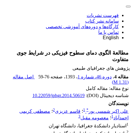
فهرست نشریات
سامانه نشر کتاب
کارگاه‌ها و دوره‌های آموزشی تخصصی
تماس با ما
English
مطالعۀ الگوی دمای سطوح فیزیکی در شرایط جوی
متفاوت
پژوهش های جغرافیای طبیعی
مقاله 4
،
دوره 46، شماره 1
، 1393
، صفحه
59-76
اصل مقاله
)
1.31 M
(
نوع مقاله: مقاله کامل
شناسه دیجیتال (DOI):
10.22059/jphgr.2014.50619
نویسندگان
2
1
*
علی اکبر شمسی پور
؛
قاسم عزیزی
؛
مصطفی کریمی
3
1
احمدآباد
؛
معصومه مقبل
1
استادیار دانشکدۀ جغرافیا، دانشگاه تهران
2