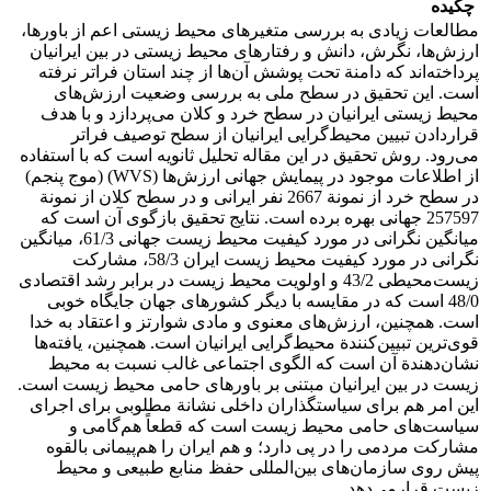
چکیده
مطالعات زیادی به بررسی متغیرهای محیط زیستی اعم از باورها،
ارزش‌ها، نگرش، دانش و رفتارهای محیط زیستی در بین ایرانیان
پرداخته‌اند که دامنة تحت پوشش آن‌ها از چند استان فراتر نرفته
است. این تحقیق در سطح ملی به بررسی وضعیت ارزش‌های
محیط زیستی ایرانیان در سطح خرد و کلان می‌پردازد و با هدف
قراردادن تبیین محیط‌گرایی ایرانیان از سطح توصیف فراتر
می‌رود. روش تحقیق در این مقاله تحلیل ثانویه است که با استفاده
از اطلاعات موجود در پیمایش جهانی ارزش‌ها (WVS) (موج پنجم)
در سطح خرد از نمونة 2667 نفر ایرانی و در سطح کلان از نمونة
257597 جهانی بهره برده است. نتایج تحقیق بازگوی آن است که
میانگین نگرانی در مورد کیفیت محیط زیست جهانی 61/3، میانگین
نگرانی در مورد کیفیت محیط زیست ایران 58/3، مشارکت
زیست‌محیطی 43/2 و اولویت محیط زیست در برابر رشد اقتصادی
48/0 است که در مقایسه با دیگر کشورهای جهان جایگاه خوبی
است. همچنین، ارزش‌های معنوی و مادی شوارتز و اعتقاد به خدا
قوی‌ترین تبیین‌کنندة محیط‌گرایی ایرانیان است. همچنین، یافته‌ها
نشان‌دهندة آن است که الگوی اجتماعی غالب نسبت به محیط
زیست در بین ایرانیان مبتنی بر باورهای حامی محیط زیست است.
این امر هم برای سیاستگذاران داخلی نشانة مطلوبی برای اجرای
سیاست‌های حامی محیط زیست است که قطعاً هم‌گامی و
مشارکت مردمی را در پی دارد؛ و هم ایران را هم‌پیمانی بالقوه
پیش روی سازمان‌های بین‌المللی حفظ منابع طبیعی و محیط
زیست قرارمی‌دهد.