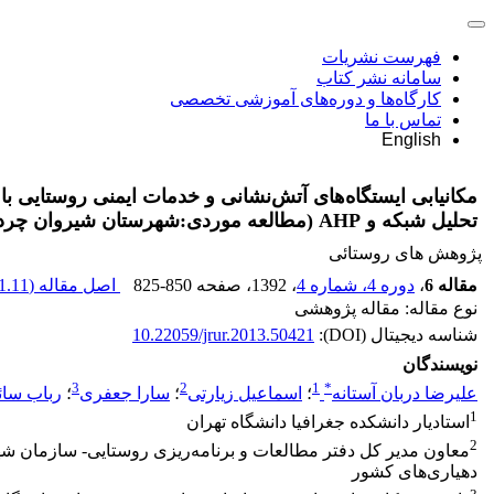
فهرست نشریات
سامانه نشر کتاب
کارگاه‌ها و دوره‌های آموزشی تخصصی
تماس با ما
English
مکانیابی ایستگاه‌های آتش‌نشانی و خدمات ایمنی روستایی با 
تحلیل شبکه و AHP (مطالعه موردی:‌شهرستان شیروان چرداول)
پژوهش های روستائی
مقاله 6
،
دوره 4، شماره 4
، 1392
، صفحه
825-850
اصل مقاله (
1.11 M
نوع مقاله: مقاله پژوهشی
شناسه دیجیتال (DOI):
10.22059/jrur.2013.50421
نویسندگان
3
2
1
*
علیرضا دربان آستانه
؛
اسماعیل زیارتی
؛
سارا جعفری
؛
رباب سائ
1
استادیار دانشکده جغرافیا دانشگاه تهران
2
معاون مدیر کل دفتر مطالعات و برنامه‌ریزی روستایی- سازمان شهر
دهیاری‌های کشور