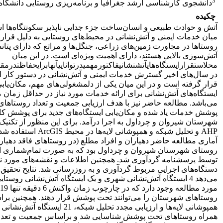
3
دانشجوی کارشناسی ارشد جغرافیا و برنامه‌ریزی روستایی دانشگاه 
چکیده
آتش و حوادث طبیعی و انسان‌ساخت جزء‌ جدایی ناپذیر سکونتگاه‌ها ا
میان خدمات ایمنی و آتش‌نشانی در محیط‌های روستایی به دلیل قرار
روستاها در مجاورت زمین‌های زراعی، جنگل‌ها و مراتع که دارای پتان
آتش‌سوزی بالایی هستند، دارای اهمیت ویژه‌ای است. در این میان
محلاستقرارایستگاه‌هایآتشنشانیفاکتورمهمیدرتواناییآنهابرایحفاظتدرم
در سال‌های اخیر گسترش خدمات ایمنی و آتش‌نشانی در دستور کار اس
قرار گرفته است و در این میان یکی از دلمشغولی‌های مهم، مکان‌یاب
ایستگاه‌های آتش‌نشانی برای ارائه خدمات مورد نیاز در حداقل زمان
می‌باشد. مطالعه حاضر نیز با هدف ارزیابی جمعیت و تعداد روستاها
پوشش خدمات یاد شده و مکان‌یابی ایستگاه‌های جدید برای پوشش ک
شهرستان شیروان و چرداول به اجرا درآمد. برای این منظور از تکنیک‌
AHP و تحلیل شبکه و همپوشانی‌ لایه‌ها در م
روستای شهرستان شیروان و چرداول بود که به صورت تمام‌شماری 
توسط پرسشنامه گردآوری شد. همچنین اطلاعات و نقشه‌های مورد نیا
دستگاه‌های اجرایی مربوط گردآوری و به روزرسانی شد. نتایح تحقیق
می‌دهد 4 ایستگاه آتش‌نشانی شهری و یک ایستگاه آتش‌نشانی روستا
روستاهای شهرستان را می‌توانند تحت پوشش قرار دهند. همچنین برا
همپوشانی لایه‌ها و ارزیابی مجدد تحلیل شبکه، 21 ایستگا
همراه روستاهای تحت پوشش شناسایی شد و براساس جمعیت و تعدا