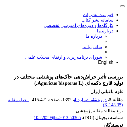
فهرست نشریات
سامانه نشر کتاب
کارگاه‌ها و دوره‌های آموزشی تخصصی
درباره ما
درباره ما
تماس با ما
شورای برنامه‌ریزی و ارتقای مجلات علمی
English
بررسی تأثیر خراش‌دهی خاک‌های پوششی مختلف در
تولید قارچ دکمه‌ای (Agaricus bisporus L.)
علوم باغبانی ایران
مقاله 5
،
دوره 44، شماره 4
، 1392
، صفحه
415-421
اصل مقاله
)
148.35 K
(
نوع مقاله: مقاله پژوهشی
شناسه دیجیتال (DOI):
10.22059/ijhs.2013.50365
نویسندگان