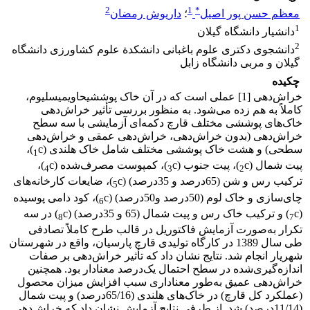
2
1
*
معظم حسن پور اصیل
؛
داریوش رمضان
1
دانشیار دانشگاه گیلان
2
دانشجوی دکتری علوم باغبانی دانشکدة علوم کشاورزی دانشگاه
گیلان و مربی دانشگاه زابل
چکیده
خراش‌دهی [1] عملی است که در آن خاک پوششیحاویمیسلیوم،
کاملاً به هم زده می‌شود. به منظور بررسی تأثیر خراش‌دهی
خاک‌های پوششی مختلف قارچ دکمه‌‌ای آزمایشی با سه سطح
خراش‌دهی (بدون خراش‌دهی، خراش‌دهی عمقی و خراش‌دهی
سطحی) و هشت خاک پوششی مختلف شامل خاک هلندی (
c)،
1
پیت شمال (
c)، پیت جنوب (
c)، کمپوست مصرف‌شده (
c)،
4
3
2
ترکیب رس و شن (65درصد و 35درصد) (
c)، ضایعات کارخانه‌های
5
چای‌سازی و خاک لوم (50درصد و50درصد) (
c)، کود دامی پوسیده
6
(
c) و ترکیب خاک رس و پیت شمال (65 و 35درصد) (
c) در سه
8
7
تکرار به‌صورت آزمایش فاکتوریل در قالب طرح کاملاً تصادفی
طی سال 1389 در کارگاه تولیدی قارچ پارسیان، واقع در شهرستان
شهریار انجام شد. نتایج نشان داد که تأثیر خراش‌دهی بر صفات
اندازه‌گیری‌شده در سطح احتمال یک‌درصد معنادار بود. همچنین
خراش‌دهی عمیق به‌طور معناداری سبب افزایش میزان محصول
(عملکرد کل قارچ) در خاک‌های هلندی (65/16‌درصد) و پیت شمال
(11/14‌درصد) شد. از طرفی نتایج آزمایش نشان داد که خراش‌دهی