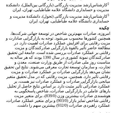
2
کارشناس‌ارشد مدیریت بازرگانی (بازرگانی بین‌الملل)، دانشکدة
مدیریت و حسابداری دانشگاه علامه طباطبایی، تهران، ایران
3
کارشناس‌ارشد مدیریت بازرگانی (تحول)، دانشکدة مدیریت و
حسابداری دانشگاه علامه طباطبایی، تهران، ایران
چکیده
امروزه، صادرات مهم‌ترین شاخص در توسعة جهانی شرکت‌ها،
همچنین کشورها محسوب می‌شود. توجه به بازارگرایی صادارت و
مزیت رقابتی برای افزایش عملکرد صادرات اهمیت دارد. در
مطالعة حاضر تأثیر بالقوة بازارگرایی صادرکنندگان و مزیت
رقابتی بر عملکرد صادرات بررسی شده است. جامعة این تحقیق
صادرکنندگان نمونة کشوری در سال 1390 بودند که هر ساله به
مناسبت روز ملی صادرات از طریق وزارت صنعت، معدن و
تجارت، و سازمان توسعة تجارت معرفی می‌شوند. نتایج این تحقیق
نشان می‌دهد بازارگرایی صادرات بر عملکرد صادرات و مزیت
رقابتی تأثیر دارد. همچنین، مزیت رقابتی که در مدل تحقیق متغیر
میانجی بازارگرایی صادرات و عملکرد صادرات نیز هست، بر
عملکرد صادراتی تأثیر مثبت دارد. بر اساس نتایج حاصل از تحلیل
بارهای عاملی در بازارگرایی صادرات، شاخص پاسخگویی به
هوشمندی صادرات بیشترین وزن (839/0)، برای متغیر مزیت
رقابتی شاخص تمایز بازار (903/0) و برای متغیر عملکرد صادرات،
عملکرد راهبردی صادرات (932/0) بیشترین سهم را داشت.