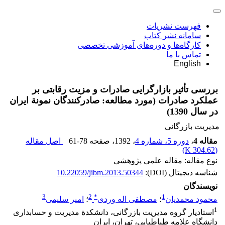
فهرست نشریات
سامانه نشر کتاب
کارگاه‌ها و دوره‌های آموزشی تخصصی
تماس با ما
English
بررسی تأثیر بازارگرایی صادرات و مزیت رقابتی بر
عملکرد صادرات (مورد مطالعه: صادرکنندگان نمونة ایران
در سال 1390)
مدیریت بازرگانی
مقاله 4
،
دوره 5، شماره 4
، 1392
، صفحه
61-78
اصل مقاله
)
304.62 K
(
نوع مقاله: مقاله علمی پژوهشی
شناسه دیجیتال (DOI):
10.22059/jibm.2013.50344
نویسندگان
3
2
*
1
محمود محمدیان
؛
مصطفی اله وردی
؛
امیر سلیمی
1
استادیار گروه مدیریت بازرگانی، دانشکدة مدیریت و حسابداری
دانشگاه علامه طباطبایی، تهران، ایران