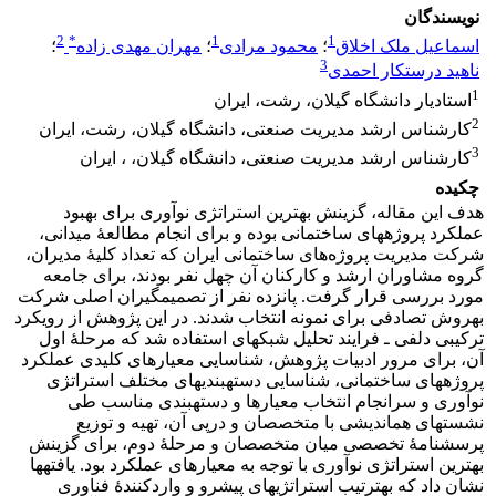
نویسندگان
2
*
1
1
اسماعیل ملک اخلاق
؛
محمود مرادی
؛
مهران مهدی زاده
؛
3
ناهید درستکار احمدی
1
استادیار دانشگاه گیلان، رشت، ایران
2
کارشناس ارشد مدیریت صنعتی، دانشگاه گیلان، رشت، ایران
3
کارشناس ارشد مدیریت صنعتی، دانشگاه گیلان، ، ایران
چکیده
هدف این مقاله، گزینش بهترین استراتژی نوآوری برای بهبود
عملکرد پروژه­های ساختمانی بوده و برای انجام مطالعۀ میدانی،
شرکت مدیریت ‌‌پروژه‌های ساختمانی ایران که تعداد کلیۀ مدیران،
گروه مشاوران ارشد و کارکنان آن چهل نفر بودند، برای جامعه
مورد بررسی قرار گرفت. پانزده نفر از تصمیم­گیران اصلی شرکت
به‎روش تصادفی برای نمونه انتخاب شدند. در این پژوهش از رویکرد
ترکیبی دلفی ـ فرایند تحلیل شبکه­ای استفاده شد که مرحلۀ اول
آن، برای مرور ادبیات پژوهش، شناسایی معیارهای کلیدی عملکرد
پروژه­های ساختمانی، شناسایی دسته­بندی­های مختلف استراتژی
نوآوری و سرانجام انتخاب معیارها و دسته­بندی مناسب طی
نشست‎های هم‎اندیشی با متخصصان و درپی آن، تهیه­ و توزیع
پرسش‎نامۀ تخصصی میان متخصصان و مرحلۀ دوم، برای گزینش
بهترین استراتژی نوآوری با توجه به معیارهای عملکرد بود. یافته­ها
نشان داد که به­ترتیب استراتژی­های پیشرو و واردکنندۀ فناوری