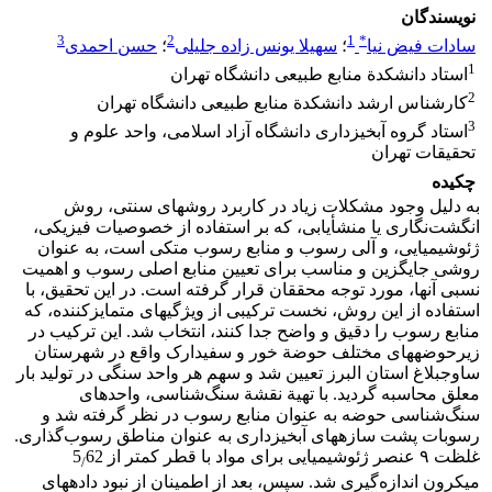
نویسندگان
3
2
1
*
سادات فیض نیا
؛
سهیلا یونس زاده جلیلی
؛
حسن احمدی
1
استاد دانشکدة منابع طبیعی دانشگاه تهران
2
کارشناس ارشد دانشکدة منابع طبیعی دانشگاه تهران
3
استاد گروه آبخیزداری دانشگاه آزاد اسلامی، واحد علوم و
تحقیقات تهران
چکیده
به دلیل وجود مشکلات زیاد در کاربرد روش‏های سنتی، روش
انگشت‌نگاری یا منشأیابی، که بر استفاده از خصوصیات فیزیکی،
ژئوشیمیایی، و آلی رسوب و منابع رسوب متکی است، به عنوان
روشی جایگزین و مناسب برای تعیین منابع اصلی رسوب و اهمیت
نسبی آن‏ها، مورد توجه محققان قرار گرفته است. در این تحقیق، با
استفاده از این روش، نخست ترکیبی از ویژگی‏های متمایزکننده، که
منابع رسوب را دقیق و واضح جدا کنند، انتخاب شد. این ترکیب در
زیرحوضه‏های مختلف حوضة خور و سفیدارک واقع در شهرستان
ساوجبلاغ استان البرز تعیین شد و سهم هر واحد سنگی در تولید بار
معلق محاسبه گردید. با تهیة نقشة سنگ‌شناسی، واحدهای
سنگ‌شناسی حوضه به عنوان منابع رسوب در نظر گرفته شد و
رسوبات پشت سازه‏های آبخیزداری به عنوان مناطق رسوب‌گذاری.
غلظت ۹ عنصر ژئوشیمیایی برای مواد با قطر کمتر از 5
62
/
میکرون اندازه‌گیری شد. سپس، بعد از اطمینان از نبود داده‏های