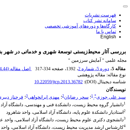
فهرست نشریات
سامانه نشر کتاب
کارگاه‌ها و دوره‌های آموزشی تخصصی
تماس با ما
English
بررسی آثار محیط‌زیستی توسعة شهری و خدماتی در شهر بندر
مجله علمی " آمایش سرزمین "
مقاله 5
،
دوره 5، شماره 2
، 1392
، صفحه
317-334
اصل مقاله (
.44 K
نوع مقاله: مقاله پژوهشی
شناسه دیجیتال (DOI):
10.22059/jtcp.2013.36782
نویسندگان
3
2
1
*
سید علی جوزی
؛
سحر رضایان
؛
مهدی ایرانخواهی
؛
فرحناز دبیری
1
دانشیار گروه محیط زیست، دانشکدة فنی و مهندسی، دانشگاه آزاد 
2
استادیار دانشکدة علوم پایه، دانشگاه آزاد اسلامی، واحد شاهرود
3
دانشجوی دکتری علوم محیط زیست، دانشگاه آزاد اسلامی، واحد عل
4
کارشناس ارشد مدیریت محیط زیست، دانشگاه آزاد اسلامی، واحد 