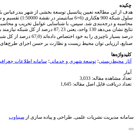
چکیده
سلول شبکة 900 
محاسبه و درجه‌بندی شد. سپس، با شناسایی عوامل تخریب و محاسبة 
نتایج نشان می‌دهد 130 واحد، یعنی 23
87 درصد از کل شبکه نیازمند بازسازی است و تعداد 18 واحد، یعنی 07
/
درصد بسیار ناچیزی را به خود اختصاص داده‌اند (67
0 درصد از کل شب
/
صنایع، ارزیابی توان محیط زیست و نظارت بر حسن اجرای طرح‌های آما
کلیدواژه‌ها
آثار محیط‌زیستی
؛
توسعة شهری و خدماتی
؛
سامانه اطلاعات جغرافی
آمار
تعداد مشاهده مقاله: 3,033
تعداد دریافت فایل اصل مقاله: 1,645
سامانه مدیریت نشریات علمی.
طراحی و پیاده سازی از
سیناوب