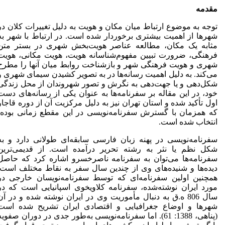
مقدمه
توجه به موضوع ارتباط میان مکان و هویت به دلیل تغییرات کلان در
شهرها از اهمیت بیشتری برخوردار شده است. در ارتباط با شهر به
مثابه یک مکان، مطالعه عناصر هویت‌بخش شهری در بستر متن
فرهنگی، ضرورت تبیین مفهوم‌شناسانه هویت، هویت مکانی، هویت
شهری و هویت فرهنگی شهر و بازشناخت روابط میان آنها را مطرح
می‌کند. به دلیل اهمیت رسانه‌ها در به تصویر کشیدن سیمای شهری و
شکل‌دهی و یا جهت‌دهی به نگرش و تصور شهروندان از محل زندگی
خود، در این مقاله بر سفرنامه‌ها به عنوان یکی از رسانه‌های دست
اول ‌تأکید شده و استان تهران نیز به دلیل مرکزیت آن از دوره قاجار
که هم­زمان با گسترش سفرنامه‌نویسی در این مقطع زمانی بوده،
انتخاب شده است.
سفرنامه‌نویسی در پهنه زبان فارسی سابقه‌ای طولانی دارد و به
شکل نظم یا نثر به رشته تحریر درآمده است. از قدیمی‌ترین
سفرنامه‌‌ها می‌توان به سفرنامه ناصرخسرو اشاره کرد که حاصل
دیده‌ها و شنیده‌های وی از چندین سال سفر به نقاط مختلف است.
همچنین اولین سفرنامه‌ای که توسط سفرنامه‌نویسان خارجی در
مورد ایران نوشته‌شده، سفرنامه کلاویخوی اسپانیایی است که در
سال 806 ه.ق به دنبال مأموریت وی در ایران نوشته شده و در آن
شهرها و اوضاع جغرافیایی و اقتصادی ایران تشریح شده است
(پناهی، 1388: 61). اما سفرنامه‌نویسی به‌طور جدی در دوران صفویه