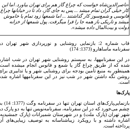
«ناصرالدین
شاه خواست که چراغ گاز هم برای تهران بیاورد. اما این
کار خیلی گران تمام می­شد ... پس به جای گاز، داد تا در خیابان­ها چراغ
فانوسی و شمع
سوز کار گذاشتند ... اما شمع­ها زود تمام یا خاموش
می­شد و تاریکی باز همه جا را فرا می­گرفت. پول شمع­ها از خزانه
دولت و بیت
المال داده می­شد».
قاب شماره 2: بازنمایی روشنایی و نورپردازی شهر تهران در
سفرنامه ماساهارو (1373: 174)
در این سفرنامه­ها، به سیستم روشنایی شهر تهران در شب اشاره
شده که از طریق چراغ گاز یا شمع و فانوس انجام می­شده است.
همین­طور به منبع تأمین بودجه برای روشنایی شهر و یا تدابیری برای
روشن نگه داشتن شهر در شب نیز در این سفرنامه­ها اشاره شده
است.
پارک
ها
بازنمایی‌پارک‌های استان تهران تنها در سفرنامه وگت 
چشم می‌خورد که در این سفرنامه، سفرنامه‌نویس تنها به دو پارک در
شهر تهران (پارک ملت) و در شهرستان شمیرانات (پارک جمشیدیه)
اشاره داشته و با رویکرد زیباشناسانه به توصیف زیبایی‌های آن
پرداخته است.