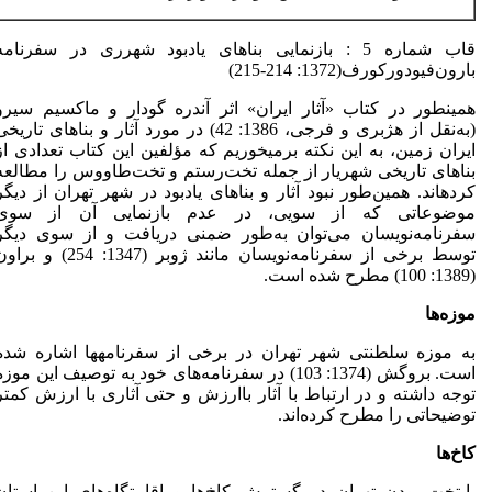
قاب شماره 5 : بازنمایی بناهای یادبود شهرری در سفرنامه
بارون‌فیودورکورف(1372: 214-215)
همین­طور در کتاب «آثار ایران» اثر آندره گودار و ماکسیم سیرو
(به‌نقل از هژبری و فرجی، 1386: 42) در مورد آثار و بناهای تاریخ
ایران زمین، به این نکته برمی­خوریم که مؤلفین این کتاب تعدادی از
بناهای تاریخی شهریار از جمله تخت‌رستم و تخت‌طاووس را مطالعه
کرده­اند. همین‌طور نبود آثار و بناهای یادبود در شهر تهران از دیگر
موضوعاتی که از سویی، در عدم بازنمایی آن از سوی
سفرنامه‌نویسان می‌توان به‌طور ضمنی دریافت و از سوی دیگر
توسط برخی از سفرنامه‌نویسان مانند ژوبر (1347: 254) و ب
(1389: 100) مطرح شده است.
موزه
ها
به موزه سلطنتی شهر تهران در برخی از سفرنامه­ها اشاره شده
است. بروگش (1374: 103) در سفرنامه‌های خود به توصیف این موز
توجه داشته و در ارتباط با آثار باارزش و حتی آثاری با ارزش کمتر
توضیحاتی را مطرح کرده‌اند.
کاخ
ها
پایتخت بودن تهران در گسترش کاخ‌ها و اقامتگاه‌های این استان