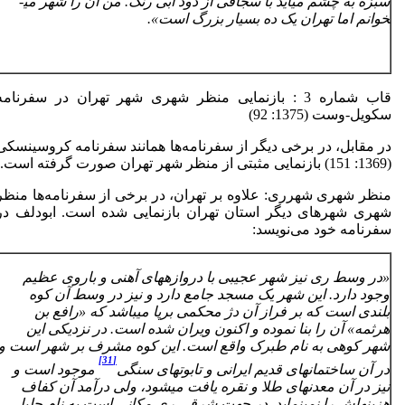
سبزه به چشم می­آید با سجافی از دود آبی رنگ. من آن را شهر می­
خوانم اما تهران یک ده بسیار بزرگ است».
قاب شماره 3 : بازنمایی منظر شهری شهر تهران در سفرنامه
سکویل-وست (1375: 92)
در مقابل، در برخی دیگر از سفرنامه‌ها همانند سفرنامه کروسینسکی
(1369: 151) بازنمایی مثبتی از منظر شهر تهران صورت گرفته است.
منظر شهری شهرری: علاوه بر تهران، در برخی از سفرنامه‌ها منظر
شهری شهرهای دیگر استان تهران بازنمایی شده است. ابودلف در
سفرنامه خود می‌نویسد:
«در وسط ری نیز شهر عجیبی با دروازه­های آهنی و باروی عظیم
وجود دارد. این شهر یک مسجد جامع دارد و نیز در وسط آن کوه
بلندی است که بر فراز آن دژ محکمی برپا می­باشد که «رافع بن
هرثمه» آن را بنا نموده و اکنون ویران شده است. در نزدیکی این
شهر کوهی به نام طبرک واقع است. این کوه مشرف بر شهر است و
[31]
در آن ساختمان­های قدیم ایرانی و تابوت­های سنگی
موجود است و
نیز در آن معدن­های طلا و نقره یافت می­شود، ولی درآمد آن کفاف
هزینه­اش را نمی­نماید. در جهت شرقی ری مکانی است به نام جلیل