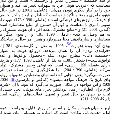
از سه خصیصه «استمرار، تمایز و برجستگی» است و این بدان
معناست که «فردیتِ هویتیِ فرد به سهولت تغییر نمی‌کند و همواره
خود را در کنار دیگری نبودن می‌یابد» (عاملی، 2002). در عین ح
«هویت امری بامعنا و تأکید شده است که ناظر بر ابعاد و اجزا خاصی
از فرهنگ و ارزش‌های فرهنگی است» (عاملی، 1390: 178). هوی
سویی، امری با معناست و فهم آن «منتزع از منابع معناساز» است
(گیدنز، 2001: 21) و «منابع مشترک، همه افراد آن هویت مشترک را
به هم وصل می‌کند» (عاملی، 1390: 181) و از سوی دیگر ب
معناسازی و سازماندهی معنا می‌‌پردازد و همین امر «دال بر ساختگی
[5]
بودن آن» بوده (هوارت
، 1995، به نقل از گل‌محمدی،
«فرایندی بودن» آن را نشان می‌دهد. درواقع هویت به عنوان
«خصیصه ذاتی» مطرح نبوده، بلکه «محصول توافق‌ها و عدم
توافق‌هاست» (جنکینز، 1381، به نقل از عاملی، 1390: 177) و ه
دارای «نقطه اتکا ارزشی» است که نوعی «حس مشترک» تولید
می‌کند (عاملی، 1390: 204)، اما شکل‌گیری آن در نقطه غیرثابت
صورت می‌گیرد؛ یعنی «جایی که داستان­های وصف­ناپذیر ذهنیت­ها با روایت­
های تاریخ یک فرهنگ مواجه می­شود» (کناکس و مارستون
[6]
508) و این مواجهه در مکانی صورت می‌گیرد که پیوند با آن «شرط
لازم برای انطباق، از میان برداشتن بحران‌های هویتی، ایجاد حسی از
ثبات در جهانِ در حال تغییر و تسهیل فعالیت‌های زندگی» است
(لویکا، 2008: 211).
ارتباط میان هویت و مکان بر اساس دو روش قابل تبیین است: شیوه
اول، «هویت‌یابیِ مکان» است که اشاره به هویت­یابیِ بیان شده از