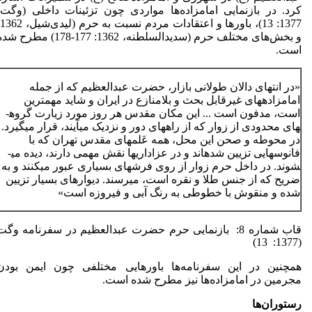
کرد. در بازنمایی امامزاده‌ها مواردی چون تزئینات داخلی (وگت،
و بخش‌های مختلف حرم (سدیدالسلطنه، 1362: 177-178) مطرح 
است.
«در انتهای دالان طولانی بازار، حضرت عبدالعظیم که از جمله
امامزاده­های غیرقابل بحث و بلامنازع در ایران و شاید مهمترین
است، مدفون است ... این مکان مقدس هر روز مورد زیارت گروه­
های محدودی از زوار که از راه­های دور و نزدیک می­آیند، قرار می­گیرد.
در محوطه و صحن این محل، همه عَلم­های مقدس تهران که با
فانوس­هایی تزیین شده­اند و در عزاداری­ها نقش مهمی دارند، دیده می­
شوند. در داخل حرم زوار از روی فرش­های بسیاری عبور می­کنند و به
ضریح که از جنس طلا و نقره است، می­رسند. دیوارهای بسیار تزیین
شده و منقوش با خطوطی به رنگ آبی و فیروزه است»
قاب شماره 8: بازنمایی حرم حضرت عبدالعظیم در سفرنامه وگت
(1377: 13)
همچنین در این سفرنامه‌ها باورهایی مختلفی چون ایمن بودن
مجرمین در امامزاده‌ها نیز مطرح شده است.
رستوران
ها