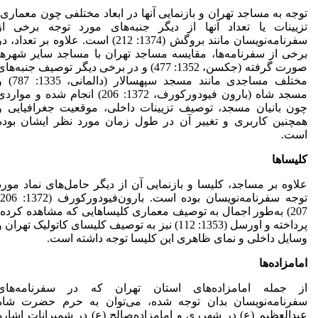
توجه به مساجد تهران و بازنمایی آنها در ابعاد مختلفی چون معماری،
تزیینات یا تعداد آنها از دیگر جنبه‌های مورد توجه برخی از
سفرنامه‌نویسان مانند بروگش (1374: 212) است. علاوه بر تعداد، د
برخی از سفرنامه‌ها، مقایسه مساجد تهران با مساجد سایر شهرها
صورت گرفته (جکسن، 1352: 477) و در برخی دیگر توصیف جنبه‌ها
مختلف مساجدی مانند مسجد سپهسالار (دالمانی، 
مسجد شاه (بارون فیودورکورف، 1372: 206) انجام شده و موارد
چون بانیان مسجد، توصیف تزیینات داخلی، موقعیت جغرافیایی و
همچنین کاربری و تغییر آن در طول زمان مورد نظر ایشان بوده
است.
کلیساها
علاوه بر مساجد، کلیسا و بازنمایی آن از دیگر حامل‌های نماد مورد
207) به‌طور اجمال به توصیف معماری کلیساهایی که مشاهده کرده،
پرداخته و اورسل (1353: 112) نیز به توصیف کلیسای کاتولیک تهران 
وسایل داخلی و نمای ظاهری این کلیسا توجه داشته است.
امامزاده
ها
از جمله امامزاده‌های استان تهران که در سفرنامه‌های
سفرنامه‌نویسان بدان توجه شده، می‌توان به حرم حضرت شاه
عبدالعظیم (ع) در شهرری و امامزاده‌صالح (ع) در شمیرانات اشاره