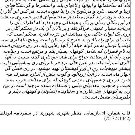
آباد که ساختمان­ها و ایوان­ها و تاق­های بلند و استخرها و گردشگاه­های
زیبا و عجیبی دارد و مرداویج آن را بنا نموده است. هر کس این آثار را
می­بیند، بدون تردید گمان می­کند از ساختمان­های قدیم خسروی می­باشد.
در این مکان زندان بزرگ و هولناکی وجود دارد که اطراف آن را
دریاچه بسیار عمیقی فراگرفته و بر بالای آن یک دژ محکم گلی بر
روی یک ایوان خاکی برپا می­باشد. این دژ به قدری محکم است که
نقب آن برای راه یافتن به خارج غیرممکن است و هیچ تباهکاری نمی­
تواند با توسل به هر گونه حیله از آنجا رهایی یابد. در ری قریه­ای است
به نام قصران که شامل کوه­های بسیار بلند و مرتفع است و چنانچه
مردم آن از فرستادن خراج برای شاه خودداری کنند، نسبت به آنها
کاری نمی­تواند بکند. در عین حال، نزد فرمانروای ری وثیقه­هایی دارند.
بیشتر میوه­جات ری از این کوهستان تهیه می­شود. در ری فصل گل
چهار ماه است. در آنجا زردآلود و گوجه بیش از اندازه مصرف می­
شود. در ری چشمه­های معدنی کوچک که برای معالجه جرب مفید
است و همچنین معدن­های نهانی و استفاده نشده موجود است. زمین
ری به کوه­های «بنی
قارن» و «دنباوند» (دماوند) و کوه­های دیلم و
طبرستان متصل است».
قاب شماره 4: بازنمایی منظر شهری شهرری در سفرنامه ابودلف
(1342: 72-75)