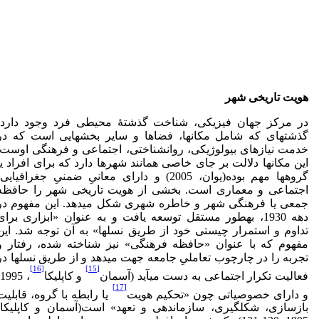
هویت تاریخی شهر
در مرکز جهان فیزیکی، شناخت گذشتۀ محیطی فرد وجود دارد،
گذشته­ای که شامل مکان­ها، فضاها و سایر بخش­هایی است که در
خدمت نیازهای بیولوژیکی، روان­شناختی، اجتماعی و فرهنگی اوست.
این مکان­ها دلالت بر جای خاصی همانند شهرها دارد که برای افراد یا
گروه­ها مهم بوده(یوان، 2005) و دارای معانیِ ضمنیِ جغرافیایی
اجتماعی و معماری است. بخشی از هویت تاریخی شهر را حافظه
جمعی یا فرهنگی شهر و خاطره شهری شکل می­دهد. این مفهوم در
دهه 1930، به­طور مستقل توسعه یافت و به عنوان «ابزاری برای
تداوم و استمرار چیستی خود از طریق نسل­ها» به آن توجه شد. این
مفهوم که با عنوان «حافظه فرهنگی» نیز شناخته شده، رفتار و
تجربه را در چارچوب تعاملیِ جامعه جهت می­دهد و از طریق نسل­ها در
[16]
[15]
فعالیت تکرار اجتماعی به دست می­آید (آسمان
و کاپلیکا
[17]
و دارای خصوصیاتی چون «تحکیم هویت
یا رابطه با گروه، قابلیت
بازسازی، شکل­گیری، سازماندهی و تعهد» است(آسمان و کاپلیکا،