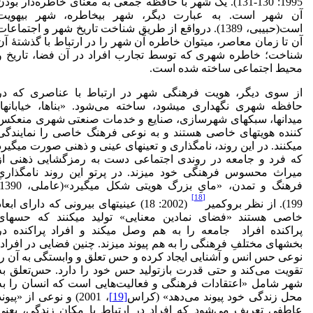
1995: 130-131). یک شهر با حافظه جمعی به معنای خاطره‌دار بودن
آن شهر است. به عبارت دیگر، شهر بی­خاطره، شهر بی­هویت
است(حبیبی، 1389). درواقع از طریق شناخت تاریخ شهر و اجتماعات
آن تا زمان معاصر، می­توان خاطره آن شهر را در ارتباط با گذشتۀ آن
شناخت؛ خاطره شهری که توسط تجارب افراد در آن فضا، تاریخ و
محیط اجتماعی ساخته شده است.
از سوی دیگر، هویت فرهنگی شهر در ارتباط با عناصری که در
حافظه شهری نگهداری می‏شود، ساخته می‌شود. «بناها، خیابان­ها،
میدان­ها، سبک­های شهرسازی، صنایع و خدمات صنعتی شهری منعکس
کننده هویت­های خاصی هستند و به نوعی فرهنگ خاصی را نمایندگی
می­کنند. در این روند، نام­گذاری و تعین­های عینی و ذهنی صورت می­گیرد
که فرد و جامعه در روندی اجتماعی دست به رمزگشایی ذهنی از
میراث محسوس فرهنگی خود می­زند. در پرتو این روند نام­گذاریِ
[18]
199). از نظر بروک­میر
(2002: 18) عینیت­های بیرونی که دارای ابعاد
خاصی هستند «فضای نمادین معنایی» تولید می­کنند که حس­های
پراکنده افراد جامعه را به هم وصل می­کند و افراد پراکنده در
بخش‏های مختلفِ فرهنگی را به هم پیوند می­زند. چنین فضایی در افراد،
نوعی حس انس و آشنایی ایجاد کرده و حس ‌تعلق و وابستگی به آن را
تقویت می‌کند و حتی قدرت بازتولید حس خود را دارد. حس‌تعلق به
شهر شامل «اعتقادات فرهنگی و فعالیت‌هایی است که انسان را به
محل زندگی خود پیوند می‌دهد» (کراس
[19]
، 2001) و نوعی از «پیون
عاطفی تعریف می‌شود که افراد در ارتباط با مکان زندگی، یعنی