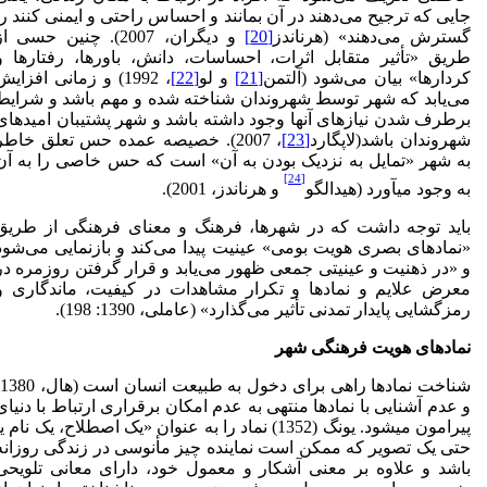
جایی که ترجیح می‌دهند در آن بمانند و احساس راحتی و ایمنی کنند را
گسترش می‌دهند» (هرناندز
[20]
و دیگران، 2007). چنین حسی ا
طریق «تأثیر متقابل اثرات، احساسات، دانش، باورها، رفتارها و
کردارها» بیان می‌شود (آلتمن
[21]
و لو
[22]
، 1992) و زمانی افزایش
می‌یابد که شهر توسط شهروندان شناخته شده و مهم باشد و شرایط
برطرف شدن نیازهای آنها وجود داشته باشد و شهر پشتیبان امیدهای
شهروندان باشد(لاپگارد
[23]
، 2007). خصیصه عمده حس تعلق خاطر
به شهر «تمایل به نزدیک بودن به آن» است که حس خاصی را به آن
[24]
به وجود می­آورد (هیدالگو
و هرناندز، 2001).
باید توجه داشت که در شهرها، فرهنگ و معنای فرهنگی از طریق
«نمادهای بصری هویت بومی» عینیت پیدا می‌کند و بازنمایی می‌شود
و «در ذهنیت و عینیتی جمعی ظهور می‌یابد و قرار گرفتن روزمره در
معرض علایم و نمادها و تکرار مشاهدات در کیفیت، ماندگاری و
رمزگشایی پایدار تمدنی تأثیر می‌گذارد» (عاملی، 1390: 198).
نمادهای هویت فرهنگی شهر
و عدم آشنایی با نمادها منتهی به عدم امکان برقراری ارتباط با دنیای
پیرامون می­شود. یونگ (1352) نماد را به عنوان «یک اصطلاح، یک نام ی
حتی یک تصویر که ممکن است نماینده چیز مأنوسی در زندگی روزانه
باشد و علاوه بر معنی آشکار و معمول خود، دارای معانی تلویحی