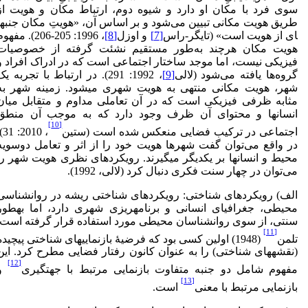
سوی فرد با مکان او دارد و شیوه دوم، ارتباط مکان و هویت از
ای از هویت است» (تایگر-راس
[7]
و اوزل
[8]
، 1996: 205-206). مفه
هویت مکان هرچند به‌طور مستقیم نشئت گرفته از خصوصیات
فیزیکی نیست، اما موجد ساختار اجتماعی است که در ادراک افراد و
گروه‌ها یافته می‌شود (لالی
[9]
، 1992: 291). در ارتباط با تجربه ی
شهر، هویت مکانی منتهی به هویت شهری می­شود. زمینه شهر به
مثابه ظرفی فیزیکی است که در آن تعاملی مداوم و متقابل میان
انسان­ها و محتوای آن ظرف وجود دارد که به موجب آن منطق
[10]
اجتماعی در ترکیب فضایی منعکس شده است (ستین
: 31).
در واقع می‌توان گفت شهرها هویت خود را از اثر و تعامل دوسویه
محیط و انسان­ها بر یکدیگر می­گیرند. رویکردهای نظری هویت شهر را
می‌توان در چهار سنت فکری دنبال کرد (لالی، 1992).
الف) رویکردهای شناختی: رویکردهای شناختی ریشه در روان­شناسی
محیطی، جغرافیای انسانی و برنامه­ریزی شهری دارد، اما به­طور
سنتی، از سوی روان­شناسان محیطی مورد استفاده قرار گرفته است.
[11]
تلمن
(1948) اولین کسی بود که فرضیۀ بازنمایی­های شناختی پیچیده
(نقشه‏های شناختی) را به عنوان کانون رفتار فضایی مطرح کرد. این
[12]
مفهوم شامل دو جنبه متفاوت بازنمایی مرتبط با جهت­گیری
و
[13]
بازنمایی مرتبط با معنی
است.