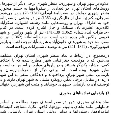
علاوه بر شهر تهران و شهرری، منظر شهری برخی دیگر از شهرها و
روستاهای استان تهران در تعدادی از سفرنامه­ها به چشم می­خورد.
منظر شهری دماوند در سفرنامۀ ابودلف(1342: 76) دیده می‌شو
سرجان‌ملکم (به نقل از هالینگبری، 1363) نیز در بخشی از سفرنام
خود به اطراف تهران و روستاهایی مانند رشته، اشتهارد، سکزآباد،
کلاه‌دره، عشرت‌آباد، بستانک و چال اشاره کرده است. در کتاب
«خاطرات لیدی‌شیل» (1362: 139-141) نیز از شهر ورامین و شه
قدیمی راگس نام برده شده است. سدیدالسلطنه (1362) نی
سفرنامۀ خود به شهرهای خاتون‌آباد و شریف‌آباد توجه داشته و بارون
‌فیودورکورف (1372: 241) نیز به توصیف شمیرانات پرداخته است.
درمجموع، در ارتباط با نماد منظر شهری استان تهران مشاهده
می‌شود که یا موقعیت جغرافیایی شهر مطرح شده که با اختلاف
کمی، مشابه یکدیگر هستند و در پاره­ای موارد بر اساس مقایسه با
سایر شهرها بوده است. اما برخی دیگر از سفرنامه­نویسان، به
بازنمایی منفی شهر تهران پرداخته­اند و دیدگاهی منفی به این شهر
دارند. در مقابل، برخی دیگر، رویکرد مثبتی به شهر تهران دارند و در
توصیف آن، به بازنمایی جنبه­های خوشایند و مثبت این شهر پرداخته­اند.
3)
بازنمایی نماد بناهای محوری
نماد بناهای محوری شهر در سفرنامه‌های مورد مطالعه بر اساس
حامل­هایی مانند بناهای یادبود، موزه­ها، کاخ­ها، تکایا، مساجد، کلیساها،
امامزاده­ها، رستوران­ها و دوایر دولتی استان تهران بازنمایی شده