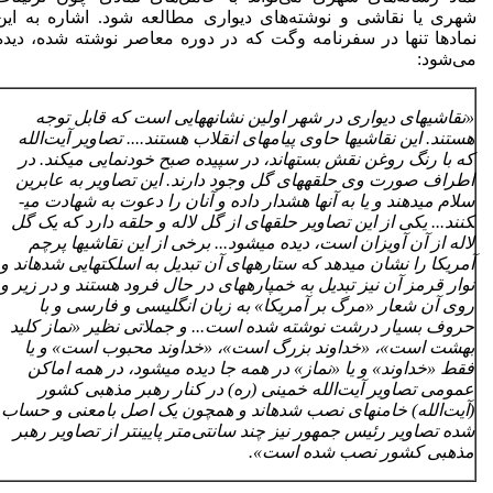
شهری یا نقاشی و نوشته‌های دیواری مطالعه شود. اشاره به این
نمادها تنها در سفرنامه وگت که در دوره معاصر نوشته شده، دیده
می‌شود:
«نقاشی­های دیواری در شهر اولین نشانه­هایی است که قابل توجه
هستند. این نقاشی­ها حاوی پیام­های انقلاب هستند.... تصاویر آیت
الله
که با رنگ روغن نقش بسته­اند، در سپیده صبح خودنمایی می­کند. در
اطراف صورت وی حلقه­های گل وجود دارند. این تصاویر به عابرین
سلام می­دهند و یا به آنها هشدار داده و آنان را دعوت به شهادت می­
کنند... یکی از این تصاویر حلقه­ای از گل لاله و حلقه دارد که یک گل
لاله از آن آویزان است، دیده می­شود... برخی از این نقاشی­ها پرچم
آمریکا را نشان می­دهد که ستاره­های آن تبدیل به اسلکت­هایی شده­اند و
نوار قرمز آن نیز تبدیل به خمپاره­های در حال فرود هستند و در زیر و
روی آن شعار «مرگ بر آمریکا» به زبان انگلیسی و فارسی و با
حروف بسیار درشت نوشته شده است... و جملاتی نظیر «نماز کلید
بهشت است»، «خداوند بزرگ است»، «خداوند محبوب است» و یا
فقط «خداوند» و یا «نماز» در همه جا دیده می­شود، در همه اماکن
عمومی تصاویر آیت
الله خمینی (ره) در کنار رهبر مذهبی کشور
(آیت
الله) خامنه­ای نصب شده­اند و همچون یک اصل بامعنی و حساب
شده تصاویر رئیس جمهور نیز چند سانتی
متر پایین­تر از تصاویر رهبر
مذهبی کشور نصب شده است».