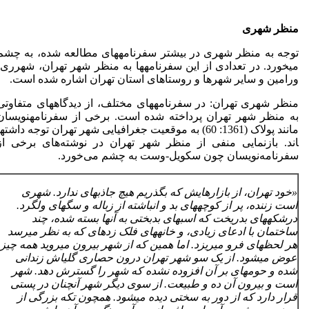
منظر شهری
توجه به منظر شهری در بیشتر سفرنامه­های مطالعه شده، به چشم
می­خورد. در تعدادی از این سفرنامه­ها به منظر شهر تهران، شهرری،
ورامین و سایر شهرها و روستاهای استان تهران اشاره شده است.
منظر شهری تهران: در سفرنامه­های مختلف، از دیدگاه­های متفاوتی
به منظر شهر تهران پرداخته شده است. برخی از سفرنامه­نویسان
اند. بازنمایی منفی از منظر شهر تهران در نوشته‌های برخی از
سفرنامه‌نویسان چون سکویل-وست به چشم می‌خورد.
«خود تهران، از بازارهایش که بگذریم هیچ جاذبه­ای ندارد. شهری
است زننده، پر از کوچه­های بد و انباشته از زباله و سگ­های ولگرد.
درشکه­های بدریخت که اسب­های بدبختی به آنها بسته شده، چند
ساختمان با ادعای زیادی، و خانه­های فلک زده­ای که به نظر می­رسد
هر لحظه­ای فرو می­ریزد. اما همین که از شهر بیرون می­روید همه چیز
عوض می­شود. از یک سو شهر تهران درون حصاری گلی­اش زندانی
شده و حومه­ای بر آن افزوده نشده که شهر را گسترش دهد. شهر
است و بیرون آن ده و طبیعت. از سوی دیگر شهر آنچنان در پستی
قرار دارد که از دور به سختی دیده می­شود. همچون تکه بزرگی از