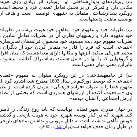
ب) رویکردهای پدیدارشناختی: این رویکرد اثر زیادی روی هویت
مکانی دارد و تمرکز آن بر تحلیل تعامل تعمدی فرد و محیط است.
رویکرد پدیدارشناختی متمایل به جنبه­های توصیفی است و هدف آن
توصیف ماهیت پدیده­هاست.
پ) نظریات خود و مفهوم خود: مفاهیم خود-هویت ریشه در نظریات
خود-مفهوم دارد و ریشه­های نظری آن در نظریات تعاملِ نمادین و
نظریات مفهوم خود دیده می­شود. خود محصول فرایندهای تمایزسازی
اجتماعی است که فرد را قادر به متمایز کردن خود از دیگران و
محیط فیزیکی می­کند. ابژه­ها و مکان­ها دارای معنا هستند که میان افراد
و گروه­هایی که با آنها در تعامل هستند، به اشتراک گذاشته می­شود و
بنابراین معنی میان ذهنی است.
ت) اثر جامعه­شناختی: در این رویکرد می­توان به مفهوم «فضای
اجتماعی» که توسط دورکیم در سال 1893 مطرح شد، اشاره کرد. ا
مفهوم فضا را به عنوان «فرایند فرهنگی» تعریف کرده است. از نظر
وی «موقعیت، آکنده از ارزش­های همدردی است که بخشی از نظام
ارزش اجتماعی را نشان می­دهد».
در جهان مدرن، شهر فضایی پویاست که باید روح زندگی را تأمین
کند. شهری که در کنار توسعه شهری خود به هویت تاریخی و گذشته
خویش نگاهی نداشته باشد، به دلیل بی­هویتی و نداشتن نمادهای تاریخی
در طول زمان حذف خواهد شد(یوان
[14]
، 2005).