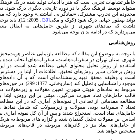
خاطر تشابهات تجربی است که هنر یا ادبیات تولید شده در یک فرهنگ
می­تواند توسط فرهنگ دیگر یا در دوره تاریخی دیگری درک شود. در
محدوده این تجارب مشترک، «نمادگرایی انباشتی» وجود دارد که می­
تواند به­طور جهانی درک شود (کوک و مکی
[30]
، 2005: 12). باید توج
داشت که نمادهای شهری از طریق حامل‌هایی به انتقال معنا
می‌پردازند که در ادامه بدان توجه می‌شود.
روش
شناسی
با توجه به موضوع این مقاله که مطالعه بازنمایی عناصر هویت‌بخش
شهری استان تهران در سفرنامه‌هاست، سفرنامه‌های انتخاب شده با
استفاده از روش تحلیل محتوای کیفی مطالعه شده است. در این
روش برخلاف سایر روش‌های تحقیق، اطلاعات از ابتدا در دسترس
است و وظیفه محقق تهیه پرسشنامه‌ای است که با آن داده‌های
موجود را شناسایی و تحلیل کند (ساروخانی، 1377: 299). در حوزه‌
مربوط به نمادهای هویتی شهری، تعیین مقولات و زیرمقولات در
قالب حامل‌های نماد صورت می‌گیرد. مبتنی بر این روش، ابتدا با
مطالعه مقدماتی از تعدادی از نمونه‌های آماری که در این مطالعه
تعداد 7 سفرنامه بوده، مقولات و زیرمقولات که شامل نمادها و
حامل‌های نماد است، استخراج شدند و پس از آن کل نمونه آماری بر
اساس این مقولات تحلیل گفتمان شده و گزاره های مربوط به هریک
از حامل‌های نماد نیز در کادرهای مربوطه در قاب‌های مربوطه
مشخص خواهد شد.