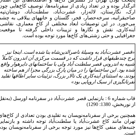
اثرگذار بوده و در تعداد زیادی از سفرنامه‌ها، توصیف کاخ‌هایی چون
ارک، نگارستان، لاله‌زار، عشرت‌آباد، سلطنت‌آباد، دوشان‌تپه،
صاحبقرانیه، سرخه‌حصار، قجر، گلستان و خانه­های ییلاقی به چشم
می‌خورد. در این توصیفات ابعاد مختلفی از کاخ معماری، نقاشی،
آینه‌کاری، نقش و نگارها و تزیینات داخلی گرفته تا موقعیت
جغرافیایی و حتی زشتی‌های کاخ‌ها مورد توجه بوده است.
«قصر عشرت
آباد به وسیلۀ ناصرالدین
شاه بنا شده است. اینجا نیز
برج چندطبقه­ای قرار داشت که در قسمت مرکزی آن اندرون کاملاً
شبیه به اندرونی قصر سلطنت آباد ولی با ساختمان­های دایره­وار واقع
شده بود. این ساختمان­ها را در میان پارک بزرگی مجزا از هم ساخته
بودند. به استثنای آینه
کاری یک تالار بزرگ، تزئینات سایر اطاق­ها تقلید
نفرت­انگیزی از سبک اروپایی بود»
قاب شماره 6 : بازنمایی قصر عشرت‌آباد در سفرنامه اورسل (به‌نقل
از نوربخش، 1380: 1290)
همچنین برخی از سفرنامه‌نویسان به تقلیدی بودن تعدادی از کاخ‌های
تهران مانند کاخ عشرت‌آباد یا سلطنت‌آباد توجه داشته و بازنمایی
جنبه‌های منفی کاخ‌ها نیز مورد توجه برخی از سفرنامه‌نویسان بوده
است.