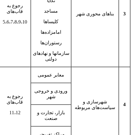
تکایا
رجوع به
مساجد
قاب‌های
3
بناهای محوری شهر
کلیساها
5،6،7،8،9،10
امامزاده‌ها
رستوران‌ها
سازمان­ها و نهادهای
دولتی
معابر عمومی
ورودی و خروجی
رجوع به
شهر
شهرسازی و
قاب‌های
4
سیاست‌های مربوطه
بازار، تجارت و
11،12
صنعت
مراکز تفریحی