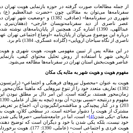
از جمله مطالعات صورت گرفته در حوزه بازنمایی هویت تهران در
سفرنامه‌ها می‌توان به مقالاتی چون «حضرت عبدالعظیم (ع) و
شهرری در سفرنامه‌ها» (صادقی، 1382) و «وضعیت شهر تهران د
عصر ناصری از دید سفرنامه‌نویسان خارجی» (دهقان‌نیری و
عبداللهی، 1390) اشاره کرد. همچنین از پایان‌نامه‌های نوشته شده
درباره این موضوع می‌توان از پایان‌نامه «اوضاع اجتماعی تهران عهد
ناصری از نگاه سیاحان اروپایی» (گلزاده‌ عسگری، 1384) نام برد.
در این مقاله پس از تبیین مفهومی هویت، هویت شهری و هویت
تاریخی شهر با استفاده از روش تحلیل محتوای کیفی، بازنمایی
عناصر هویت‌بخش استان تهران در سفرنامه‌ها مطالعه می‌شود.
مفهوم هویت و هویت شهر به مثابه یک مکان
هویت به عنوان «محصول نیروهای فرهنگی و اجتماعی» (رابرتسون،
1382) تعاریف متعدد خود را از تنوع نیروهایی که ماهیتاً مکان‌محور و
زمان‌محور هستند، برگفته است. این امر دال بر مطلق نبودن این
203) و در کنار پیچیدگی و مناقشه‌برانگیزبودن آن، اجماع بر تعریفی
مشترک از هویت را دشوار ساخته است. در سطحی کلان، هویت به
معنای «یکی شدن
[4]
» است، اما در جامعه‌شناسی «صرفاً یکی شدن
خود نیست، بلکه یکی شدن با خود و دیگران است که توضیح دهنده
هویت فردی و اجتماعی است» (عاملی، 1390: 177). هویت برخورد