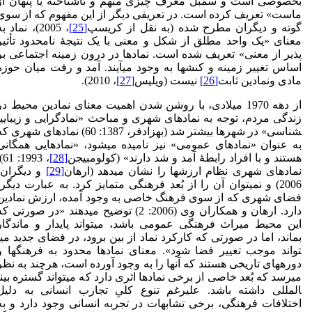
بخصوصی است و سمبل معرف چیزی مبهم و ناشناخته یا پنهان از
ماست» تعریف کرده است. در تعریفی دیگر از این مفهوم که از سوی
گوته و دیگران مطرح شده (به نقل از کریسپ
[25]
، 2005)، نماد ب
معنای «یک واحد مطلق از شکل و معنی با یک نتیجۀ نامحدود تأثیر
پذیر از معنی» تعریف شده است. نمادها در درون زمینه اجتماعی بر
اساس تغییر زمینه و کنش­ها به وجود می­آیند. آمد و رفت میان حوزه
مادی ونمادین ثابت
[26]
نیست (ویلیس
[27]
، 2010).
از دهه 1970 میلادی، با روشن شدن اهمیت معنای نمادین محیط در
شناسی» در شهرها بیشتر شد (بهزادفر، 1387: 60) نمادهای شهری 
به عنوان «نمادهای عمومی» نیز نامیده می­شود، «نمادهایی همگانی
هستند و با افراد رابطۀ آمد و شد دارند» (کولومبیجن
[28]
: 61).
نمادهای شهری نظام ارزش‏ها را نشان می­دهد (ارهان
[29]
و دیگران،
2006) و نمی­توان آن را از بُعد فرهنگی متمایز کرد. به عبارت دیگر،
فضای شهری که از سوی فرهنگ خاصی به وجود آمده، ارزش نمادین
دارد. ارهان و همکاران وی (2006: 2) توضیح می­دهند «در صورتی ک
این محیط میراث فرهنگی عمومی باشد، می­تواند پایدار و ماندگار
بماند، اما در صورتی که کارکرد نماد از بین برود، در فضای جدید می­
تواند موجب تغییر فضا شود». معنای نمادها محدود به فرهنگ­ها و
دوره­های تاریخی هستند که آنها را به وجود آورده است، هرچند به نظر
می­رسد که بُعد خاصی از برخی نمادها اثری دارد که می­تواند گستره بین­
المللی داشته باشد. علی­رغم تنوع کلیِ تجارب انسانی به دلیل
اختلافات فرهنگی، برخی تشابهات در تجربه انسانی وجود دارد و به