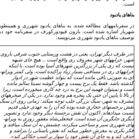
است.
بناهای یادبود
در سفرنامه­های مطالعه شده، به بناهای یادبود شهرری و همین­طور
شهریار اشاره شده است. بارون فیودورکورف در سفرنامه خود در
توصیف بناهای یادبود شهرری می‌نویسد:
«در طرف دیگر تهران، یعنی در هشت ورستایی جنوب شرقی باروی
شهر، خرابه­های شهر معروف ری واقع است ... هیچ جای شبهه
نیست که ری یکی از بزرگ­ترین شهرهای آسیا بوده است. با اینکه
خرابه­های ری در مسافتی بسیار زیاد پراکنده است، ولی کمتر ویرانه­
ای به صورتی باقی مانده است که بتواند عظمت شهر در ادوار
گذشته باشد. فقط یک برج بیست و چهار گوشه نسبتاً سالم مانده
است و نمی­توان فهمید این برج به درد چه کاری می­خورده است، زیرا
از بالا تا پایین آن حتی یک پنجره هم وجود ندارد. در یکی از صخره­های
مشرف به شهر، سبگ بزرگی جلب توجه می­کند: زمانی روی آن سنگ
نقش برجسته­ای حجاری شده بوده که آن را به عهدی خیلی قدیم
نسبت می­داده­اند. اکنون آن نقش برجستۀ دیگر وجود ندارد و تصویر
دیگری جایگزین آن شده است. فتحعلی
شاه مغفور روزی به ویرانه­
های شهرری سیر و سیاحتی می­کرده، چشمش به آن سنگ می­افتد و
فکر بکری به مغزش خطور می­کند که نقش باستانی را بتراشد و
حذف کند و به جای آن نقش خود را سوار بر اسب حکاکی کند».