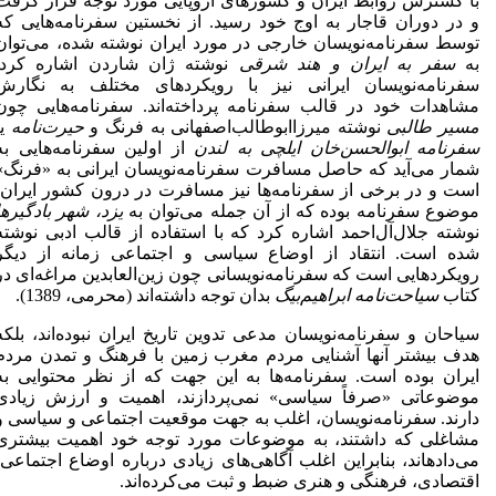
با گسترش روابط ایران و کشورهای اروپایی مورد توجه قرار گرفت
و در دوران قاجار به اوج خود رسید. از نخستین سفرنامه‌هایی که
توسط سفرنامه‌نویسان خارجی در مورد ایران نوشته شده، می‌توان
به
سفر به ایران و هند شرقی
نوشته ژان شاردن اشاره کرد.
سفرنامه‌نویسان ایرانی نیز با رویکردهای مختلف به نگارش
مشاهدات خود در قالب سفرنامه پرداخته‌اند. سفرنامه‌هایی چون
مسیر طالبی
نوشته میرزاابوطالب‌اصفهانی به فرنگ و
حیرت
نامه
یا
سفرنامه
ابوالحسن
خان
ایلچی به لندن
از اولین سفرنامه‌هایی به
شمار می‌آید که حاصل مسافرت سفرنامه‌نویسان ایرانی به «فرنگ»
است و در برخی از سفرنامه‌ها نیز مسافرت در درون کشور ایران،
موضوع سفرنامه بوده که از آن جمله می‌توان به
یزد،
شهر بادگیرها
نوشته جلال‌آل‌احمد اشاره کرد که با استفاده از قالب ادبی نوشته
شده است. انتقاد از اوضاع سیاسی و اجتماعی زمانه از دیگر
رویکردهایی است که سفرنامه‌نویسانی چون زین‌العابدین مراغه‌ای در
کتاب
سیاحت
نامه ابراهیم
بیگ
بدان توجه داشته‌اند (محرمی، 1389).
سیاحان و سفرنامه‌نویسان مدعی تدوین تاریخ ایران نبوده‌اند، بلکه
هدف بیشتر آنها آشنایی مردم مغرب زمین با فرهنگ و تمدن مردم
ایران بوده است. سفرنامه‌ها به این جهت که از نظر محتوایی به
موضوعاتی «صرفاً سیاسی» نمی‌پردازند، اهمیت و ارزش زیادی
دارند. سفرنامه‌نویسان، اغلب به جهت موقعیت اجتماعی و سیاسی و
مشاغلی که داشتند، به موضوعات مورد توجه خود اهمیت بیشتری
می‌داده­اند، بنابراین اغلب آگاهی‌های زیادی درباره اوضاع اجتماعی،
اقتصادی، فرهنگی و هنری ضبط و ثبت می‌کرده‌اند.