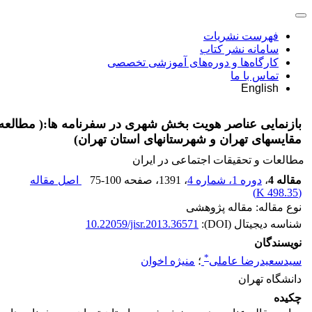
فهرست نشریات
سامانه نشر کتاب
کارگاه‌ها و دوره‌های آموزشی تخصصی
تماس با ما
English
بازنمایی عناصر هویت بخش شهری در سفرنامه ها:( مطالعه
مقایسه‏ای تهران و شهرستانهای استان تهران)
مطالعات و تحقیقات اجتماعی در ایران
مقاله 4
،
دوره 1، شماره 4
، 1391
، صفحه
75-100
اصل مقاله
)
498.35 K
(
نوع مقاله: مقاله پژوهشی
شناسه دیجیتال (DOI):
10.22059/jisr.2013.36571
نویسندگان
*
سیدسعیدرضا عاملی
؛
منیژه اخوان
دانشگاه تهران
چکیده