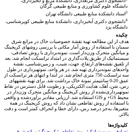
دانشجوی دکتری مرتعداری، دانشکدة مرتع و آبخیزداری،
دانشگاه علوم کشاورزی و منابع طبیعی گرگان
3
استاد دانشکدة منابع طبیعی دانشگاه تهران
4
دانشجوی دکتری آبخیزداری، دانشکدة منابع طبیعی کویرشناسی،
دانشگاه یزد
چکیده
هدف از این مطالعه تهیة نقشة خصوصیات خاک در مراتع شرق
سمنان با استفاده از روش آمار مکانی با بررسی روش‏های کریجینگ
و میانگین متحرک وزن‌دار است. نمونه‌برداری با روش تصادفی-
سیستماتیک از طریق پلات‌گذاری در امتداد ترانسکت انجام شد. بعد
از تلفیق نقشه‌های ارتفاع، جهت، شیب، و زمین‌شناسی، نقشة
واحدهای نمونه‌برداری تهیه شد. در هر واحد، نمونه‏برداری در طول
سه ترانسکت 750 متری انجام شد. در ابتدا و انتهای هر ترانسکت از
عمق 20-0 سانتی‏متر نمونة خاک برداشت شد. برای تهیة نقشه‏های
رس، شن، آهک، هدایت الکتریکی، و رطوبت قابل دسترس در نقاط
نمونه‏برداری‌نشده از روش کریجینگ و میانگین متحرک وزن‌دار در
محیط GS+ و GIS استفاده شد. ارزیابی مقادیر برآوردشده و واقعی
با استفاده از روش تقاطعی نشان داد که روش کریجینگ در همة
متغیرها، به‌جز درصد رس، دارای خطا و انحراف کمتر است و دقت
بالاتر.
کلیدواژه‌ها
تصادفی- سیستماتیک
؛
روش تقاطعی
؛
کریجینگ
؛
مراتع شرق