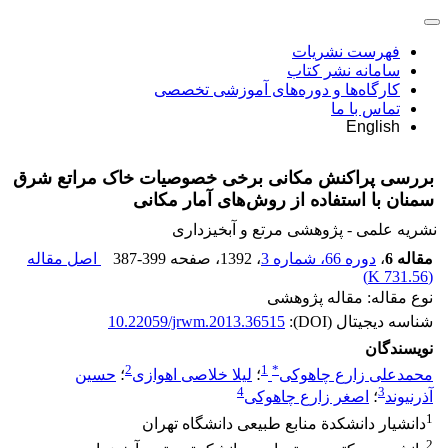
فهرست نشریات
سامانه نشر کتاب
کارگاه‌ها و دوره‌های آموزشی تخصصی
تماس با ما
English
بررسی پراکنش مکانی برخی خصوصیات خاک مراتع شرق
سمنان با استفاده از روش‌های آمار مکانی
نشریه علمی - پژوهشی مرتع و آبخیزداری
مقاله 6
،
دوره 66، شماره 3
، 1392
، صفحه
387-399
اصل مقاله
)
731.56 K
(
نوع مقاله: مقاله پژوهشی
شناسه دیجیتال (DOI):
10.22059/jrwm.2013.36515
نویسندگان
2
1
*
محمدعلی زارع چاهوکی
؛
لیلا خلاصی اهوازی
؛
حسین
4
3
آذرنیوند
؛
اصغر زارع‌ چاهوکی
1
دانشیار دانشکدة منابع طبیعی دانشگاه تهران
2