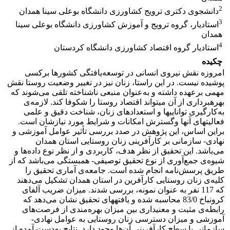
2
دانشجوی دکتری ترویج کشاورزی دانشگاه بوعلی سینا همدان
3
استادیار، گروه ترویج و آموزش کشاورزی دانشگاه بوعلی سینا
همدان
4
استادیار گروه اقتصاد کشاورزی دانشگاه کردستان
چکیده
امروزه نقش نیروی انسانی در توسعه‌یافتگی کشورها برکسی
پوشیده نیست. در این راستا، زنان نیز در تغییر وضعیت روستا نقش
مهمی برعهده داشته و به‌عنوان منبعی ناشناخته تلقی می‌شوند که
بهره­برداری از آن می­تواند اقتصاد روستا را شکوفا کند. لازمه‌ی
به‌کارگیری توانایی­ها و استعدادهای زنان، شناخت دقیق و علمی
فعالیت­های آن­ها وگسترش امکانات و شرایط مورد نیازشان است.
براین اساس، این پژوهش در صدد بررسی تأثیر عوامل آموزشی و
نهادی- سازمانی بر کارآفرینی زنان روستایی استان همدان
می‌باشد. این تحقیق از نظر هدف، کاربردی و از نظر نوع داده‌ها و
شیوه‌ی جمع‌آوری از نوع تحقیق توصیفی- همبستگی می‌باشد که از
طریق پرسش‌نامه انجام شده است. جامعه‌ی آماری تحقیق را
کلیه‌ی زنان روستایی کارآفرین در استان همدان تشکیل می‌دهند
که 117 نفر به عنوان نمونه، بررسی شدند. میزان ضریب آلفای
کرونباخ 83/0 محاسبه شده و یافته­های تحقیق نشان می‌دهد که
رابطه‌ی مثبت و معنی­داری بین میزان بهره‌مندی از فرصت‌های
آموزشی و میزان دسترسی زنان روستایی به عوامل نهادی-
سازمانی با سطح کارآفرینی آن‌ها وجود دارد. نتایج به‌دست آمده از