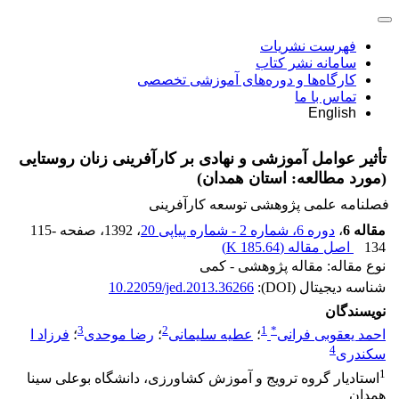
فهرست نشریات
سامانه نشر کتاب
کارگاه‌ها و دوره‌های آموزشی تخصصی
تماس با ما
English
تأثیر عوامل آموزشی و نهادی بر کارآفرینی زنان روستایی
(مورد مطالعه: استان همدان)
فصلنامه علمی پژوهشی توسعه کارآفرینی
مقاله 6
،
دوره 6، شماره 2 - شماره پیاپی 20
، 1392
، صفحه
115-
134
اصل مقاله (
185.64 K
)
نوع مقاله: مقاله پژوهشی - کمی
شناسه دیجیتال (DOI):
10.22059/jed.2013.36266
نویسندگان
3
2
1
*
احمد یعقوبی فرانی
؛
عطیه سلیمانی
؛
رضا موحدی
؛
فرزاد ا
4
سکندری
1
استادیار گروه ترویج و آموزش کشاورزی، دانشگاه بوعلی سینا
همدان