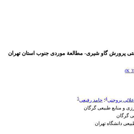
نعتی پرورش گاو شیری- مطالعة موردی جنوب استان تهران
)
3
5
4
علائی بروجنی
؛
حامد رفیعی
زی و منابع طبیعی گرگان
عی گرگان
بیعی دانشگاه تهران