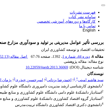
فهرست نشریات
سامانه نشر کتاب
کارگاه‌ها و دوره‌های آموزشی تخصصی
تماس با ما
English
بررسی تأثیر عوامل مدیریتی بر تولید و سودآوری مزارع ص
تحقیقات اقتصاد و توسعه کشاورزی ایران
مقاله 6
،
دوره 44، شماره 1
، 1392
، صفحه
67-76
اصل مقاله (
52.13 K
نوع مقاله: مقاله پژوهشی
شناسه دیجیتال (DOI):
10.22059/ijaedr.2013.36069
نویسندگان
3
2
1
*
سید هاشم امینی
؛
احمدرضا یزدانی
؛
امیرحسین چیذری
؛
پژمان ا
1
دانشجوی کارشناسی ارشد مدیریت دامپروری دانشگاه علوم کشاور
2
استادیار دانشکدۀ علوم دامی دانشگاه علوم کشاورزی و منابع طبی
3
استادیار گروه اقتصاد کشاورزی دانشکدۀ علوم کشاورزی و منابع ط
4
دانشجوی دکتری اقتصاد کشاورزی دانشگاه تربیت‌مدرس