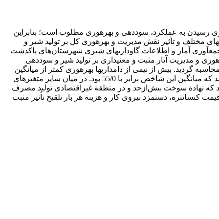
ر دامداری رسیدن به عملکرد‌، سوددهی و بهره‏وری مطلوب است؛ بنابراین
ی مختلف و تأثیر نقش مدیریت و بهره‏وری کل بر تولید شیر و
ربعات معمولی (OLS)، تخمین زده‌شدند. در این تحقیق، برای جمع‏آوری آمار و اطلاعات گاوداری‏های شیری شهرستان‌های پاکدشت
وری و مدیریت آثار مثبت و معنی‏داری بر تولید شیر و سوددهی
دهای دامپروری دارند. بهره‏وری کل دامداری‏ها با استفاده از شاخص ترنکوئیست- تیل اندازه‏گیری شد و میانگین این بهره‏وری برابر با 92/0 محاسبه گردید. بیش از نیمی از دامداری‏ها بهره‏وری کمتر از میانگین
جامعه (گاوداری‏های شیری جنوب استان تهران) داشتند. شاخص مدیریت با استفاده از فنون تصمیم‏گیری چند‏شاخصه (MADM) اندازه‏گیری شد که میانگین این شاخص برابر با 55/0 بود. در میان سایر متغیرهای
ه شد که نهادة سوخت بیش‌ازحد و در منطقة غیر‌اقتصادی تولید مصرف
یمت کنسانتره، دستمزد نیروی کار و هزینة هر بار تلقیح تأثیر مثبت