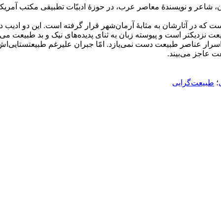
اعر و نویسندۀ معاصر عرب، در حوز‌ۀ ادبیّات تطبیقی مکتب آمریکا می‌
ت که در آثارشان به مثابۀ آرمان‌شهر قرار گرفته است. این دو ادیب 
عت نزدیک­تر است و پیوسته زبان به ثنای پدیده‌های نیک و بد طبیعت می
رار عناصر طبیعت دست نمی‌یازد. امّا جبران علی­رغم طبیعت­ستایی‌اش،
 عاجز می‌بیند.
؛
طبیعت‌گرایی