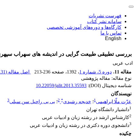
فهرست نشریات
سامانه نشر کتاب
کارگاه‌ها و دوره‌های آموزشی تخصصی
تماس با ما
English
بررسی تطبیقی طبیعت گرایی در اندیشه های سهراب سپهری
ادب عربی
مقاله 11
،
دوره 5، شماره 1
، 1392
، صفحه
213-236
اصل مقاله (
31 K
نوع مقاله: مقاله پژوهشی
شناسه دیجیتال (DOI):
10.22059/jalit.2013.35593
نویسندگان
3
2
*
1
عزّت ملّا ابراهیمی
؛
خدیجه رشیدی
؛
بی بی راحیل سن سبلی
1
دانشیار دانشگاه تهران
2
کارشناس ارشد در رشته زبان و ادبیات عربی
3
دانشجوی دوره دکتری در رشته زبان و ادبیات عربی
چکیده