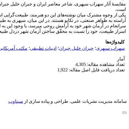
مقایسۀ آثار سهراب سپهری، شاعر معاصر ایران و جبران خلیل جبران، ش
است.
یکی از وجوه مشترک میان نوشته‌های این دو هنرمند، طبیعت‌گرایی اس
آراسته به ظواهر صنعتی، در تکاپو هستند. در این میان، سپهری به طبی
سرانجام در آرمان شهر خود به آرامش روحی می­رسد، با وجود این به اس
اسرار طبیعت، خود را نسبت به محقّق ساختن آرمان شهر دردل طبیعت
کلیدواژه‌ها
سهراب سپهری
؛
جبران خلیل جبران
؛
ادبیات تطبیقی
؛
مکتب آمریکایی
آمار
تعداد مشاهده مقاله: 4,305
تعداد دریافت فایل اصل مقاله: 1,922
سامانه مدیریت نشریات علمی.
طراحی و پیاده سازی از
سیناوب