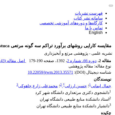
فهرست نشریات
سامانه نشر کتاب
کارگاه‌ها و دوره‌های آموزشی تخصصی
تماس با ما
English
مقایسه کارایی روش‏های برآورد تراکم سه گونه مرتعی Bromus tomentellus، ovina Festuca، و Prangos ferulacea (مطالعه موردی: مراتع سارال کردستان)
نشریه علمی - پژوهشی مرتع و آبخیزداری
مقاله 2
،
دوره 66، شماره 2
، 1392
، صفحه
179-190
اصل مقاله (
43 K
نوع مقاله: مقاله پژوهشی
شناسه دیجیتال (DOI):
10.22059/jrwm.2013.35571
نویسندگان
3
2
*
1
جمال ایمانی
؛
حسین ارزانی
؛
محمدعلی زارع چاهوکی
1
دانشجوی دکتری مرتعداری دانشگاه شهر کرد
2
استاد دانشکدة منابع طبیعی دانشگاه تهران
3
دانشیار دانشکدة منابع طبیعی دانشگاه تهران
چکیده