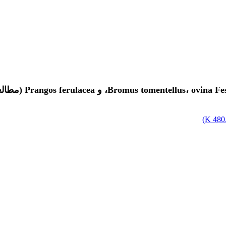
)
480.