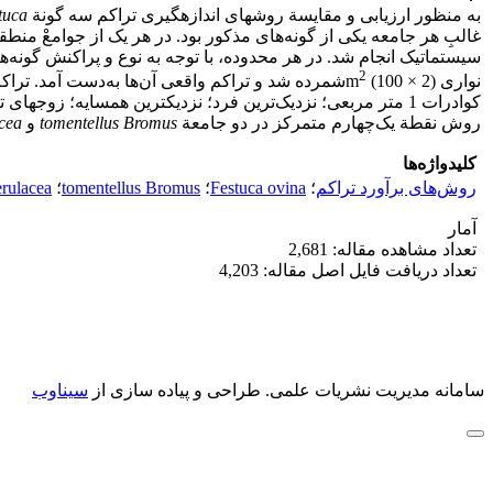
به منظور ارزیابی و مقایسة روش‏های اندازه‏گیری تراکم سه گونة
tuca
2
نواری (2 × 100) m
شمرده شد و تراکم واقعی آن‌ها به‌دست آمد. تراکم
کوادرات 1 متر مربعی؛ نزدیک‌ترین فرد؛ نزدیک‏ترین همسایه؛ زوج‏های تصادفی؛ نقطة یک چهارم متمرکز؛ و زاویة منظم. از ‌نظر صحت روش‏ها، نتایج نشان داد روش نزدیک‌‌ترین همسایه در جامعة
روش نقطة یک‌چهارم متمرکز در دو جامعة
Bromus
tomentellus
و
cea
کلیدواژه‌ها
روش‏‌های برآورد تراکم
؛
Festuca ovina
؛
tomentellus Bromus
؛
erulacea
آمار
تعداد مشاهده مقاله: 2,681
تعداد دریافت فایل اصل مقاله: 4,203
سامانه مدیریت نشریات علمی.
طراحی و پیاده سازی از
سیناوب