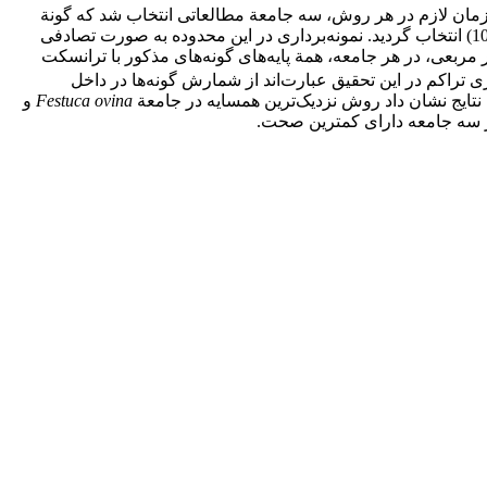
ان لازم در هر روش، سه جامعة مطالعاتی انتخاب شد که گونة
غالبِ هر جامعه یکی از گونه‌‏های مذکور بود. در هر یک از جوامعْ منطقة معرف مشخص شد و محدوده‏ای به مساحت 7000 متر مربع (70 × 100) انتخاب گردید. نمونه‌برداری در این محدوده به صورت تصادفی
انجام شد. در هر محدوده، با توجه به نوع و پراکنش گونه‌ها، 5 ترانسکت 100 متری مستقر شد. در هر یک از محدوده‌‏های 7000 متر مربعی، در هر جامعه، همة پایه‌‏های گونه‌های مذکور با ترانسکت
ی تراکم در این تحقیق عبارت‌اند از شمارش گونه‌ها در داخل
Festuca ovina
و
 سه جامعه دارای کمترین صحت.