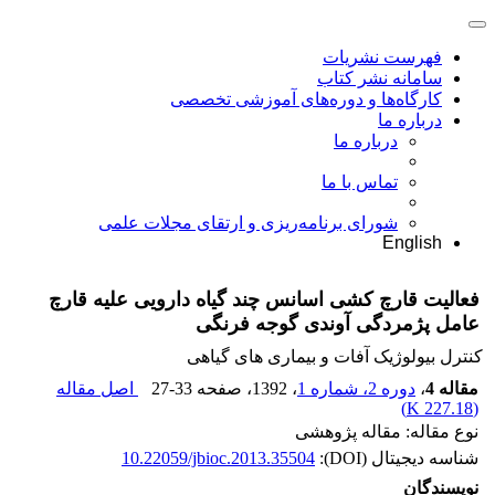
فهرست نشریات
سامانه نشر کتاب
کارگاه‌ها و دوره‌های آموزشی تخصصی
درباره ما
درباره ما
تماس با ما
شورای برنامه‌ریزی و ارتقای مجلات علمی
English
فعالیت قارچ کشی اسانس چند گیاه دارویی علیه قارچ
عامل پژمردگی آوندی گوجه فرنگی
کنترل بیولوژیک آفات و بیماری های گیاهی
مقاله 4
،
دوره 2، شماره 1
، 1392
، صفحه
27-33
اصل مقاله
)
227.18 K
(
نوع مقاله: مقاله پژوهشی
شناسه دیجیتال (DOI):
10.22059/jbioc.2013.35504
نویسندگان