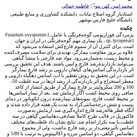
*
محمد امین کهن مو
؛
فاطمه جمالی
استادیار گروه اصلاح نباتات، دانشکدة کشاورزی و منابع طبیعی
دانشگاه خلیج فارس بوشهر
چکیده
پژمردگی فوزاریومی گوجه‌فرنگی با عامل،Fusarium oxysporum f.
sp. lycopersici ، یک بیماری مهم گوجه‌فرنگی در ایران و جهان
است. برای کنترل آن از سموم قارچ‌کش استفاده می‌شود که
علاوه بر بروز مقاومت بیمارگر، تهدیدی برای سلامت مصرف‌کننده
و محیط زیست به‌شمارمی‌رود. مواد ضد قارچی با منشأ گیاهی
می‌توانند بازدارندةرشد قارچ و ایمن باشند. هدف این تحقیق بررسی
اثر بازدارندگی اسانس‌های گیاهان دارویی بر رشد قارچ بیمارگر
است. در این تحقیق به روش تقطیر با آب، اسانس دهگیاه دارویی و
معطر استخراج و اثر بازدارندگی از رشد آن‌ها در سه غلظت 50،
100 و 200 میکرولیتر بر قارچ بیمارگر از طریق انتشار از کاغذ
صافی روی محیط کشت آگار آزمایش شد. بعد از تیمار اسانس‌ها
بر محیط کشت قارچ، نمونه‌های تیمارشده درون انکوباتور در دمای
بیست و شش درجةسانتی‌گراد به مدت یک هفته قرار داده شدند و
آنگاه قطر هالةرشد قارچ اندازه‌گیری شد. آزمایش به‌صورت
فاکتوریل در قالب طرح کاملاً تصادفی،دهاسانس گیاهی در سه
غلظت،با سه تکرار انجام شد. نتایج نشان داد غلظت‌های مختلف
اسانس تأثیرمعنی‌دار بر رشد قارچ نداشت، ولی از مجموع
دهاسانس گیاهی، دو اسانس مرزه و اکالیپتوس به ترتیب با 5/89 و