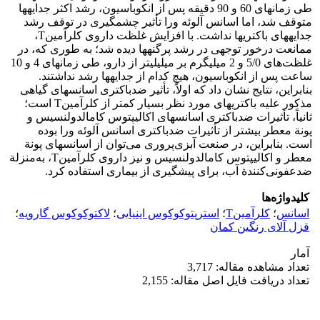
طی زمان‏های 60 و 90 دقیقه پس از انکوباسیون، رشد اکثر جدایه‏ها
متوقف شد، اما اسانس آلوئه ورا تأثیر چشمگیری در توقف رشد
جدایه‏های باکتری‏ها نداشت. با افزایش غلظت داروی کلرآمینT،
ممانعت درخور توجهی در رشد پرگنه‏ها دیده شد؛ به طوری‏ که، در
غلظت‌های 5/0 و 2 میلی‏گرم بر میلی‏لیتر از دارو، طی زمان‏های 4 و 10
ساعت پس از انکوباسیون، هیچ کدام از جدایه‏ها رشد نداشتند.
بنابراین، نتایج نشان داد که اولاً، تأثیر ضد‏باکتری اسانس‏های گیاهی
مذکور علیه باکتری‏های مورد نظر بسیار کمتر از کلرآمینT است؛
ثانیاً، تأثیرات ضدباکتری اسانس‎های اکالیپتوس کامالدولنسیس و
پونة معطر بیشتر از تأثیرات ضدباکتری اسانس آلوئه ورا بوده
است. بنابراین، در صنعت آبزی‌پروری می‌توان از اسانس‏های پونة
معطر و اکالیپتوس کامالدولنسیس و نیز داروی کلرآمینT، به‌منزلة
ضد‌عفونی‌کنندة آب، برای پیشگیری از بیماری استفاده کرد.
کلیدواژه‌ها
اسانس
؛
کلرآمینT
؛
استرپتوکوکوس اینیایی
؛
لاکتوکوکوس گارویه
؛
قزل آلای رنگین کمان
آمار
تعداد مشاهده مقاله: 3,717
تعداد دریافت فایل اصل مقاله: 2,155