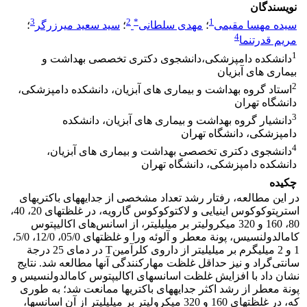
نویسندگان
3
2
*
1
سیده مهسا مقیمی
؛
مهدی سلطانی
؛
سید سعید میرزرگر
؛
4
مریم قدرتنما
1
دانشکده دامپزشکی،دانشجوی دکتری تخصصی بهداشت و
بیماری های آبزیان
2
استاد گروه بهداشت و بیماری های آبزیان، دانشکده دامپزشکی،
دانشگاه تهران
3
دانشیار گروه بهداشت و بیماری های آبزیان، دانشکده
دامپزشکی، دانشگاه تهران
4
دانشجوی دکتری تخصصی بهداشت و بیماری های آبزیان،
دانشکده دامپزشکی، دانشگاه تهران
چکیده
در این مطالعه، رفتار رشد تعداد مشخصی از جدایه‏های باکتری‏های
استرپتوکوکوس اینیایی و لاکتوکوکوس گارویه، در غلظت‏های 20، 40،
80، 160 و 320 میکرولیتر بر میلی‏لیتر، از اسانس‌های اکالیپتوس
کامالدولنسیس، پونة معطر و آلوئه ورا و غلظت‏های 05/0، 12/0، 5/0،
1 و 2 میلی‏گرم بر میلی‏لیتر از داروی کلرآمینT در دمای 25 درجة
سانتی‌گراد و نیز حداقل غلظت مهارکنندگی آنها مطالعه شد. نتایج
نشان داد با افزایش غلظت اسانس‏های اکالیپتوس کامالدولنسیس و
پونة معطر از رشد اکثر جدایه‏های باکتری‏ها ممانعت شد؛ به طوری‏
که، در غلظت‏های 160 و 320 میکرولیتر بر میلی‏لیتر از آن اسانس‏ها،