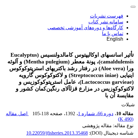
فهرست نشریات
سامانه نشر کتاب
کارگاه‌ها و دوره‌های آموزشی تخصصی
تماس با ما
English
تأثیر اسانس‏های اوکالیپتوس کامالدولنسیس (Eucalyptus
camaldulensis)، پونة معطر (Mentha pulegium) و آلوئه
ورا (Aloe vera) در رفتار رشد باکتری‏های استرپتوکوکوس
اینیایی (Streptococcus iniae) و لاکتوکوکوس گارویه
(Lactococcus garvieae)، عامل استرپتوکوکوزیس و
لاکتوکوکوزیس در مزارع قزل‏آلای رنگین‌کمان کشور و
مقایسة آن با
شیلات
مقاله 10
،
دوره 66، شماره 1
، 1392
، صفحه
105-118
اصل مقاله
)
490 K
(
نوع مقاله: مقاله پژوهشی
شناسه دیجیتال (DOI):
10.22059/jfisheries.2013.35468