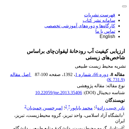
فهرست نشریات
سامانه نشر کتاب
کارگاه‌ها و دوره‌های آموزشی تخصصی
تماس با ما
English
ارزیابی کیفیت آب رودخانۀ لیقوان‌چای براساس
شاخص‌های زیستی
نشریه محیط زیست طبیعی
مقاله 8
،
دوره 66، شماره 1
، 1392
، صفحه
87-100
اصل مقاله
)
731.9 K
(
نوع مقاله: مقاله پژوهشی
شناسه دیجیتال (DOI):
10.22059/jne.2013.35406
نویسندگان
2
2
*
1
نادر حبیب زاده
؛
محمد باباپور
؛
امیرحسین حمیدیان
1
دانشگاه آزاد اسلامی، واحد تبریز، گروه محیط‌زیست، تبریز،
ایران
2
استادیار گروه محیط‌زیست، دانشکدۀ منابع طبیعی، دانشگاه