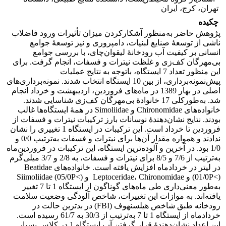
تهران، کرج، ایران
چکیده
پژوهش حاضر به‌منظور آشکارکردن میزان تأثیرات ورود فاضلاب
ناشی از توسعۀ صنایع لبنیات، دامپروری و نیز توسعۀ جوامع
انسانی بر کیفیت آب رودخانۀ لیقوان‌چای، با بررسی جوامع
بی‌مهرگان کف‌زی و غلظت نیترات و فسفات، انجام گرفت. برای
این منظور تعداد 7 ایستگاه، باتوجه به نتایج عملیات
پیش‌نمونه‌برداری، از بین 10 ایستگاه انتخاب شدند. نمونه‌برداری‌های
اصلی در بهار 1389 در ماه‌های فروردین، اردیبهشت و خرداد انجام
شد. به‌طورکلی 17 خانوادۀ بی‌مهرگان کف‌زی شناسایی شدند.
خانواده‌های Chironomidae و Simoliidae در همۀ ایستگاه‌ها غالب
بودند. نتایج نشان‌دهندۀ نوسانات بارز ترکیبات نیترات و فسفات از
فروردین تا خرداد است. این ترکیبات در ایستگاه 1 تغییری را نشان
ندادند و همواره مقدار آن‌ها برای نیترات و فسفات به‌ترتیب 0/0 و
1/0 بود. در آخرین و آلوده‌ترین ایستگاه، این ترکیبات در فروردین‌ماه
به‌ترتیب از 7/6 و 8/5 برای نیترات و فسفات، به 2/8 و 3/7 میلی‌گرم
در لیتر در خرداد‌ماه افزایش یافته است. خانواده‌های Beatidae
(01/0P<) و Leptoceridae، Chironomidae و Siimoliidae (05/0P<)
به‌طور معنی‌داری طی ماه‌های گوناگون از ایستگاه 1 تا 7 تغییر
یافته‌ا‌‌‌‌ند. به موازات این تغییرات، شاخص آلودگی وضعیت سلامت
رودخانه طبق شاخص هیلسنهوف (FBI) در بدترین حالت در
خرداد‌ماه از ایستگاه 1 تا 7 به‌ترتیب از 30/3 به 61/7 رسیده است.
این اعداد نشان‌دهندۀ قرار گرفتن آب ایستگاه 1 در کلاس بسیار