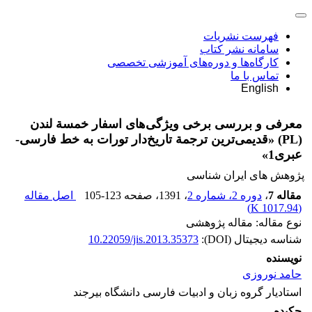
فهرست نشریات
سامانه نشر کتاب
کارگاه‌ها و دوره‌های آموزشی تخصصی
تماس با ما
English
معرفی و بررسی برخی ویژگی‌های اسفار خمسة لندن
(PL) «قدیمی‌ترین ترجمة تاریخ‌دار تورات به خط فارسی-
عبری1»
پژوهش های ایران شناسی
مقاله 7
،
دوره 2، شماره 2
، 1391
، صفحه
105-123
اصل مقاله
)
1017.94 K
(
نوع مقاله: مقاله پژوهشی
شناسه دیجیتال (DOI):
10.22059/jis.2013.35373
نویسنده
حامد نوروزی
استادیار گروه زبان و ادبیات فارسی دانشگاه بیرجند
چکیده