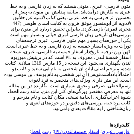
متون فارسی- عبری، متونی هستند که به زبان فارسی و به خط
عبری به نگارش درآمده‌اند. سابقة پیدایش این متون به پیش از
نخستین اثر فارسی به خط عربی، یعنی
کتاب الابنیه عن حقایق
الادویه
اثر ابومنصور موفق هروی به کتابت اسدی طوسی (447
هجری قمری) بازمی‌گردد. بنابراین تحقیق دربارة این متون برای
بررسی‌های تاریخی زبان فارسی امری حیاتی و بسیار مهم است.
یکی از حوزه‌های بسیار مهم متون فارسی- عبری ترجمه‌های
تورات به ویژه اسفار خمسه به زبان فارسی و به خط عبری است.
کهن‌ترین ترجمه تاریخ‌دار اسفار خمسه به فارسی- عبری، نسخة
اسفار خمسة لندن، معروف به PL است که در بریتیش میوزیوم
لندن نگهداری می‌شود. این نسخه در 15 مارس 1319 میلادی کتابت
شده، مترجم اصلی آیات آن شخصی به نام ابی سعید و کاتب (و
احتمالاً یادداشت‌نویس) آن نیز شخصی به نام یوسف بن موسی بوده
است. این متن دارای ویژگی‌های منحصر به فرد لغوی،
رسم‌الخطی، صرفی و نحوی بسیاری است. نگارنده در این مقاله
تنها به معرفی مختصر ویژگی‌های کلی این متن، مانند رسم‌الخط،
شیوة اعراب‌گذاری، انجامة نسخه، مکان کتابت و نام مترجم و
کاتب پرداخته، بررسی‌های دقیق‌تر در حوزه‌های لغوی و
زبان‌شناختی را به مقالات بعدی وامی‌نهد.
کلیدواژه‌ها
فارسی- عبری
؛
اسفار خمسة لندن (PL)
؛
رسم‌الخط
؛