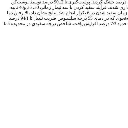
برنج قهوه‌ای بر میزان شکستگی دانه‌های برنج در فرآیند سفید شدن بررسی شده است. به این منظور ابتدا شلتوک رقم خزر تا رطوبت 11-10 درصد خشک گردید. پوست‌گیری تا 2±90 درصد توسط پوست‌کن
غلتک لاستیکی انجام شد. نمونه‌ها پس از بسته‌بندی در داخل بسته‌های پلاستیکی در دماهای 13- ، 5، 18، 25، 35، 45 و 55 درجه سلسیوس نگه‌داری شدند. فرآیند سفید کردن با سه تیمار زمانی 30، 35 و40 ثانیه
توسط سفید‌کن مالشی آزمایشگاهی انجام شد. این آزمون براساس طرح کامل تصادفی در قالب فاکتوریل با دو فاکتور دمای برنج قهوه‌ای و زمان سفید شدن در 6 تکرار انجام شد. نتایج نشان داد بالا رفتن دما
تا 25 درجه سلسیوس اثر معنی‌داری بر ضریب تبدیل برنج قهوه‌ای به برنج سفید نداشت اما دماهای بالاتر موجب کاهش ضریب تبدیل گردید. به‌نحوی که در دمای 55 درجه سلسیوس ضریب تبدیل تا 94/1 درصد
کاهش نشان داد. با افزایش دما، درصد شکستگی افزایش پیدا کرد، به‌ویژه زمانی که دما از 25 به 55 درجه سلسیوس رسید، میزان خردشدن حدود 7/3 درصد افزایش یافت. شاخص درجه سفیدی در محدوده 5 تا