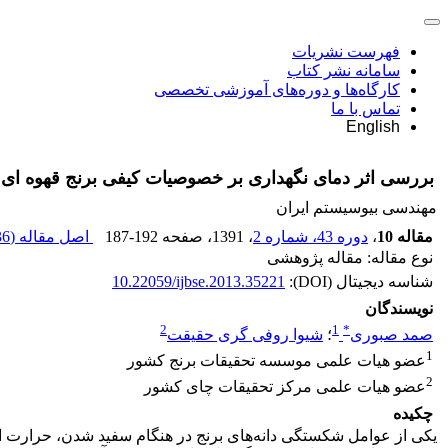
فهرست نشریات
سامانه نشر کتاب
کارگاه‌ها و دوره‌های آموزشی تخصصی
تماس با ما
English
بررسی اثر دمای نگهداری بر خصوصیات کیفی برنج قهوه ای
مهندسی بیوسیستم ایران
مقاله 10
،
دوره 43، شماره 2
، 1391
، صفحه
187-192
اصل مقاله (
 K
نوع مقاله: مقاله پژوهشی
شناسه دیجیتال (DOI):
10.22059/ijbse.2013.35221
نویسندگان
2
1
*
صمد صبوری
؛
شیوا روفی گری حقیقت
1
عضو هیات علمی موسسه تحقیقات برنج کشور
2
عضو هیات علمی مرکز تحقیقات چای کشور
چکیده
یکی از عوامل شکستگی دانه‌های برنج در هنگام سفید شدن، حرارت ایجا