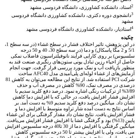
2
استاد، دانشکده کشاورزی، دانشگاه فردوسی مشهد
3
دانشجوی دوره دکتری، دانشکده کشاورزی دانشگاه فردوسی
مشهد
4
استادیار، دانشکده کشاورزی دانشگاه فردوسی مشهد
چکیده
در این پژوهش، تاثیر اختلاف فشار در سطح غشاء (در سه سطح 1،
5/1 و 2 مگا پاسکال) و دما (در سه سطح 30، 40 و 50 درجه
سلسیوس) بر روی کارایی فرآیند نانوفیلتراسیون فاضلاب نمکی
حاصل از احیاء رزین تبادل یونی ستون‌های رنگبری صنعت قند به
منظور بازیافت آب و نمک مورد بررسی قرار گرفت. جهت انجام
آزمایش‌های از غشاء لوله‌ای پلی‌آمیدی مدل AFC40 ساخت
شرکت PCI استفاده شد. از نتایج این مطالعه می‌توان به کاهش 81
درصدی در مصرف نمک، 90% کاهش در مصرف آب و حذف
3/89% از ترکیبات رنگی اشاره نمود. درصد دفع کلرید سدیم با
افزایش فشار افزایش یافت، در حالی که با افزایش دما کاهش
نشان داد. میانگین درصد دفع کلرید سدیم 9% به دست آمد. بر
اساس نتایج به دست آمده شار تراوه متوسط با افزایش دما و
فشار افزایش یافت. نتایج نشان داد مقدار گرفتگی برای این غشاء
پایین (13%) بود و گرفتگی غشا با افزایش فشار افزایش می‌یافت.
میانگین گرفتگی با افزایش دما از 30 تا40 درجه سلسیوس افزایش
می یافت، ولی با افزایش بیشتر تا 50 درجه سلسیوس کاهش
یافت. بر اساس نتایج پژوهش دمای 50 درجه سانتی گراد و فشار