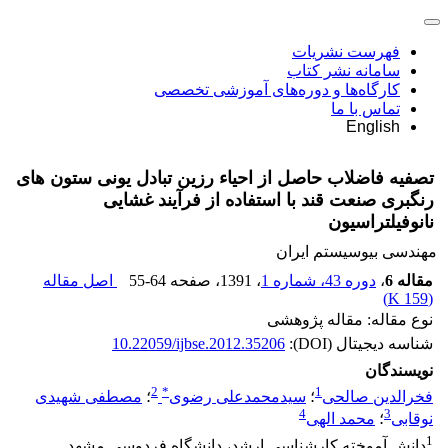
فهرست نشریات
سامانه نشر کتاب
کارگاه‌ها و دوره‌های آموزشی تخصصی
تماس با ما
English
تصفیه فاضلاب حاصل از احیاء رزین تبادل یونی ستون های
رنگبری صنعت قند با استفاده از فرآیند غشایی
نانوفیلتراسیون
مهندسی بیوسیستم ایران
مقاله 6
،
دوره 43، شماره 1
، 1391
، صفحه
55-64
اصل مقاله
)
159 K
(
نوع مقاله: مقاله پژوهشی
شناسه دیجیتال (DOI):
10.22059/ijbse.2012.35206
نویسندگان
2
*
1
فخرالدین صالحی
؛
سیدمحمدعلی رضوی
؛
مصطفی شهیدی
4
3
نوقابی
؛
محمد الهی
1
دانش آموخته کارشناسی ارشد، دانشگاه فردوسی مشهد