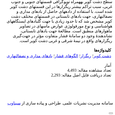
سطح دشت کویر به‎همراه توپوگرافی قسمت‎های جنوبی و جنوب
غربی، سبب تراکم بیشتر ریگزارها در این قسمت­های دشت کویر
شده است. با استفاده از داده­های حاصل از بادهای مداری و
نصف‎النهاری، جهت بادهای تابستانی در قسمت‏های مختلف دشت
کویر مشخص شد که تا حدود زیادی با جهت گل‏بادهای ایستگاه‏های
هواشناسی و نوع مورفولوژی عوارض ماسه­ای در تصاویر
ماهواره‏ای منطبق است. مطالعۀ جهت بادهای تابستانی،
نشان‎دهندۀ وجود دو سامانۀ فشار متفاوت مؤثر در جهت‌گیری
ریگزارهای واقع در نیمۀ شرقی و غربی دشت کویر است.
کلیدواژه‌ها
دشت کویر
؛
ریگزار
؛
الگوهای فشار
؛
بادهای مداری و نصف‎النهاری
آمار
تعداد مشاهده مقاله: 4,493
تعداد دریافت فایل اصل مقاله: 2,293
سامانه مدیریت نشریات علمی.
طراحی و پیاده سازی از
سیناوب