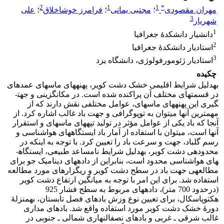
2
1
1
*
مهران مقصودی
؛
مجتبی یمانی
؛
فرامرز خوش‎اخلاق
؛
علی
3
شهریار
1
دانشیار دانشکدۀ جغرافیا
2
استادیار دانشکدۀ جغرافیا
3
استادیار ژئومورفولوژی، دانشگاه یزد
چکیده
به‎دلیل شرایط اقلیمی خشک دشت کویر، پهنه­های ماسه­ای عمده­ای
در قسمت­های مختلف آن پراکنده شده است. در مکان­گزینی و جهت­
گیری این پهنه­های ماسه­ای، عوامل مختلفی نقش دارند که از
مهم‎ترین آنها می­توان به توپوگرافی و جهت باد غالب اشاره کرد. از
آنجا که باد یکی از عوامل مؤثر در تولید تپه­های ماسه­ای و استقرار
آنها است، می­توان با استفاده از آمار باد ایستگاه­های هواشناسی و
رسم گل­باد، جهت و سرعت باد را تعیین کرد. با توجه به اینکه در
محدوده‎ی دشت کویر، به‎دلیل شرایط نامساعد طبیعی، ایستگاه­
های هواشناسی محدود است، بنابراین از داده­های دینامیک جو برای
مطالعه‎ی جهت باد در سطح دشت کویر و ریگزارهای مورد مطالعه
استفاده شد. برای این امر با توجه به میانگین ارتفاع دشت کویر
(درحدود 700 متر)، داده­های مربوط به سطح فشار 925
هکتوپاسکال، برای تعیین نوع وزش بادهای فصل تابستان، به‎منزلۀ
دورۀ خشک دشت کویر مورد استفاده واقع شد. بادهای مداری
غالب شرقی ـ غربی و بادهای نصف‎النهاری شمالی ـ جنوبی در