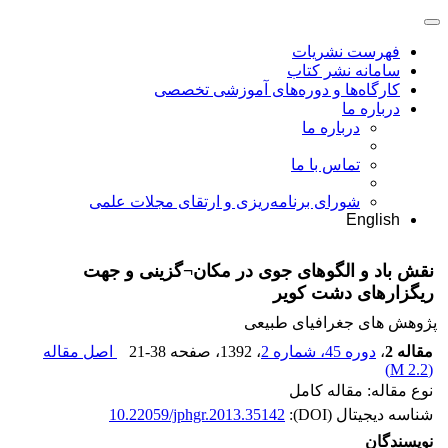
فهرست نشریات
سامانه نشر کتاب
کارگاه‌ها و دوره‌های آموزشی تخصصی
درباره ما
درباره ما
تماس با ما
شورای برنامه‌ریزی و ارتقای مجلات علمی
English
نقش باد و الگوهای جوی در مکان¬گزینی و جهت
ریگزارهای دشت کویر
پژوهش های جغرافیای طبیعی
مقاله 2
،
دوره 45، شماره 2
، 1392
، صفحه
21-38
اصل مقاله
)
2.2 M
(
نوع مقاله: مقاله کامل
شناسه دیجیتال (DOI):
10.22059/jphgr.2013.35142
نویسندگان