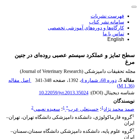
فهرست نشریات
سامانه نشر کتاب
کارگاه‌ها و دوره‌های آموزشی تخصصی
تماس با ما
English
سطح تمایز و عملکرد سیستم عصبی روده‌ای در جنین
مرغ
مجله تحقیقات دامپزشکی (Journal of Veterinary Research)
مقاله 5
،
دوره 68، شماره 4
، 1392
، صفحه
341-348
اصل مقاله
)
1.36 M
(
شناسه دیجیتال (DOI):
10.22059/jvr.2013.35024
نویسندگان
2
1
*
1
صمد محمد نژاد
؛
حسینعلی عرب
؛
سعیده نعیمی
1
گروه فارماکولوژی، دانشکده دامپزشکی دانشگاه تهران، تهران–
ایران
2
گروه علوم پایه، دانشکده دامپزشکی دانشگاه سمنان،‌سمنان–
ایران