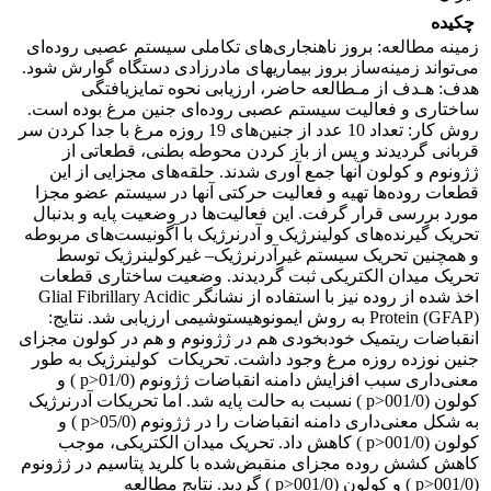
چکیده
زمینه مطالعه: بروز ناهنجاری‌های تکاملی سیستم عصبی روده‌ای
می‌تواند زمینه‌ساز بروز بیماریهای مادرزادی دستگاه گوارش ‌شود.
هدف: هـدف از مـطالعه حاضر، ارزیابی نحوه تمایزیافتگی
ساختاری و فعالیت سیستم عصبی روده‌ای جنین مرغ بوده است.
روش کار: تعداد ‌10 عدد از جنین‌های 19 روزه مرغ با جدا کردن سر
قربانی گردیدند و پس از باز کردن محوطه بطنی، قطعاتی از
ژژونوم و کولون آنها جمع آوری شدند. حلقه‌های مجزایی از این
قطعات روده‌ها تهیه و فعالیت حرکتی آنها در سیستم عضو مجزا
مورد بررسی قرار گرفت. این فعالیت‌ها در وضعیت پایه و بدنبال
تحریک گیرنده‌های کولینرژیک و آدرنرژیک با آگونیست‌های مربوطه
و همچنین تحریک سیستم غیرآدرنرژیک– غیرکولینرژیک توسط
تحریک میدان الکتریکی ثبت گردیدند. وضعیت ساختاری قطعات
اخذ شده از روده نیز با استفاده از نشانگر ‌Glial Fibrillary Acidic
Protein (GFAP)‌ به روش ایمونوهیستوشیمی ارزیابی شد. نتایج:‌
‌انقباضات ریتمیک خودبخودی هم در ژژونوم و هم در کولون مجزای
جنین نوزده روزه مرغ وجود داشت.‌ ‌تحریکات کولینرژیک به طور
معنی‌داری سبب افزایش دامنه انقباضات ژژونوم (01/0<‌p‌ ) و
کولون (001/0<‌p‌ ) نسبت به حالت پایه شد. اما تحریکات آدرنرژیک
به شکل معنی‌داری دامنه انقباضات را در ژژونوم (05/0<‌p‌ ) و
کولون (001/0<‌p‌ )‌ کاهش داد. تحریک میدان الکتریکی، موجب
کاهش کشش روده مجزای منقبض‌شده با کلرید پتاسیم در ژژونوم
(001/0<‌p‌ ) و کولون (001/0<‌p‌ ) گردید. نتایج مطالعه