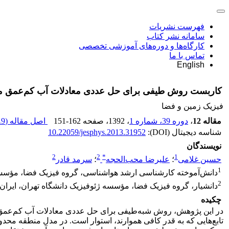
فهرست نشریات
سامانه نشر کتاب
کارگاه‌ها و دوره‌های آموزشی تخصصی
تماس با ما
English
کاربست روش ‌طیفی برای حل عددی معادلات آب کم‌‌عمق م
فیزیک زمین و فضا
مقاله 12
،
دوره 39، شماره 1
، 1392
، صفحه
151-162
اصل مقاله (
9 M
شناسه دیجیتال (DOI):
10.22059/jesphys.2013.31952
نویسندگان
2
2
*
1
حسین غلامی
؛
علیرضا محب‌الحجه
؛
سرمد قادر
1
دانش‌آموخته کارشناسی ارشد هواشناسی، گروه فیزیک فضا، مؤسسه 
2
دانشیار، گروه فیزیک فضا، مؤسسه ژئوفیزیک دانشگاه تهران، ایران
چکیده
در این پژوهش، روش ‌شبه‌طیفی برای حل عددی معادلات آب کم‌عمق 
تابع‌هایی که به قدر کافی هموارند، استوار است. در مدل منطقه مح