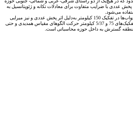
د که در هیچ‌یک از دو راستای شرقی- غربی و شمالی- جنوبی حوزه
خش عددی با ضرایب متفاوت برای معادلات تکانه و ژئوپتانسیل به
تفاده می‌شود.
نتایج برای یک مورد پیش‌بینی 48 ساعته با استفاده از روش طیفی در تفکیک‌های فضایی 150، 75 و 5/37 کیلومتر عرضه و مقایسه می‌شوند. جواب‌ها در تفکیک 150 کیلومتر به‌دلیل اثر پخش عددی و نیز میرایی
خود میدان زمینه بسیار هموارند و این میرایی زیاد باعث جدایی جواب‌ها از جواب‌های متناظر الگوریتم تفاضل متناهی می‌شود. با این‌حال در تفکیک‌های 75 و 5/37 کیلومتر حرکت الگوهای مقیاس همدیدی و حتی
ز منطقه گسترش به داخل حوزه محاسباتی است.