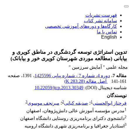
فهرست نشریات
سامانه نشر کتاب
کارگاه‌ها و دوره‌های آموزشی تخصصی
تماس با ما
English
تدوین استراتژی توسعه گردشگری در مناطق کویری و
بیابانی (مطالعه موردی شهرستان کویری خور و بیابانک)
مجله علمی " آمایش سرزمین "
مقاله 7
،
دوره 4، شماره 7 - شماره پیاپی 1425596
، 1391
، صفحه
141-161
اصل مقاله (
283.28 K
)
شناسه دیجیتال (DOI):
10.22059/jtcp.2013.30349
نویسندگان
3
2
1
فرحناز ابوالحسنی
؛
صدیقه کیانی
؛
میرنجف موسوی
1
مدرس مؤسسه آموزش عالی دانش‌پژوهان، اصفهان
2
دانشجوی دکترای برنامه‌ریزی روستایی دانشگاه اصفهان
3
استادیار جغرافیا و برنامه‌ریزی شهری دانشگاه ارومیه