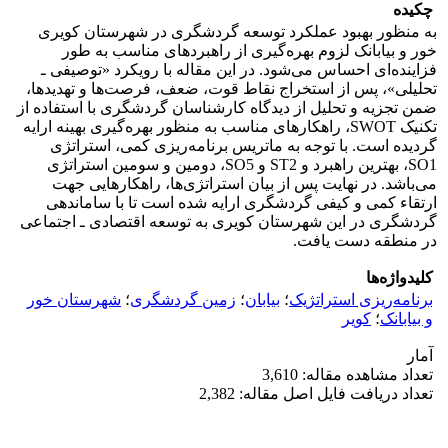
چکیده
به منظور بهبود عملکرد توسعه گردشگری در شهرستان کویری
خور و بیابانک لزوم بهره‌گیری از راهبردهای مناسب به طور
فزاینده‌ای احساس می‌شود. در این مقاله با رویکرد «توصیفی ـ
تحلیلی»، پس از استخراج نقاط قوت، ضعف، فرصت‌ها و تهدیدها،
ضمن تجزیه و تحلیل از دیدگاه کارشناسان گردشگری با استفاده از
تکنیک SWOT، راهکارهای مناسب به منظور بهره‌گیری بهینه ارایه
گردیده است. با توجه به ماتریس برنامه‌ریزی کمی، استراتژی
SO1، بهترین راهبرد و ST2 و SO5، دومین و سومین استراتژی
می‌باشد. در نهایت پس از بیان استراتژی‌ها، راهکارهایی جهت
ارتقاء کمی و کیفی گردشگری ارایه شده است تا با ساماندهی
گردشگری در این شهرستان کویری به توسعه اقتصادی ـ اجتماعی
در منطقه دست یافت.
کلیدواژه‌ها
برنامه‌ریزی استراتژیک
؛
بیابان
؛
زمین گردشگری
؛
شهرستان خور
و بیابانک
؛
کویر
آمار
تعداد مشاهده مقاله: 3,610
تعداد دریافت فایل اصل مقاله: 2,382