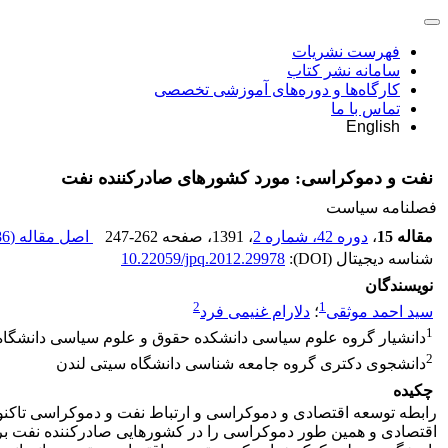
فهرست نشریات
سامانه نشر کتاب
کارگاه‌ها و دوره‌های آموزشی تخصصی
تماس با ما
English
نفت و دموکراسی: مورد کشورهای صادرکننده نفت
فصلنامه سیاست
مقاله 15
،
دوره 42، شماره 2
، 1391
، صفحه
247-262
اصل مقاله (
 K
شناسه دیجیتال (DOI):
10.22059/jpq.2012.29978
نویسندگان
2
1
سید احمد موثقی
؛
دلارام غنیمی فرد
1
دانشیار گروه علوم سیاسی دانشکده حقوق و علوم سیاسی دانشگاه
2
دانشجوی دکتری گروه جامعه شناسی دانشگاه سیتی لندن
چکیده
رابطه توسعه اقتصادی و دموکراسی و ارتباط نفت و دموکراسی تاکنو
اقتصادی و همین طور دموکراسی را در کشورهایی صادرکننده نفت برر