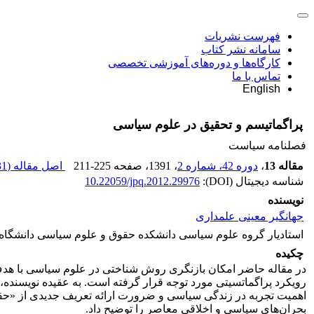
فهرست نشریات
سامانه نشر کتاب
کارگاه‌ها و دوره‌های آموزشی تخصصی
تماس با ما
English
پراگماتیسم و تحقیق در علوم سیاسی
فصلنامه سیاست
مقاله 13
،
دوره 42، شماره 2
، 1391
، صفحه
211-225
اصل مقاله (
 K
شناسه دیجیتال (DOI):
10.22059/jpq.2012.29976
نویسنده
جهانگیر معینی علمداری
استادیار گروه علوم سیاسی دانشکده حقوق و علوم سیاسی دانشگاه 
چکیده
در مقاله حاضر امکان بازنگری روش شناختی در علوم سیاسی با هدف د
رویکرد پراگماتسیتی مورد توجه قرار گرفته است. به عقیده نویسنده
اهمیت تجربه در زندگی سیاسی و ضرورت ارائه تعریف جدیدی از «حقی
بحران‌های سیاسی و اخلاقی معاصر را توضیح داد.