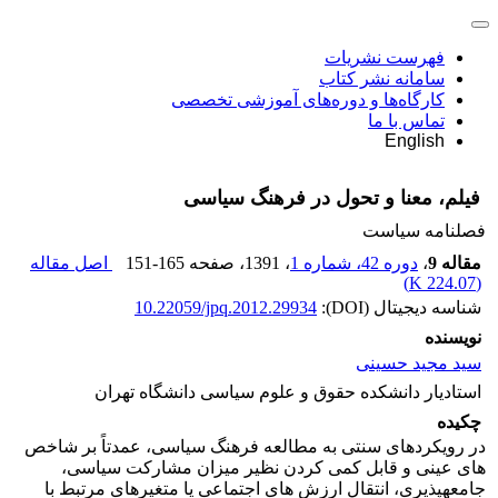
فهرست نشریات
سامانه نشر کتاب
کارگاه‌ها و دوره‌های آموزشی تخصصی
تماس با ما
English
فیلم، معنا و تحول در فرهنگ سیاسی
فصلنامه سیاست
مقاله 9
،
دوره 42، شماره 1
، 1391
، صفحه
151-165
اصل مقاله
)
224.07 K
(
شناسه دیجیتال (DOI):
10.22059/jpq.2012.29934
نویسنده
سید مجید حسینی
استادیار دانشکده حقوق و علوم سیاسی دانشگاه تهران
چکیده
در رویکردهای سنتی به مطالعه فرهنگ سیاسی، عمدتاً بر شاخص
های عینی و قابل کمی کردن نظیر میزان مشارکت سیاسی،
جامعهپذیری، انتقال ارزش های اجتماعی یا متغیرهای مرتبط با