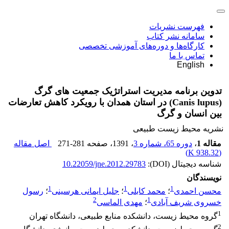
فهرست نشریات
سامانه نشر کتاب
کارگاه‌ها و دوره‌های آموزشی تخصصی
تماس با ما
English
تدوین برنامه مدیریت استراتژیک جمعیت های گرگ
(Canis lupus) در استان همدان با رویکرد کاهش تعارضات
بین انسان و گرگ
نشریه محیط زیست طبیعی
مقاله 1
،
دوره 65، شماره 3
، 1391
، صفحه
271-281
اصل مقاله
)
938.32 K
(
شناسه دیجیتال (DOI):
10.22059/jne.2012.29783
نویسندگان
1
1
1
محسن احمدی
؛
محمد کابلی
؛
جلیل ایمانی هرسینی
؛
رسول
2
1
خسروی شریف آبادی
؛
مهدی الماسی
1
گروه محیط زیست، دانشکده منابع طبیعی، دانشگاه تهران
2