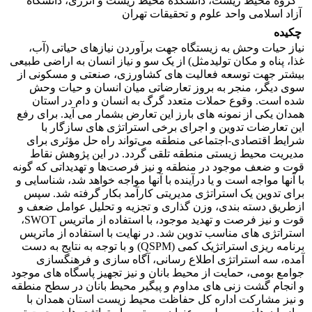
گروه محیط زیست، دانشکده محیط زیست و انرژی، دانشگاه
آزاد اسلامی واحد علوم و تحقیقات تهران
چکیده
نیاز حیات وحش به زیستگاه جهت برآوردن نیازهای حیاتی (آب،
غذا، پناه و مکان تولیدمثل) از یک سو و نیاز انسان به اراضی طبیعی
بیشتر جهت توسعه فعالیت های کشاورزی، صنعتی و مسکونی از
سوی دیگر، منجر به بروز تعارضاتی میان انسان و حیات وحش
شده است. وقوع حملات متعدد گرگ به انسان و دام در استان
همدان یکی از نمونه های بارز این تعارض بشمار می آید. برای رفع
این تعارضات تدوین و اجرای برخی استراتژی های سازگار با
شرایط اقتصادی-اجتماعی منطقه می‌تواند راه حل مؤثری برای
مدیریت محیط زیستی منطقه تلقی گردد. در این پژوهش نقاط
قوت و ضعف موجود در منطقه و نیز فرصت‌ها و تهدیداتی که گونه
با آنها مواجه است و یا درآینده با آنها مواجه خواهد شد، شناسایی و
برای تدوین یک استراتژی مدیریتی کارآمد بکار گرفته شد. سپس
ازطریق دسته بندی، وزن گذاری و تجزیه و تحلیل عوامل ضعف و
قوت و نیز فرصت و تهدید موجود، با استفاده از ماتریس SWOT،
استراتژی های مناسب تدوین شد. در نهایت با استفاده از ماتریس
برنامه ریزی استراتژیک کمی (QSPM) و با توجه به نتایج به دست
آمده، سه استراتژی اطلاع رسانی، آگاه سازی و فرهنگسازی
جوامع بومی، حمایت از محیط بانان و نیز تجهیز پاسگاه های موجود
و انجام گشت زنی های مداوم و پیگیر محیط بانان در سطح منطقه
و نیز مشارکت اداره کل حفاظت محیط زیست استان همدان با