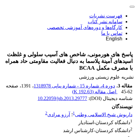
فهرست نشریات
سامانه نشر کتاب
کارگاه‌ها و دوره‌های آموزشی تخصصی
تماس با ما
English
پاسخ های هورمونی، شاخص های آسیب سلولی و غلظت
اسیدهای آمینة پلاسما به دنبال فعالیت مقاومتی حاد همراه
با مصرف مکمل BCAA
نشریه علوم زیستی ورزشی
مقاله 3
،
دوره 4، شماره 15 - شماره پیاپی 1318978
، 1391
، صفحه
45-62
اصل مقاله (
192.63 K
)
شناسه دیجیتال (DOI):
10.22059/jsb.2013.29777
نویسندگان
2
1
داریوش شیخ الاسلامی وطنی
؛
آرزو مرادی
1
دانشگاه کردستان-استادیار
2
دانشگاه کردستان-کارشناس ارشد