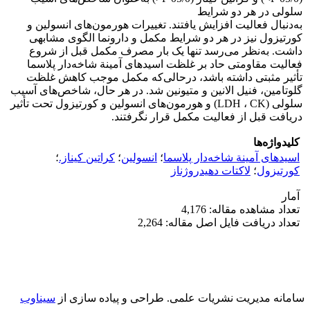
سلولی در هر دو شرایط
به‌دنبال فعالیت افزایش یافتند. تغییرات هورمون‌های انسولین و
کورتیزول نیز در هر دو شرایط مکمل و دارونما الگوی مشابهی
داشت. به‌نظر می‌رسد تنها یک بار مصرف مکمل قبل از شروع
فعالیت مقاومتی حاد بر غلظت اسیدهای آمینة شاخه‌دار پلاسما
تأثیر مثبتی داشته باشد، درحالی‌که مکمل موجب کاهش غلظت
گلوتامین، فنیل الانین و متیونین شد. در هر حال، شاخص‌های آسیب
سلولی (LDH ، CK) و هورمون‌های انسولین و کورتیزول تحت تأثیر
دریافت قبل از فعالیت مکمل قرار نگرفتند.
کلیدواژه‌ها
اسیدهای آمینة شاخه‌دار پلاسما
؛
انسولین
؛
کراتین کیناز.
؛
کورتیزول
؛
لاکتات دهیدروژناز
آمار
تعداد مشاهده مقاله: 4,176
تعداد دریافت فایل اصل مقاله: 2,264
سامانه مدیریت نشریات علمی.
طراحی و پیاده سازی از
سیناوب