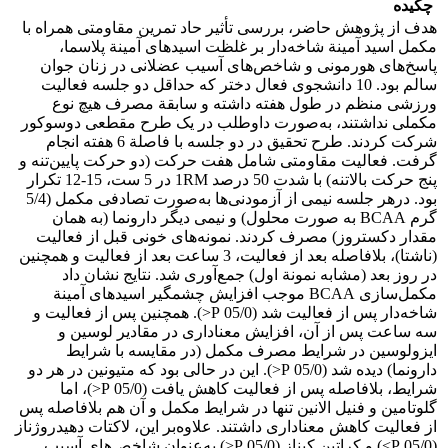
چکیده
هدف از پژوهش حاضر، بررسی تأثیر حاد تمرین مقاومتی همراه با
مکمل اسید آمینة شاخه‌دار بر غلظت اسیدهای آمینة پلاسما،
پاسخ‌های هورمونی و شاخص‌های آسیب عضلانی در زنان جوان
سالم بود. 10 دانشجوی فعال دختر که حداقل دو جلسه فعالیت
ورزشی منظم در طول هفته داشته و سابقة مصرف هیچ نوع
مکملی نداشتند، به‌صورت داوطلب در یک طرح مقطعی دوسوکور
شرکت کردند. طرح تحقیق در دو جلسه با فاصلة 6 هفته انجام
گرفت. فعالیت مقاومتی شامل هفت حرکت (دو حرکت پایین‌تنه و
پنج حرکت بالاتنه) با شدت 50 درصد 1RM در 5 ست، 15-12 تکرار
بود. درهر جلسه نیمی از آزمودنی‌ها به‌صورت تصادفی مکمل (5/4
گرم BCAA به صورت محلول) و نیمی دیگر دارونما (به همان
مقدار دکستروز) مصرف کردند. نمونه‌های خونی قبل از فعالیت
(ناشتا)، بلافاصله بعد از فعالیت، 3 ساعت بعد از فعالیت و همچنین
در روز بعد (مشابه نمونة اول) جمع‌آوری شد. نتایج نشان داد
مکمل‌سازی BCAA موجب افزایش چشمگیر اسیدهای آمینة
شاخه‌دار پس از فعالیت شد (05/0 P<). همچنین پس از فعالیت و
سه ساعت پس از آن، افزایش معناداری در مقادیر لوسین و
ایزولوسین در شرایط مصرف مکمل (در مقایسه با شرایط
دارونما) دیده شد (05/0 P<). این در حالی بود که متیونین در هر دو
شرایط، بلافاصله پس از فعالیت کاهش یافت (05/0 P<)، اما
گلوتامین و فنیل الانین تنها در شرایط مکمل و آن هم بلافاصله پس
از فعالیت کاهش معناداری داشتند. علاوه‌بر این، لاکتات دهیدروژناز
(05/0 P>) و کراتین کیناز (05/0 P<) به‌عنوان شاخص‌های آسیب