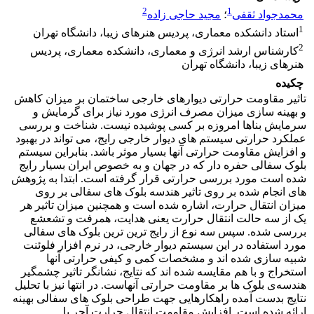
2
1
محمدجواد ثقفی
؛
مجید حاجی زاده
1
استاد دانشکده معماری، پردیس هنرهای زیبا، دانشگاه تهران
2
کارشناس ارشد انرژی و معماری، دانشکده معماری، پردیس
هنرهای زیبا، دانشگاه تهران
چکیده
تاثیر مقاومت حرارتی دیوارهای خارجی ساختمان بر میزان کاهش
و بهینه سازی میزان مصرف انرژی مورد نیاز برای گرمایش و
سرمایش بناها امروزه بر کسی پوشیده نیست. شناخت و بررسی
عملکرد حرارتی سیستم های دیوار خارجی رایج، می تواند در بهبود
و افزایش مقاومت حرارتی آنها بسیار موثر باشد. بنابراین سیستم
بلوک سفالی حفره دار که در جهان و به خصوص ایران بسیار رایج
شده است مورد بررسی حرارتی قرار گرفته است. ابتدا به پژوهش
های انجام شده بر روی تاثیر هندسه بلوک های سفالی بر روی
میزان انتقال حرارت، اشاره شده است و همچنین میزان تاثیر هر
یک از سه حالت انتقال حرارت یعنی هدایت، همرفت و تشعشع
بررسی شده. سپس سه نوع از رایج ترین ترین بلوک های سفالی
مورد استفاده در این سیستم دیوار خارجی، در نرم افزار فلوئنت
شبیه سازی شده اند و مشخصات کمی و کیفی حرارتی آنها
استخراج و با هم مقایسه شده اند که نتایج، نشانگر تاثیر چشمگیر
هندسه‌ی بلوک ها بر مقاومت حرارتی آنهاست. در انتها نیز با تحلیل
نتایج بدست آمده راهکارهایی جهت طراحی بلوک های سفالی بهینه
ارائه شده است. افزایش مقاومت انتقال حرارت آجر با