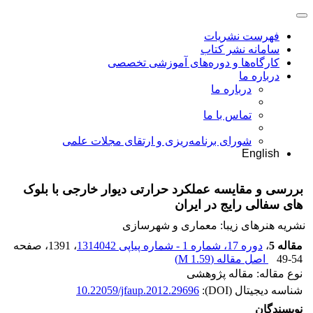
فهرست نشریات
سامانه نشر کتاب
کارگاه‌ها و دوره‌های آموزشی تخصصی
درباره ما
درباره ما
تماس با ما
شورای برنامه‌ریزی و ارتقای مجلات علمی
English
بررسی و مقایسه عملکرد حرارتی دیوار خارجی با بلوک
های سفالی رایج در ایران
نشریه هنرهای زیبا: معماری و شهرسازی
مقاله 5
،
دوره 17، شماره 1 - شماره پیاپی 1314042
، 1391
، صفحه
49-54
اصل مقاله (
1.59 M
)
نوع مقاله: مقاله پژوهشی
شناسه دیجیتال (DOI):
10.22059/jfaup.2012.29696
نویسندگان