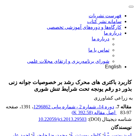
فهرست نشریات
سامانه نشر کتاب
کارگاه‌ها و دوره‌های آموزشی تخصصی
درباره ما
درباره ما
تماس با ما
شورای برنامه‌ریزی و ارتقای مجلات علمی
English
کاربرد باکتری های محرک رشد بر خصوصیات جوانه زنی
بذور دو رقم یونجه تحت شرایط تنش شوری
به زراعی کشاورزی
مقاله 7
،
دوره 14، شماره 2 - شماره پیاپی 1296862
، 1391
، صفحه
83-97
اصل مقاله (
392.58 K
)
شناسه دیجیتال (DOI):
10.22059/jci.2013.29503
نویسندگان
3
2
1
*
امید یونسی
؛
کاظم پوستینی
؛
محمدرضا چایچی
؛
احمد علی