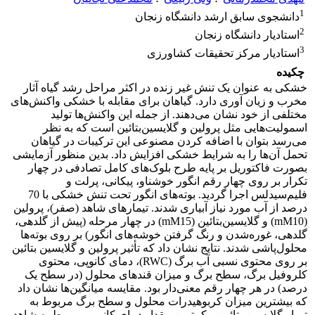
1
دانشجوی سابق ارشد دانشگاه زنجان
2
استادیار دانشگاه زنجان
3
استادیار مرکز تحقیقات کشاورزی
چکیده
خشکی به عنوان یک تنش غیر زنده در اکثر مراحل رشد گیاه آثار
مخرب و زیان آوری دارد. گیاهان برای مقابله با خشکی واکنش‌های
مختلفی از خود نشان می‌دهند. از جمله این واکنش‌ها تولید
اسمولیت‌هایی مثل پرولین و گلایسین‌بتائین است که به نظر
می‌رسد بتوان با اضافه کردن مصنوعی این ترکیبات در گیاهان
تحمل آن‌ها را به شرایط خشکی افزایش داد. بدین منظور آزمایشی
بصورت فاکتوریل بر پایه طرح بلوک‌های کامل تصادفی در چهار
تکرار بر روی چهار رقم انگور خوشناو، پیکانی، پرلت و
فلیم‌سیدلس اجرا گردید. بوته‌های انگور تحت تنش خشکی با 70
درصد از آب مورد نیاز آبیاری شدند. تیمارهای شاهد (صفر)، پرولین
(mM10) و گلایسین‌بتائین (mM15) در چهار مرحله (پیش از گلدهی،
گلدهی، غوره‌شدن و رنگ گرفتن خوشه‌های انگور) بر روی بوته‌ها
محلول‌پاشی شدند. نتایج نشان داد که تأثیر پرولین و گلایسین بتائین
بر روی محتوی نسبی آب برگ (RWC)، دمای کانوپی، محتوی
کلروفیل برگ، سطح برگ و میزان قندهای محلول (در سطح یک
درصد) در هر چهار رقم معنی‌دار بود. مقایسه میانگین‌ها نشان داد
که بیشترین میزان کربوهیدرات محلول و سطح برگ مربوط به
تیمار گلایسین بتائین و کمترین مقدار دمای کانوپی مربوط به شاهد