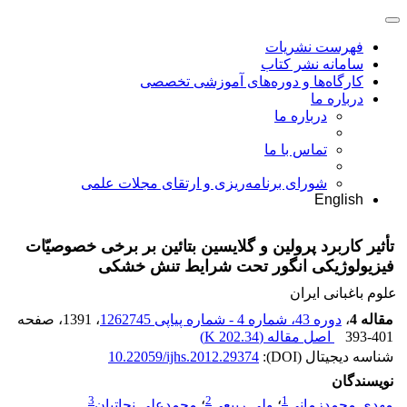
فهرست نشریات
سامانه نشر کتاب
کارگاه‌ها و دوره‌های آموزشی تخصصی
درباره ما
درباره ما
تماس با ما
شورای برنامه‌ریزی و ارتقای مجلات علمی
English
تأثیر کاربرد پرولین و گلایسین بتائین بر برخی خصوصیّات
فیزیولوژیکی انگور تحت شرایط تنش خشکی
علوم باغبانی ایران
مقاله 4
،
دوره 43، شماره 4 - شماره پیاپی 1262745
، 1391
، صفحه
393-401
اصل مقاله (
202.34 K
)
شناسه دیجیتال (DOI):
10.22059/ijhs.2012.29374
نویسندگان
3
2
1
مهدی محمدزمانی
؛
ولی ربیعی
؛
محمدعلی نجاتیان