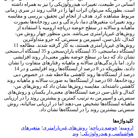
انسانی در طبیعت، تغییرات هیدرولوژیکی را نیز به همراه داشته
است. بطوریکه می‌توان اثرات آنها را در قالب روند در سری زمانی
مربوط مشاهده کرد. هدف از انجام این تحقیق، بررسی و مقایسه
روند تغییرات متغیرهای دما، بارندگی و دبی رودخانه‌ها بصورت
ماهیانه و سالانه در سطح حوضه دریاچه ارومیه با استفاده از
روش‌های غیرپارامتری می‌باشد. بدین منظور چهار روش من-
کندال، تایل-سن، اسپیرمن و سنس‌تی که جزو متداولترین
روش‌های غیرپارامتری هستند، به کار گرفته شدند. مطالعه 11
ایستگاه دما‌سنجی، 35 ایستگاه‌ باران‌سنجی و 35 ایستگاه آب‌سنجی
نشان داد که دما در سطح حوضه بطور معنی‌دار روند افزایشی
دارد. اما بارندگی‌های سالانه و ماهیانه رفتارهای متفاوت را نشان
دادند، بطوریکه در 8 درصد از ایستگاه‌ها روند افزایشی و در 14
درصد از ایستگاه-ها روند کاهشی ملاحظه شد. در خصوص دبی
رودخانه‌ها، 60 درصد از ایستگاه‌ها به صورت سالانه و ماهیانه روند
کاهشی داشته‌اند. مقایسه روش‌ها نشان داد که روش‌های من-
کندال و تایل-سن درصد ایستگاه‌های معنی‌دار یکسان و روش‌های
سنس‌تی و اسپیرمن به ترتیب کمترین و بیشترین روند را در ارزیابی
ماهیانه ایستگاه‌ها تشخیص می-دهند اما در ارزیابی سالیانه، روش‌
سنس‌تی بیشترین روند را در ایستگاه‌ها نشان داد.
کلیدواژه‌ها
ارومیه
؛
حوضه دریاچه
؛
روش‌های غیرپارامتری
؛
متغیرهای
هواشناسی و هیدرولوژیکی
؛
وند