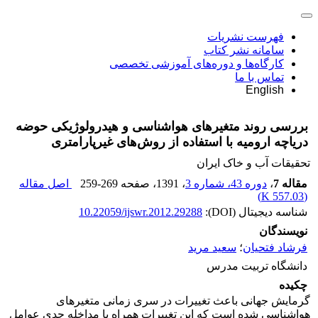
فهرست نشریات
سامانه نشر کتاب
کارگاه‌ها و دوره‌های آموزشی تخصصی
تماس با ما
English
بررسی روند متغیرهای هواشناسی و هیدرولوژیکی حوضه
دریاچه ارومیه با استفاده از روش‌های غیرپارامتری
تحقیقات آب و خاک ایران
مقاله 7
،
دوره 43، شماره 3
، 1391
، صفحه
259-269
اصل مقاله
)
557.03 K
(
شناسه دیجیتال (DOI):
10.22059/ijswr.2012.29288
نویسندگان
فرشاد فتحیان
؛
سعید مرید
دانشگاه تربیت مدرس
چکیده
گرمایش جهانی باعث تغییرات در سری زمانی متغیرهای
هواشناسی شده است که این تغییرات همراه با مداخله جدی عوامل